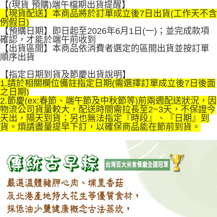
【(現貨 預購)端午檔期出貨提醒】
1.分期款項不併入電信帳單，「大哥付你分期」於每月結算日後寄送繳費提
免運費
【「AFTEE先享後付」結帳流程】
【現貨配送】本商品將於訂單成立後7日出貨(工作天不含
醒簡訊。
１．於結帳方式選擇「AFTEE先享後付」後，將跳轉至「AFTEE先享後付」
例假日)
2.透過簡訊連結打開帳單後，可選擇「超商條碼／台灣大直營門市／銀行轉
結帳頁面，進行簡訊認證並確認金額後，即可完成結帳。
【預購日期】即日起至2026年6月1日(一)；並完成款項
帳／街口支付／iPASS MONEY」等通路繳費。
２．訂單成立數日內，您將收到繳費通知簡訊。
確認，才能於端午前收到
３．收到繳費通知簡訊後14天內，點擊此簡訊中的連結，可透過四大超商／
【出貨區間】本商品依消費者選定的區間出貨並按訂單
【注意事項】
ATM／網路銀行／等多元方式進行付款，方視為交易完成。
順序出貨
1.本服務係由「台灣大哥大股份有限公司」（以下簡稱本公司）所提供，讓
※ 請注意：結帳手續完成當下不需立刻繳費，但若您需要取消訂單，請聯絡
用戶於交易時，得透過本服務購買商品或服務，並由商店將買賣／分期付款
購買商品的店家。未經商家同意取消之訂單仍視為有效，需透過AFTEE先享
【指定日期到貨及節慶出貨說明】
買賣價金債權讓與本公司後，依約使用本公司帳單繳交帳款。
後付繳納相關費用。
1.請於相關欄位備註指定日期(需選擇訂單成立後7日後面
2.基於同意付款使用「大哥付你分期」之契約關係目的，商店將以您的個人
※ 交易是否成功請以「AFTEE先享後付 」之結帳頁面顯示為準，若有關於
之日期)
資料（包含姓名、電話或地址）提供予台灣大哥大進項蒐集、處理及利用，
是否繳費成功／繳費後需取消欲退款等相關疑問，請聯繫「AFTEE先享後付
2.節慶(ex:春節、端午節及中秋節等)前兩週配送狀況，因
由本公司與您本人進行分期帳單所需資料之確認、核對及更正。
客戶支援中心」
https://netprotections.freshdesk.com/support/home
物流公司貨量較大，配送時間需拉長至2~3天，不保證今
3.完整用戶服務條款，請詳閱以下連結：
https://oppay.tw/userRule
天出，隔天到貨；另也無法指定『時段』、『日期』到
【注意事項】
貨。煩請盡量提早下訂，以確保商品能在節前到貨。
１．透過由恩沛科技股份有限公司提供之「AFTEE先享後付」服務完成之交
易，需依本服務之必要範圍內提供個人資料，並將交易相關給付款項請求債
權轉讓予恩沛科技股份有限公司。
２．關於個人資料處理事宜，請瀏覽以下網址：
https://aftee.tw/terms/#terms3
３．未成年的使用者請事先徵得法定代理人或監護人之同意方可使用
「AFTEE先享後付」，若未經同意申辦者引起之損失，本公司不負相關責
任。
４．使用「AFTEE先享後付」時，將依據個別帳號之用戶狀況，依本公司即
時審查核予不同之上限額度；若仍有額度不足之情形，本公司將視審查結果