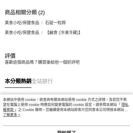
商品相關分類 (2)
美食小吃/保健食品
石碇一粒粽
美食小吃/保健食品
【鹹食 (冷凍冷藏)】
評價
喜歡這個商品嗎？購買後給他一個好評吧
本分類熱銷
全站排行
本網站中使用 cookie，欲查詢有關本網站使用 cookie 方式之詳情，及若您不希
熱門標籤
望在電腦上使用 cookie 時應如何變更電腦的 cookie 設定，請參閱本網站「
隱私
權條款
」之 Cookie 聲明。您繼續使用本網站即表示您同意本公司得按本網站使
用條款之 Cookie 聲明使用 cookie。
了解更多 >