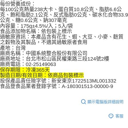
每份營養成份：
每100公克熱量238大卡、蛋白質10.8公克、脂肪6.6公
克、飽和脂肪2.1公克、反式脂肪0公克、碳水化合物33.9
公克、糖0.6公克、鈉307毫克
內容量：175g±4.5%/入；5入/袋
食品添加物名稱：依包裝上標示
過敏原資訊：本產品含有花生、蝦、大豆、小麥、麩質
之穀物及其製品，不適其過敏原者食用
產地：台灣
廠商名稱：中國系統整合股份有限公司
廠商地址：台北市松山區民權東路三段124號2樓
廠商電話：02-25149063
保存期限：冷凍365天
製造日期/有效日期：依商品包裝標示
投保產品責任險字號：新安東京1722513ML001332
食品登食品業者登錄字號：A-180301513-00000-9
顯示電腦版詳細說明
客服