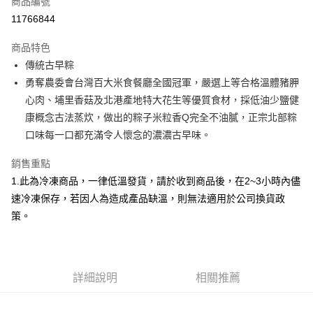
商品編號
LINE Pay
11766844
Apple Pay
商品特色
街口支付
傳統古早粽
勇奪農委會台灣百大米食餐廳全國冠軍，嚴選上等合格溫體豬胛
悠遊付
心肉、埔里香菇及北港產地特大花生等優質食材，採低油少鹽健
Google Pay
康概念古法蒸炊，做出的粽子米粒香Q完全不油膩，正宗北部粽
口味每一口都充滿令人懷念的濃濃古早味。
全盈+PAY
銷售重點
大哥付你分期
1.此為冷凍商品，一律低溫發貨，請於收到商品後，在2~3小時內儘
相關說明
速冷凍保存，若因人為造成產品缺溫，則無法適用於公司換貨政
【大哥付你分期使用說明】
AFTEE先享後付
1.本服務由台灣大哥大提供，台灣大哥大用戶可立即使用無須另外申請。
策。
2.付款方式選擇「大哥付你分期」，訂單成立後會自動跳轉到大哥付的交易
相關說明
流程，驗證手機門號後，選擇欲分期的期數、繳款截止日，確認付款後即完
【關於「AFTEE先享後付」】
成交易。
ATM付款
AFTEE先享後付是「在收到商品之後才付款」的支付方式。 讓您購物簡單
3.實際核准額度、可分期數及費用金額請依後續交易確認頁面所載為準。
便利好安心！
4.訂單成立30分鐘內，如未前往確認交易或遇審核未通過，訂單將自動取
詳細說明
相關推薦
１．簡單：不需註冊會員、不需綁卡、不需儲值。
運送方式
消。如遇「轉專審核」未通過狀況，表示未達大哥付你分期系統評分，恕無
２．便利：只要手機號碼，簡訊認證，即可結帳。
法說明評估內容。
３．安心：先確認商品／服務後，再付款。
免運優惠
【繳款方式說明】