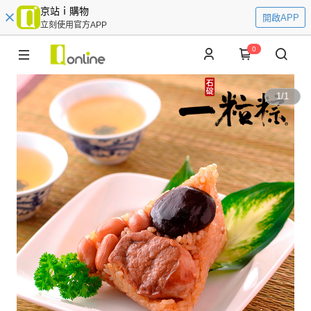
京站ｉ購物
開啟APP
立刻使用官方APP
0
1
/
1