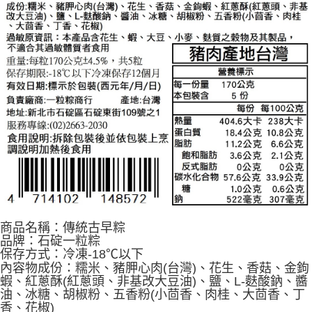
商品名稱：傳統古早粽
品牌：石碇一粒粽
保存方式：冷凍-18℃以下
內容物成份：糯米、豬胛心肉(台灣)、花生、香菇、金鉤
蝦、紅蔥酥(紅蔥頭、非基改大豆油)、鹽、L-麩酸鈉、醬
油、冰糖、胡椒粉、五香粉(小茴香、肉桂、大茴香、丁
香、花椒)