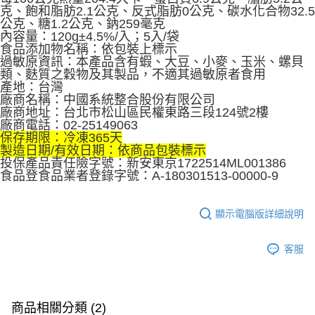
克、飽和脂肪2.1公克、反式脂肪0公克、碳水化合物32.5
公克、糖1.2公克、鈉259毫克
內容量：120g±4.5%/入；5入/袋
食品添加物名稱：依包裝上標示
過敏原資訊：本產品含有蝦、大豆、小麥、玉米、螺貝
類、麩質之穀物及其製品，不適其過敏原者食用
產地：台灣
廠商名稱：中國系統整合股份有限公司
廠商地址：台北市松山區民權東路三段124號2樓
廠商電話：02-25149063
保存期限：冷凍365天
製造日期/有效日期：依商品包裝標示
投保產品責任險字號：新安東京1722514ML001386
食品登食品業者登錄字號：A-180301513-00000-9
顯示電腦版詳細說明
客服
商品相關分類 (2)