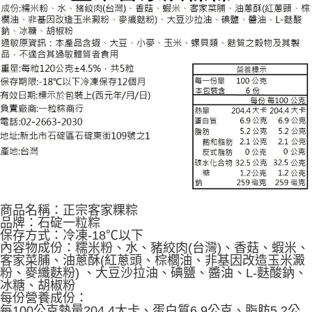
商品名稱：正宗客家粿粽
品牌：石碇一粒粽
保存方式：冷凍-18℃以下
內容物成份：糯米粉、水、豬絞肉(台灣)、香菇、蝦米、
客家菜脯、油蔥酥(紅蔥頭、棕櫚油、非基因改造玉米澱
粉、麥纖麩粉) 、大豆沙拉油、碘鹽、醬油、L-麩酸鈉、
冰糖、胡椒粉
每份營養成份：
每100公克熱量204.4大卡、蛋白質6.9公克、脂肪5.2公