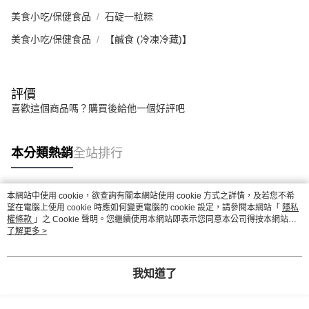
美食小吃/保健食品
石碇一粒粽
美食小吃/保健食品
【鹹食 (冷凍冷藏)】
評價
喜歡這個商品嗎？購買後給他一個好評吧
本分類熱銷
全站排行
本網站中使用 cookie，欲查詢有關本網站使用 cookie 方式之詳情，及若您不希
熱門標籤
望在電腦上使用 cookie 時應如何變更電腦的 cookie 設定，請參閱本網站「
隱私
權條款
」之 Cookie 聲明。您繼續使用本網站即表示您同意本公司得按本網站使
用條款之 Cookie 聲明使用 cookie。
了解更多 >
我知道了