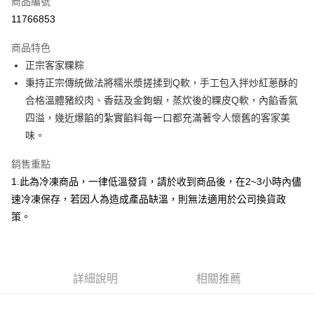
商品編號
LINE Pay
11766853
Apple Pay
商品特色
街口支付
正宗客家粿粽
秉持正宗傳統做法將糯米漿搓揉到Q軟，手工包入拌炒紅蔥酥的
悠遊付
合格溫體豬絞肉、香菇及金鉤蝦，蒸炊後的粿皮Q軟，內餡香氣
Google Pay
四溢，幾近爆餡的紮實餡料每一口都充滿著令人懷舊的客家美
味。
全盈+PAY
銷售重點
大哥付你分期
1.此為冷凍商品，一律低溫發貨，請於收到商品後，在2~3小時內儘
相關說明
速冷凍保存，若因人為造成產品缺溫，則無法適用於公司換貨政
【大哥付你分期使用說明】
AFTEE先享後付
1.本服務由台灣大哥大提供，台灣大哥大用戶可立即使用無須另外申請。
策。
2.付款方式選擇「大哥付你分期」，訂單成立後會自動跳轉到大哥付的交易
相關說明
流程，驗證手機門號後，選擇欲分期的期數、繳款截止日，確認付款後即完
【關於「AFTEE先享後付」】
成交易。
ATM付款
AFTEE先享後付是「在收到商品之後才付款」的支付方式。 讓您購物簡單
3.實際核准額度、可分期數及費用金額請依後續交易確認頁面所載為準。
便利好安心！
4.訂單成立30分鐘內，如未前往確認交易或遇審核未通過，訂單將自動取
詳細說明
相關推薦
１．簡單：不需註冊會員、不需綁卡、不需儲值。
運送方式
消。如遇「轉專審核」未通過狀況，表示未達大哥付你分期系統評分，恕無
２．便利：只要手機號碼，簡訊認證，即可結帳。
法說明評估內容。
３．安心：先確認商品／服務後，再付款。
免運優惠
【繳款方式說明】