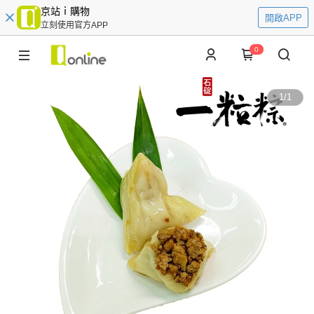
京站ｉ購物
開啟APP
立刻使用官方APP
0
1
/
1