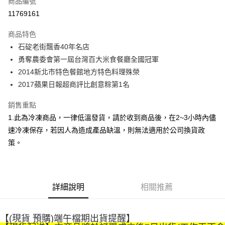
商品編號
LINE Pay
11769161
Apple Pay
商品特色
街口支付
石碇老街飄香40年名店
勇奪農委會第一屆台灣百大米食餐廳全國冠軍
悠遊付
2014新北市特色餐館地方特色料理殊榮
Google Pay
2017蘋果日報超商評比創意粽第1名
全盈+PAY
銷售重點
1.此為冷凍商品，一律低溫發貨，請於收到商品後，在2~3小時內儘
大哥付你分期
速冷凍保存，若因人為造成產品缺溫，則無法適用於公司換貨政
相關說明
策。
【大哥付你分期使用說明】
AFTEE先享後付
1.本服務由台灣大哥大提供，台灣大哥大用戶可立即使用無須另外申請。
2.付款方式選擇「大哥付你分期」，訂單成立後會自動跳轉到大哥付的交易
相關說明
流程，驗證手機門號後，選擇欲分期的期數、繳款截止日，確認付款後即完
【關於「AFTEE先享後付」】
成交易。
ATM付款
AFTEE先享後付是「在收到商品之後才付款」的支付方式。 讓您購物簡單
詳細說明
相關推薦
3.實際核准額度、可分期數及費用金額請依後續交易確認頁面所載為準。
便利好安心！
4.訂單成立30分鐘內，如未前往確認交易或遇審核未通過，訂單將自動取
１．簡單：不需註冊會員、不需綁卡、不需儲值。
運送方式
消。如遇「轉專審核」未通過狀況，表示未達大哥付你分期系統評分，恕無
２．便利：只要手機號碼，簡訊認證，即可結帳。
法說明評估內容。
【(現貨 預購)端午檔期出貨提醒】
３．安心：先確認商品／服務後，再付款。
免運優惠
【繳款方式說明】