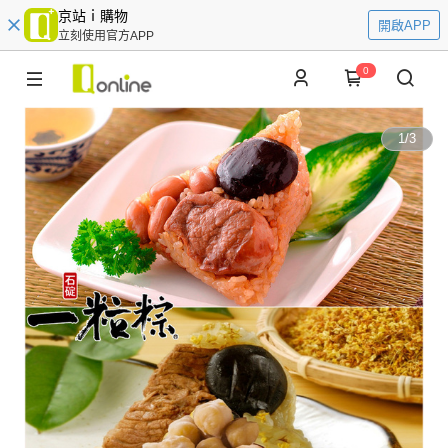
京站ｉ購物
開啟APP
立刻使用官方APP
0
1
/
3