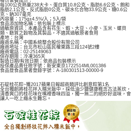
每份營養成份：
每100公克熱量238大卡、蛋白質10.8公克、脂肪6.6公克、飽和
脂肪2.1公克、反式脂肪0公克、碳水化合物33.9公克、糖0.6公
克、鈉307毫克
內容量：175g±4.5%/入；5入/袋
食品添加物名稱：依包裝上標示
過敏原資訊：本產品含有花生、蝦、大豆、小麥、玉米、螺貝
類、麩質之穀物及其製品，不適其過敏原者食用
產地：台灣
廠商名稱：中國系統整合股份有限公司
廠商地址：台北市松山區民權東路三段124號2樓
廠商電話：02-25149063
保存期限：冷凍365天
製造日期/有效日期：依商品包裝標示
投保產品責任險字號：新安東京1722514ML001386
食品登食品業者登錄字號：A-180301513-00000-9
石碇桂花粽~獲2017蘋果日報超商類評比創意粽第1名
全台獨創將桂花拌入糯米飯中，採低油少鹽健康概念古法蒸炊，
清香爽口的桂花味在嘴裡香味四溢，獨一無二的絕妙好滋味，會
讓人一吃上癮永生難忘。