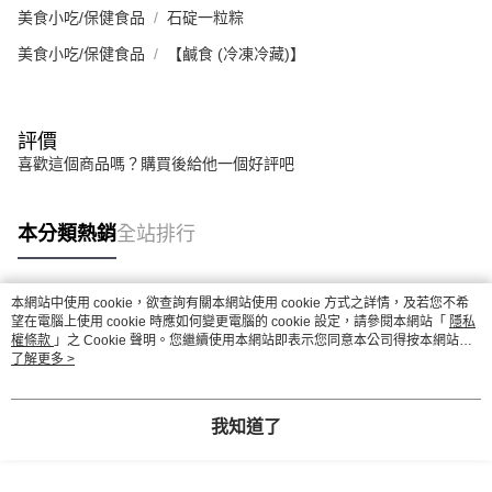
美食小吃/保健食品
石碇一粒粽
美食小吃/保健食品
【鹹食 (冷凍冷藏)】
評價
喜歡這個商品嗎？購買後給他一個好評吧
本分類熱銷
全站排行
本網站中使用 cookie，欲查詢有關本網站使用 cookie 方式之詳情，及若您不希
熱門標籤
望在電腦上使用 cookie 時應如何變更電腦的 cookie 設定，請參閱本網站「
隱私
權條款
」之 Cookie 聲明。您繼續使用本網站即表示您同意本公司得按本網站使
用條款之 Cookie 聲明使用 cookie。
了解更多 >
我知道了