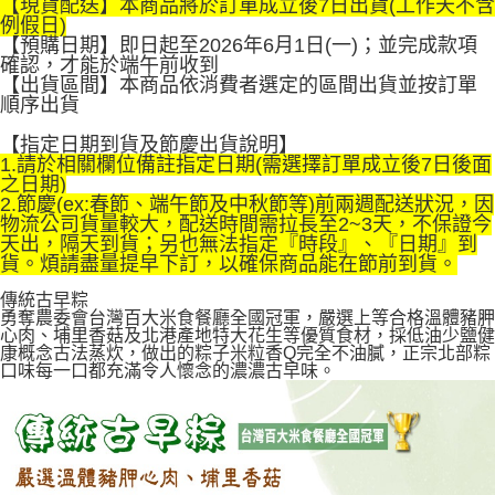
【現貨配送】本商品將於訂單成立後7日出貨(工作天不含
1.分期款項不併入電信帳單，「大哥付你分期」於每月結算日後寄送繳費提
例假日)
免運費
【「AFTEE先享後付」結帳流程】
醒簡訊。
【預購日期】即日起至2026年6月1日(一)；並完成款項
１．於結帳方式選擇「AFTEE先享後付」後，將跳轉至「AFTEE先享後付」
2.透過簡訊連結打開帳單後，可選擇「超商條碼／台灣大直營門市／銀行轉
確認，才能於端午前收到
結帳頁面，進行簡訊認證並確認金額後，即可完成結帳。
帳／街口支付／iPASS MONEY」等通路繳費。
【出貨區間】本商品依消費者選定的區間出貨並按訂單
２．訂單成立數日內，您將收到繳費通知簡訊。
順序出貨
３．收到繳費通知簡訊後14天內，點擊此簡訊中的連結，可透過四大超商／
【注意事項】
ATM／網路銀行／等多元方式進行付款，方視為交易完成。
1.本服務係由「台灣大哥大股份有限公司」（以下簡稱本公司）所提供，讓
【指定日期到貨及節慶出貨說明】
※ 請注意：結帳手續完成當下不需立刻繳費，但若您需要取消訂單，請聯絡
用戶於交易時，得透過本服務購買商品或服務，並由商店將買賣／分期付款
1.請於相關欄位備註指定日期(需選擇訂單成立後7日後面
購買商品的店家。未經商家同意取消之訂單仍視為有效，需透過AFTEE先享
買賣價金債權讓與本公司後，依約使用本公司帳單繳交帳款。
之日期)
後付繳納相關費用。
2.基於同意付款使用「大哥付你分期」之契約關係目的，商店將以您的個人
2.節慶(ex:春節、端午節及中秋節等)前兩週配送狀況，因
※ 交易是否成功請以「AFTEE先享後付 」之結帳頁面顯示為準，若有關於
資料（包含姓名、電話或地址）提供予台灣大哥大進項蒐集、處理及利用，
物流公司貨量較大，配送時間需拉長至2~3天，不保證今
是否繳費成功／繳費後需取消欲退款等相關疑問，請聯繫「AFTEE先享後付
由本公司與您本人進行分期帳單所需資料之確認、核對及更正。
天出，隔天到貨；另也無法指定『時段』、『日期』到
客戶支援中心」
https://netprotections.freshdesk.com/support/home
3.完整用戶服務條款，請詳閱以下連結：
https://oppay.tw/userRule
貨。煩請盡量提早下訂，以確保商品能在節前到貨。
【注意事項】
傳統古早粽
１．透過由恩沛科技股份有限公司提供之「AFTEE先享後付」服務完成之交
勇奪農委會台灣百大米食餐廳全國冠軍，嚴選上等合格溫體豬胛
易，需依本服務之必要範圍內提供個人資料，並將交易相關給付款項請求債
心肉、埔里香菇及北港產地特大花生等優質食材，採低油少鹽健
權轉讓予恩沛科技股份有限公司。
康概念古法蒸炊，做出的粽子米粒香Q完全不油膩，正宗北部粽
２．關於個人資料處理事宜，請瀏覽以下網址：
口味每一口都充滿令人懷念的濃濃古早味。
https://aftee.tw/terms/#terms3
３．未成年的使用者請事先徵得法定代理人或監護人之同意方可使用
「AFTEE先享後付」，若未經同意申辦者引起之損失，本公司不負相關責
任。
４．使用「AFTEE先享後付」時，將依據個別帳號之用戶狀況，依本公司即
時審查核予不同之上限額度；若仍有額度不足之情形，本公司將視審查結果