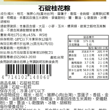
商品名稱：石碇桂花粽
品牌：石碇一粒粽
保存方式：冷凍-18℃以下
內容物成份：糯米、桂花、豬胛心肉(台灣)、雪蓮子、香菇、金
鉤蝦、油蔥酥(紅蔥頭、棕櫚油、非基因改造玉米澱粉、麥纖麩
粉)、鹽、醬油、L-麩酸鈉、冰糖、胡椒粉
每份營養成份：