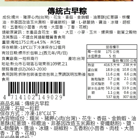
商品名稱：傳統古早粽
品牌：石碇一粒粽
保存方式：冷凍-18℃以下
內容物成份：糯米、豬胛心肉(台灣)、花生、香菇、金鉤蝦、油
蔥酥(紅蔥頭、棕櫚油、非基因改造玉米澱粉、麥纖麩粉)、鹽、
L-麩酸鈉、醬油、冰糖、胡椒粉、五香粉(小茴香、肉桂、大茴
香、丁香、花椒)