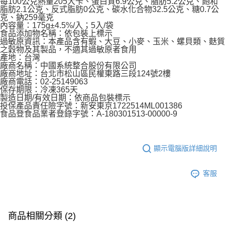
每100公克熱量205大卡、蛋白質6.9公克、脂肪5.2公克、飽和
脂肪2.1公克、反式脂肪0公克、碳水化合物32.5公克、糖0.7公
克、鈉259毫克
內容量：175g±4.5%/入；5入/袋
食品添加物名稱：依包裝上標示
過敏原資訊：本產品含有蝦、大豆、小麥、玉米、螺貝類、麩質
之穀物及其製品，不適其過敏原者食用
產地：台灣
廠商名稱：中國系統整合股份有限公司
廠商地址：台北市松山區民權東路三段124號2樓
廠商電話：02-25149063
保存期限：冷凍365天
製造日期/有效日期：依商品包裝標示
投保產品責任險字號：新安東京1722514ML001386
食品登食品業者登錄字號：A-180301513-00000-9
顯示電腦版詳細說明
客服
商品相關分類 (2)