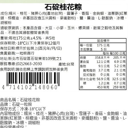
商品名稱：石碇桂花粽
品牌：石碇一粒粽
保存方式：冷凍-18℃以下
內容物成份：糯米、桂花、豬胛心肉(台灣)、雪蓮子、香菇、金鉤蝦、油
蔥酥(紅蔥頭、棕櫚油、非基因改造玉米澱粉、麥纖麩粉)、鹽、醬油、L-
麩酸鈉、冰糖、胡椒粉
每份營養成份：