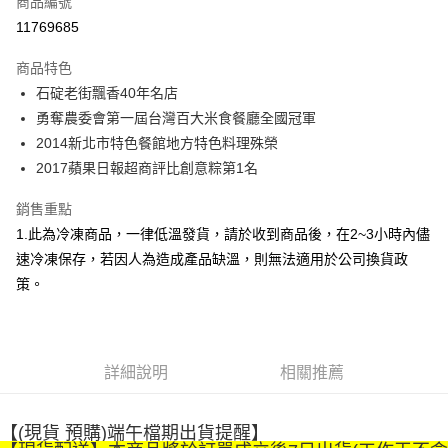
商品編號
LINE Pay
11769685
Apple Pay
商品特色
街口支付
石碇老街飄香40年名店
勇奪農委會第一屆台灣百大米食餐廳全國冠軍
悠遊付
2014新北市特色餐館地方特色料理殊榮
Google Pay
2017蘋果日報超商評比創意粽第1名
全盈+PAY
銷售重點
1.此為冷凍商品，一律低溫發貨，請於收到商品後，在2~3小時內儘
大哥付你分期
速冷凍保存，若因人為造成產品缺溫，則無法適用於公司換貨政
相關說明
策。
【大哥付你分期使用說明】
AFTEE先享後付
1.本服務由台灣大哥大提供，台灣大哥大用戶可立即使用無須另外申請。
2.付款方式選擇「大哥付你分期」，訂單成立後會自動跳轉到大哥付的交易
相關說明
流程，驗證手機門號後，選擇欲分期的期數、繳款截止日，確認付款後即完
【關於「AFTEE先享後付」】
成交易。
ATM付款
AFTEE先享後付是「在收到商品之後才付款」的支付方式。 讓您購物簡單
詳細說明
相關推薦
3.實際核准額度、可分期數及費用金額請依後續交易確認頁面所載為準。
便利好安心！
4.訂單成立30分鐘內，如未前往確認交易或遇審核未通過，訂單將自動取
１．簡單：不需註冊會員、不需綁卡、不需儲值。
運送方式
消。如遇「轉專審核」未通過狀況，表示未達大哥付你分期系統評分，恕無
２．便利：只要手機號碼，簡訊認證，即可結帳。
法說明評估內容。
【(現貨 預購)端午檔期出貨提醒】
３．安心：先確認商品／服務後，再付款。
免運優惠
【繳款方式說明】