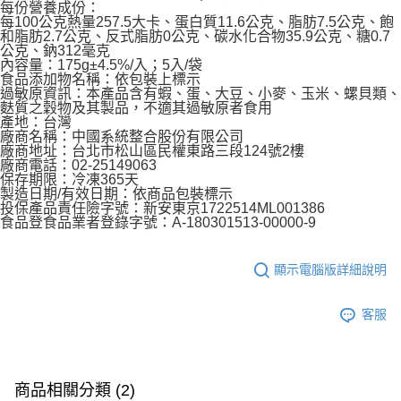
每份營養成份：
每100公克熱量257.5大卡、蛋白質11.6公克、脂肪7.5公克、飽
和脂肪2.7公克、反式脂肪0公克、碳水化合物35.9公克、糖0.7
公克、鈉312毫克
內容量：175g±4.5%/入；5入/袋
食品添加物名稱：依包裝上標示
過敏原資訊：本產品含有蝦、蛋、大豆、小麥、玉米、螺貝類、
麩質之穀物及其製品，不適其過敏原者食用
產地：台灣
廠商名稱：中國系統整合股份有限公司
廠商地址：台北市松山區民權東路三段124號2樓
廠商電話：02-25149063
保存期限：冷凍365天
製造日期/有效日期：依商品包裝標示
投保產品責任險字號：新安東京1722514ML001386
食品登食品業者登錄字號：A-180301513-00000-9
顯示電腦版詳細說明
客服
商品相關分類 (2)