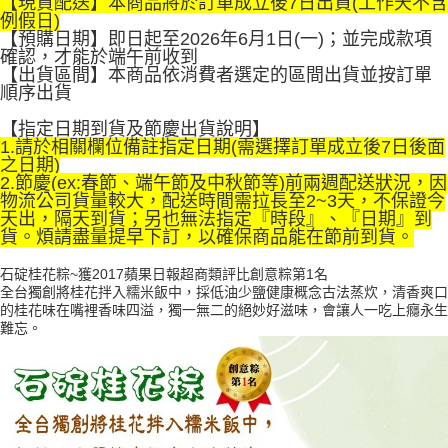
【現貨配送】本商品將於訂單成立後7日出貨(工作天不含
1.分期款項不併入電信帳單，「大哥付你分期」於每月結算日後寄送繳費提
例假日)
免運費
【「AFTEE先享後付」結帳流程】
醒簡訊。
【預購日期】即日起至2026年6月1日(一)；並完成款項
１．於結帳方式選擇「AFTEE先享後付」後，將跳轉至「AFTEE先享後付」
2.透過簡訊連結打開帳單後，可選擇「超商條碼／台灣大直營門市／銀行轉
確認，才能於端午前收到
結帳頁面，進行簡訊認證並確認金額後，即可完成結帳。
帳／街口支付／iPASS MONEY」等通路繳費。
【出貨區間】本商品依消費者選定的區間出貨並按訂單
２．訂單成立數日內，您將收到繳費通知簡訊。
順序出貨
３．收到繳費通知簡訊後14天內，點擊此簡訊中的連結，可透過四大超商／
【注意事項】
ATM／網路銀行／等多元方式進行付款，方視為交易完成。
1.本服務係由「台灣大哥大股份有限公司」（以下簡稱本公司）所提供，讓
【指定日期到貨及節慶出貨說明】
※ 請注意：結帳手續完成當下不需立刻繳費，但若您需要取消訂單，請聯絡
用戶於交易時，得透過本服務購買商品或服務，並由商店將買賣／分期付款
1.請於相關欄位備註指定日期(需選擇訂單成立後7日後面
購買商品的店家。未經商家同意取消之訂單仍視為有效，需透過AFTEE先享
買賣價金債權讓與本公司後，依約使用本公司帳單繳交帳款。
之日期)
後付繳納相關費用。
2.基於同意付款使用「大哥付你分期」之契約關係目的，商店將以您的個人
2.節慶(ex:春節、端午節及中秋節等)前兩週配送狀況，因
※ 交易是否成功請以「AFTEE先享後付 」之結帳頁面顯示為準，若有關於
資料（包含姓名、電話或地址）提供予台灣大哥大進項蒐集、處理及利用，
物流公司貨量較大，配送時間需拉長至2~3天，不保證今
是否繳費成功／繳費後需取消欲退款等相關疑問，請聯繫「AFTEE先享後付
由本公司與您本人進行分期帳單所需資料之確認、核對及更正。
天出，隔天到貨；另也無法指定『時段』、『日期』到
客戶支援中心」
https://netprotections.freshdesk.com/support/home
3.完整用戶服務條款，請詳閱以下連結：
https://oppay.tw/userRule
貨。煩請盡量提早下訂，以確保商品能在節前到貨。
【注意事項】
石碇桂花粽~獲2017蘋果日報超商類評比創意粽第1名
１．透過由恩沛科技股份有限公司提供之「AFTEE先享後付」服務完成之交
全台獨創將桂花拌入糯米飯中，採低油少鹽健康概念古法蒸炊，清香爽口
易，需依本服務之必要範圍內提供個人資料，並將交易相關給付款項請求債
的桂花味在嘴裡香味四溢，獨一無二的絕妙好滋味，會讓人一吃上癮永生
權轉讓予恩沛科技股份有限公司。
難忘。
２．關於個人資料處理事宜，請瀏覽以下網址：
https://aftee.tw/terms/#terms3
３．未成年的使用者請事先徵得法定代理人或監護人之同意方可使用
「AFTEE先享後付」，若未經同意申辦者引起之損失，本公司不負相關責
任。
４．使用「AFTEE先享後付」時，將依據個別帳號之用戶狀況，依本公司即
時審查核予不同之上限額度；若仍有額度不足之情形，本公司將視審查結果