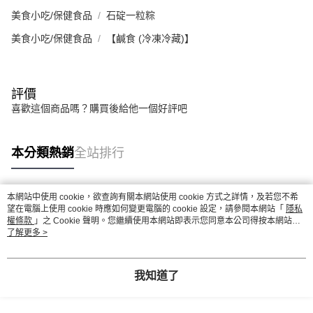
美食小吃/保健食品
石碇一粒粽
美食小吃/保健食品
【鹹食 (冷凍冷藏)】
評價
喜歡這個商品嗎？購買後給他一個好評吧
本分類熱銷
全站排行
本網站中使用 cookie，欲查詢有關本網站使用 cookie 方式之詳情，及若您不希
熱門標籤
望在電腦上使用 cookie 時應如何變更電腦的 cookie 設定，請參閱本網站「
隱私
權條款
」之 Cookie 聲明。您繼續使用本網站即表示您同意本公司得按本網站使
用條款之 Cookie 聲明使用 cookie。
了解更多 >
我知道了