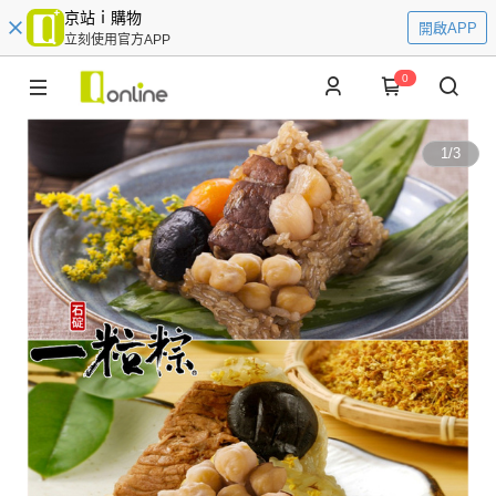
京站ｉ購物
開啟APP
立刻使用官方APP
0
1
/
3