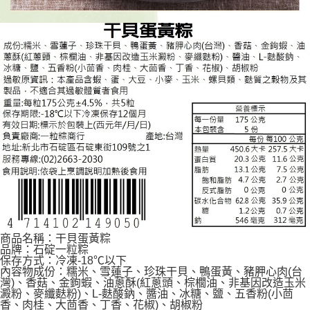
商品名稱：干貝蛋黃粽
品牌：石碇一粒粽
保存方式：冷凍-18℃以下
內容物成份：糯米、雪蓮子、珍珠干貝、鴨蛋黃、豬胛心肉(台
灣)、香菇、金鉤蝦、油蔥酥(紅蔥頭、棕櫚油、非基因改造玉米
澱粉、麥纖麩粉)、L-麩酸鈉、醬油、冰糖、鹽、五香粉(小茴
香、肉桂、大茴香、丁香、花椒)、胡椒粉