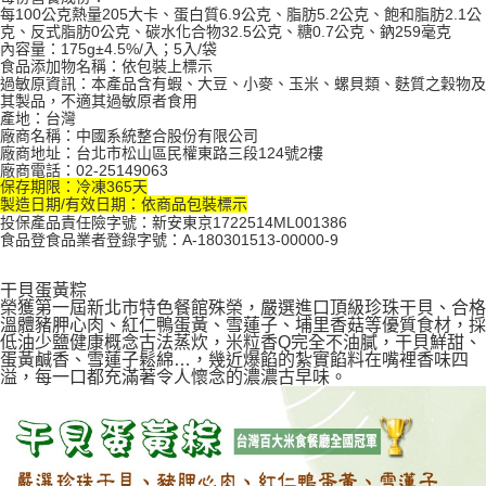
每100公克熱量205大卡、蛋白質6.9公克、脂肪5.2公克、飽和脂肪2.1公
克、反式脂肪0公克、碳水化合物32.5公克、糖0.7公克、鈉259毫克
內容量：175g±4.5%/入；5入/袋
食品添加物名稱：依包裝上標示
過敏原資訊：本產品含有蝦、大豆、小麥、玉米、螺貝類、麩質之穀物及
其製品，不適其過敏原者食用
產地：台灣
廠商名稱：中國系統整合股份有限公司
廠商地址：台北市松山區民權東路三段124號2樓
廠商電話：02-25149063
保存期限：冷凍365天
製造日期/有效日期：依商品包裝標示
投保產品責任險字號：新安東京1722514ML001386
食品登食品業者登錄字號：A-180301513-00000-9
干貝蛋黃粽
榮獲第一屆新北市特色餐館殊榮，嚴選進口頂級珍珠干貝、合格
溫體豬胛心肉、紅仁鴨蛋黃、雪蓮子、埔里香菇等優質食材，採
低油少鹽健康概念古法蒸炊，米粒香Q完全不油膩，干貝鮮甜、
蛋黃鹹香、雪蓮子鬆綿…，幾近爆餡的紮實餡料在嘴裡香味四
溢，每一口都充滿著令人懷念的濃濃古早味。