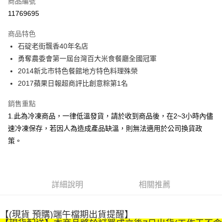
商品編號
LINE Pay
11769695
Apple Pay
商品特色
街口支付
石碇老街飄香40年名店
勇奪農委會第一屆台灣百大米食餐廳全國冠軍
悠遊付
2014新北市特色餐館地方特色料理殊榮
Google Pay
2017蘋果日報超商評比創意粽第1名
全盈+PAY
銷售重點
1.此為冷凍商品，一律低溫發貨，請於收到商品後，在2~3小時內儘
大哥付你分期
速冷凍保存，若因人為造成產品缺溫，則無法適用於公司換貨政
相關說明
策。
【大哥付你分期使用說明】
AFTEE先享後付
1.本服務由台灣大哥大提供，台灣大哥大用戶可立即使用無須另外申請。
2.付款方式選擇「大哥付你分期」，訂單成立後會自動跳轉到大哥付的交易
相關說明
流程，驗證手機門號後，選擇欲分期的期數、繳款截止日，確認付款後即完
【關於「AFTEE先享後付」】
成交易。
ATM付款
AFTEE先享後付是「在收到商品之後才付款」的支付方式。 讓您購物簡單
詳細說明
相關推薦
3.實際核准額度、可分期數及費用金額請依後續交易確認頁面所載為準。
便利好安心！
4.訂單成立30分鐘內，如未前往確認交易或遇審核未通過，訂單將自動取
１．簡單：不需註冊會員、不需綁卡、不需儲值。
運送方式
消。如遇「轉專審核」未通過狀況，表示未達大哥付你分期系統評分，恕無
２．便利：只要手機號碼，簡訊認證，即可結帳。
法說明評估內容。
【(現貨 預購)端午檔期出貨提醒】
３．安心：先確認商品／服務後，再付款。
免運優惠
【繳款方式說明】