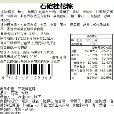
商品名稱：石碇桂花粽
品牌：石碇一粒粽
保存方式：冷凍-18℃以下
內容物成份：糯米、桂花、豬胛心肉(台灣)、雪蓮子、香菇、金鉤蝦、油
蔥酥(紅蔥頭、棕櫚油、非基因改造玉米澱粉、麥纖麩粉)、鹽、醬油、L-
麩酸鈉、冰糖、胡椒粉
每份營養成份：