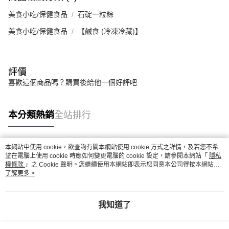
美食小吃/保健食品
石碇一粒粽
美食小吃/保健食品
【鹹食 (冷凍冷藏)】
評價
喜歡這個商品嗎？購買後給他一個好評吧
本分類熱銷
全站排行
本網站中使用 cookie，欲查詢有關本網站使用 cookie 方式之詳情，及若您不希
熱門標籤
望在電腦上使用 cookie 時應如何變更電腦的 cookie 設定，請參閱本網站「
隱私
權條款
」之 Cookie 聲明。您繼續使用本網站即表示您同意本公司得按本網站使
用條款之 Cookie 聲明使用 cookie。
了解更多 >
我知道了