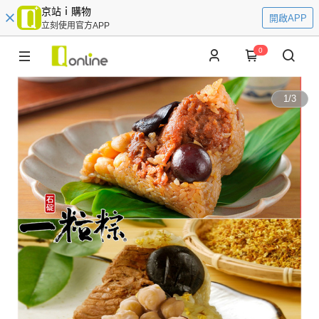
京站ｉ購物
開啟APP
立刻使用官方APP
0
1
/
3