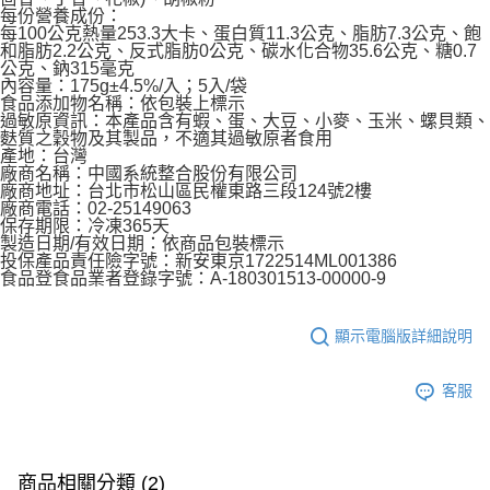
每份營養成份：
每100公克熱量253.3大卡、蛋白質11.3公克、脂肪7.3公克、飽
和脂肪2.2公克、反式脂肪0公克、碳水化合物35.6公克、糖0.7
公克、鈉315毫克
內容量：175g±4.5%/入；5入/袋
食品添加物名稱：依包裝上標示
過敏原資訊：本產品含有蝦、蛋、大豆、小麥、玉米、螺貝類、
麩質之穀物及其製品，不適其過敏原者食用
產地：台灣
廠商名稱：中國系統整合股份有限公司
廠商地址：台北市松山區民權東路三段124號2樓
廠商電話：02-25149063
保存期限：冷凍365天
製造日期/有效日期：依商品包裝標示
投保產品責任險字號：新安東京1722514ML001386
食品登食品業者登錄字號：A-180301513-00000-9
顯示電腦版詳細說明
客服
商品相關分類 (2)