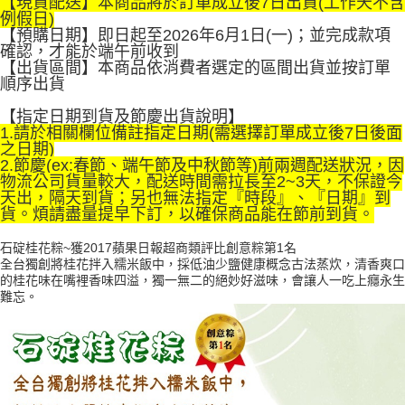
【現貨配送】本商品將於訂單成立後7日出貨(工作天不含
1.分期款項不併入電信帳單，「大哥付你分期」於每月結算日後寄送繳費提
例假日)
免運費
【「AFTEE先享後付」結帳流程】
醒簡訊。
【預購日期】即日起至2026年6月1日(一)；並完成款項
１．於結帳方式選擇「AFTEE先享後付」後，將跳轉至「AFTEE先享後付」
2.透過簡訊連結打開帳單後，可選擇「超商條碼／台灣大直營門市／銀行轉
確認，才能於端午前收到
結帳頁面，進行簡訊認證並確認金額後，即可完成結帳。
帳／街口支付／iPASS MONEY」等通路繳費。
【出貨區間】本商品依消費者選定的區間出貨並按訂單
２．訂單成立數日內，您將收到繳費通知簡訊。
順序出貨
３．收到繳費通知簡訊後14天內，點擊此簡訊中的連結，可透過四大超商／
【注意事項】
ATM／網路銀行／等多元方式進行付款，方視為交易完成。
1.本服務係由「台灣大哥大股份有限公司」（以下簡稱本公司）所提供，讓
【指定日期到貨及節慶出貨說明】
※ 請注意：結帳手續完成當下不需立刻繳費，但若您需要取消訂單，請聯絡
用戶於交易時，得透過本服務購買商品或服務，並由商店將買賣／分期付款
1.請於相關欄位備註指定日期(需選擇訂單成立後7日後面
購買商品的店家。未經商家同意取消之訂單仍視為有效，需透過AFTEE先享
買賣價金債權讓與本公司後，依約使用本公司帳單繳交帳款。
之日期)
後付繳納相關費用。
2.基於同意付款使用「大哥付你分期」之契約關係目的，商店將以您的個人
2.節慶(ex:春節、端午節及中秋節等)前兩週配送狀況，因
※ 交易是否成功請以「AFTEE先享後付 」之結帳頁面顯示為準，若有關於
資料（包含姓名、電話或地址）提供予台灣大哥大進項蒐集、處理及利用，
物流公司貨量較大，配送時間需拉長至2~3天，不保證今
是否繳費成功／繳費後需取消欲退款等相關疑問，請聯繫「AFTEE先享後付
由本公司與您本人進行分期帳單所需資料之確認、核對及更正。
天出，隔天到貨；另也無法指定『時段』、『日期』到
客戶支援中心」
https://netprotections.freshdesk.com/support/home
3.完整用戶服務條款，請詳閱以下連結：
https://oppay.tw/userRule
貨。煩請盡量提早下訂，以確保商品能在節前到貨。
【注意事項】
石碇桂花粽~獲2017蘋果日報超商類評比創意粽第1名
１．透過由恩沛科技股份有限公司提供之「AFTEE先享後付」服務完成之交
全台獨創將桂花拌入糯米飯中，採低油少鹽健康概念古法蒸炊，清香爽口
易，需依本服務之必要範圍內提供個人資料，並將交易相關給付款項請求債
的桂花味在嘴裡香味四溢，獨一無二的絕妙好滋味，會讓人一吃上癮永生
權轉讓予恩沛科技股份有限公司。
難忘。
２．關於個人資料處理事宜，請瀏覽以下網址：
https://aftee.tw/terms/#terms3
３．未成年的使用者請事先徵得法定代理人或監護人之同意方可使用
「AFTEE先享後付」，若未經同意申辦者引起之損失，本公司不負相關責
任。
４．使用「AFTEE先享後付」時，將依據個別帳號之用戶狀況，依本公司即
時審查核予不同之上限額度；若仍有額度不足之情形，本公司將視審查結果