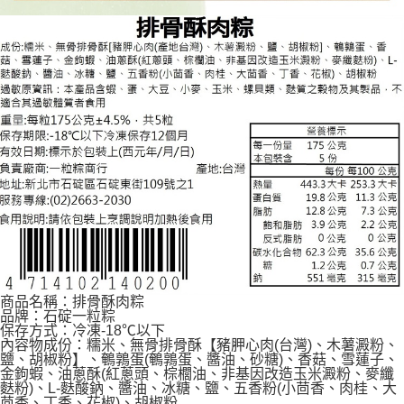
商品名稱：排骨酥肉粽
品牌：石碇一粒粽
保存方式：冷凍-18℃以下
內容物成份：糯米、無骨排骨酥【豬胛心肉(台灣)、木薯澱粉、
鹽、胡椒粉】、鵪鶉蛋(鵪鶉蛋、醬油、砂糖)、香菇、雪蓮子、
金鉤蝦、油蔥酥(紅蔥頭、棕櫚油、非基因改造玉米澱粉、麥纖
麩粉)、L-麩酸鈉、醬油、冰糖、鹽、五香粉(小茴香、肉桂、大
茴香、丁香、花椒)、胡椒粉