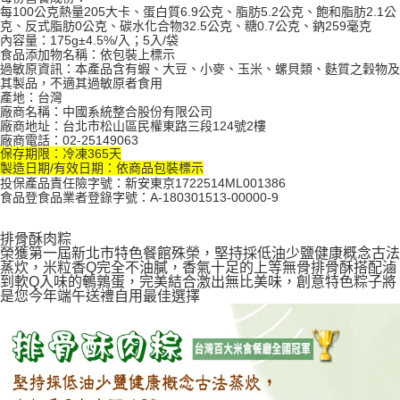
每100公克熱量205大卡、蛋白質6.9公克、脂肪5.2公克、飽和脂肪2.1公
克、反式脂肪0公克、碳水化合物32.5公克、糖0.7公克、鈉259毫克
內容量：175g±4.5%/入；5入/袋
食品添加物名稱：依包裝上標示
過敏原資訊：本產品含有蝦、大豆、小麥、玉米、螺貝類、麩質之穀物及
其製品，不適其過敏原者食用
產地：台灣
廠商名稱：中國系統整合股份有限公司
廠商地址：台北市松山區民權東路三段124號2樓
廠商電話：02-25149063
保存期限：冷凍365天
製造日期/有效日期：依商品包裝標示
投保產品責任險字號：新安東京1722514ML001386
食品登食品業者登錄字號：A-180301513-00000-9
排骨酥肉粽
榮獲第一屆新北市特色餐館殊榮，堅持採低油少鹽健康概念古法
蒸炊，米粒香Q完全不油膩，香氣十足的上等無骨排骨酥搭配滷
到軟Q入味的鵪鶉蛋，完美結合激出無比美味，創意特色粽子將
是您今年端午送禮自用最佳選擇