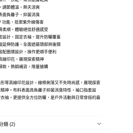
y
，調節體溫，熱天涼爽
表面負離子，抑菌消臭
UV 功能，抵禦紫外線傷害
分期
滑柔順，體驗絕佳舒適感受
套設計，固定衣袖，提升防曬覆蓋
你分期使用說明】
享後付
裁延伸防護，全面遮蔽頭部與後頸
由台灣大哥大提供，台灣大哥大用戶可立即使用無須另外申請。
式選擇「大哥付你分期」，訂單成立後會自動跳轉到大哥付的交易
搭配圈環設計，操作更順手便利
證手機門號後，選擇欲分期的期數、繳款截止日，確認付款後即
FTEE先享後付」】
高線印花，展現探索精神
。
先享後付是「在收到商品之後才付款」的支付方式。 讓您購物簡單
准額度、可分期數及費用金額請依後續交易確認頁面所載為準。
歸款，熱銷補貨，限量搶購
心！
立30分鐘內，如未前往確認交易或遇審核未通過，訂單將自動取
：不需註冊會員、不需綁卡、不需儲值。
「轉專審核」未通過狀況，表示未達大哥付你分期系統評分，恕
：只要手機號碼，簡訊認證，即可結帳。
評估內容。
山形等高線印花設計，線條俐落又不失時尚感，展現探索
：先確認商品／服務後，再付款。
式說明】
險精神。布料表面具負離子抑菌消臭特性，袖口指套設
家取貨
項不併入電信帳單，「大哥付你分期」於每月結算日後寄送繳費提
EE先享後付」結帳流程】
定衣袖，更提供全方位防曬，是戶外活動與日常穿搭的最
0，滿NT$899(含以上)免運費
方式選擇「AFTEE先享後付」後，將跳轉至「AFTEE先享後
訊連結打開帳單後，可選擇「超商條碼／台灣大直營門市／銀行轉
頁面，進行簡訊認證並確認金額後，即可完成結帳。
付／iPASS MONEY」等通路繳費。
1取貨
成立數日內，您將收到繳費通知簡訊。
費通知簡訊後14天內，點擊此簡訊中的連結，可透過四大超商
0，滿NT$899(含以上)免運費
項】
網路銀行／等多元方式進行付款，方視為交易完成。
類 (2)
係由「台灣大哥大股份有限公司」（以下簡稱本公司）所提供，讓
：結帳手續完成當下不需立刻繳費，但若您需要取消訂單，請聯
易時，得透過本服務購買商品或服務，並由商店將買賣／分期付
的店家。未經商家同意取消之訂單仍視為有效，需透過AFTEE