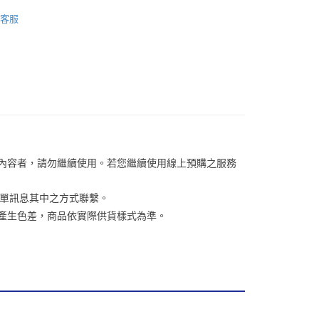
/潮流
金債權讓與本公司後，依約使用本公司帳單繳交帳款。
Jack Wolfskin 飛狼戶外服飾用品
繳納相關費用。
00，滿NT$1,000(含以上)免運費
客服
意付款使用「大哥付你分期」之契約關係目的，商店將以您的個人
否成功請以「AFTEE先享後付 」之結帳頁面顯示為準，若有關於
/潮流
【戶外/運動服飾】
含姓名、電話或地址）提供予台灣大哥大進項蒐集、處理及利
功／繳費後需取消欲退款等相關疑問，請聯繫「AFTEE先享後
客服中心(1F星巴克旁) 即日起不提供京站紙袋，取件時
公司與您本人進行分期帳單所需資料之確認、核對及更正。
援中心」
https://netprotections.freshdesk.com/support/home
物袋，若需購買紙袋可現場詢問
戶服務條款，請詳閱以下連結：
https://oppay.tw/userRule
項】
恩沛科技股份有限公司提供之「AFTEE先享後付」服務完成之
依本服務之必要範圍內提供個人資料，並將交易相關給付款項請
讓予恩沛科技股份有限公司。
個人資料處理事宜，請瀏覽以下網址：
ee.tw/terms/#terms3
年的使用者請事先徵得法定代理人或監護人之同意方可使用
E先享後付」，若未經同意申辦者引起之損失，本公司不負相關責
關內容者，請勿繼續使用。若您繼續使用線上預購之服務
AFTEE先享後付」時，將依據個別帳號之用戶狀況，依本公司
訂單訊息其中之方式聯繫。
核予不同之上限額度；若仍有額度不足之情形，本公司將視審查
用戶進行身份認證。
關係產生色差，商品依實際供貨樣式為準。
一人註冊多個帳號或使用他人資訊註冊。若發現惡意使用之情
科技股份有限公司將有權停止該用戶之使用額度並採取法律行