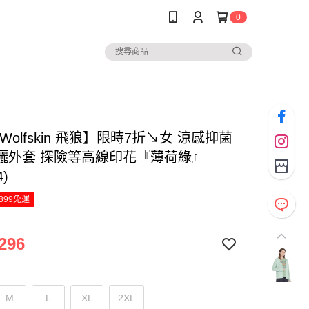
0
k Wolfskin 飛狼】限時7折↘女 涼感抑菌
曬外套 探險等高線印花『薄荷綠』
4)
899免運
296
M
L
XL
2XL