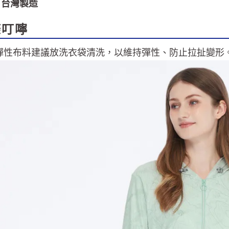
:
台灣製造
滌叮嚀
彈性布料建議放洗衣袋清洗，以維持彈性、防止拉扯變形