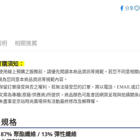
運動/戶外
款買賣價
先享後付
每筆NT$1
分享
2.基於同
※ 交易是
運動/戶外
資料（包
是否繳費成
京站台北店
用，由本
付客戶支
請自備購
3.完整用
免運費
【注意事
１．透過由
說明
相關推薦
交易，需
求債權轉
２．關於
https://aft
訂購須知：
３．未成
「AFTE
當您使用線上預購之服務前，請優先閱讀本商品資訊等規範。若您不同意相
任。
視為您同意本商品資訊等規範內容。
４．使用「
京站保留訂單接受與否之權利，若無法接受您的訂單，將以電話、EMAIL或
即時審查
結果請求
商品文案為專櫃(原廠/供應商)所提供，商品顏色可能會因網頁呈現與拍攝
５．嚴禁
未盡事宜
京站時尚廣場保有活動最終修改及解釋權。
形，恩沛
動。
品規格
: 87% 聚酯纖維 / 13% 彈性纖維