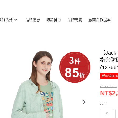
會員活動
品牌優惠
熱銷排行
品牌總覽
廠商合作提案
【Jac
指套防
(13766
超取滿NT$
NT$3,280
NT$2,
尺寸
S