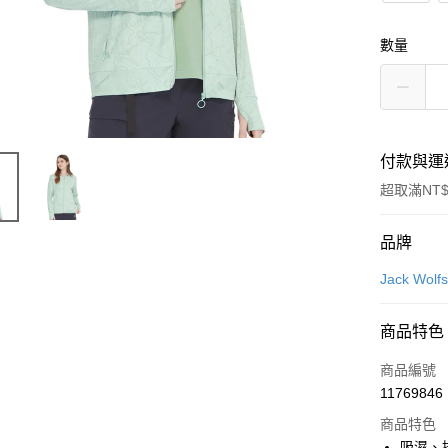
數量
付款與運
超取滿NT$
付款方式
品牌
信用卡一
Jack Wo
LINE Pay
商品特色
Apple Pay
商品編號
街口支付
11769846
商品特色
悠遊付
吸濕、