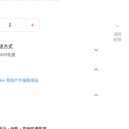
清除
紀錄
送方式
899免運
次付款
lfskin 飛狼戶外服飾用品
排汗、快乾，常保肌膚乾爽