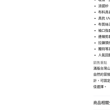
Google Pa
涼感紗
布料具
全盈+PAY
具抗 
大哥付你
布質絲
相關說明
袖口指
【大哥付
AFTEE先
連帽剪
1.本服務
2.付款方
相關說明
拉鍊頭
流程，驗
【關於「A
獨特等
ATM付款
完成交易
AFTEE
3.實際核
人氣回
便利好安
4.訂單成
１．簡單
銷售重點
消。如遇
２．便利
運送方式
無法說明
滿版台灣
３．安心
【繳款方
自然的冒
付款後全
1.分期款
【「AFT
計，可固
醒簡訊。
每筆NT$7
１．於結帳
2.透過簡
佳選擇。
付」結帳
帳／街口支
付款後7-1
２．訂單
３．收到繳
每筆NT$7
【注意事
／ATM／
商品相關分
1.本服務
※ 請注意
宅配
用戶於交
絡購買商品