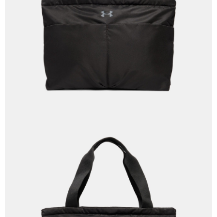
２．訂單成立數日內，您將收到繳費通知簡訊。
每筆NT$70，滿NT$1,000(含以上)免運費
３．收到繳費通知簡訊後14天內，點擊此簡訊中的連結，可透過四大超商／
【注意事項】
ATM／網路銀行／等多元方式進行付款，方視為交易完成。
宅配
1.本服務係由「台灣大哥大股份有限公司」（以下簡稱本公司）所提供，讓
※ 請注意：結帳手續完成當下不需立刻繳費，但若您需要取消訂單，請聯絡
用戶於交易時，得透過本服務購買商品或服務，並由商店將買賣／分期付款
每筆NT$100，滿NT$1,200(含以上)免運費
購買商品的店家。未經商家同意取消之訂單仍視為有效，需透過AFTEE先享
買賣價金債權讓與本公司後，依約使用本公司帳單繳交帳款。
後付繳納相關費用。
2.基於同意付款使用「大哥付你分期」之契約關係目的，商店將以您的個人
京站台北店客服中心(1F星巴克旁) 即日起不提供京站紙袋，取件時
※ 交易是否成功請以「AFTEE先享後付 」之結帳頁面顯示為準，若有關於
資料（包含姓名、電話或地址）提供予台灣大哥大進項蒐集、處理及利用，
是否繳費成功／繳費後需取消欲退款等相關疑問，請聯繫「AFTEE先享後付
請自備購物袋，若需購買紙袋可現場詢問
由本公司與您本人進行分期帳單所需資料之確認、核對及更正。
客戶支援中心」
https://netprotections.freshdesk.com/support/home
3.完整用戶服務條款，請詳閱以下連結：
https://oppay.tw/userRule
免運費
【注意事項】
１．透過由恩沛科技股份有限公司提供之「AFTEE先享後付」服務完成之交
易，需依本服務之必要範圍內提供個人資料，並將交易相關給付款項請求債
權轉讓予恩沛科技股份有限公司。
２．關於個人資料處理事宜，請瀏覽以下網址：
https://aftee.tw/terms/#terms3
３．未成年的使用者請事先徵得法定代理人或監護人之同意方可使用
「AFTEE先享後付」，若未經同意申辦者引起之損失，本公司不負相關責
任。
４．使用「AFTEE先享後付」時，將依據個別帳號之用戶狀況，依本公司即
時審查核予不同之上限額度；若仍有額度不足之情形，本公司將視審查結果
請求用戶進行身份認證。
５．嚴禁一人註冊多個帳號或使用他人資訊註冊。若發現惡意使用之情形，
恩沛科技股份有限公司將有權停止該用戶之使用額度並採取法律行動。