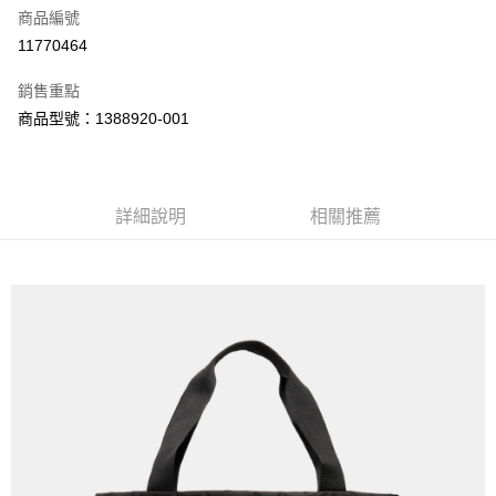
商品編號
街口支付
11770464
悠遊付
銷售重點
Google Pay
商品型號：1388920-001
全盈+PAY
大哥付你分期
相關說明
詳細說明
相關推薦
【大哥付你分期使用說明】
AFTEE先享後付
1.本服務由台灣大哥大提供，台灣大哥大用戶可立即使用無須另外申請。
2.付款方式選擇「大哥付你分期」，訂單成立後會自動跳轉到大哥付的交易
相關說明
流程，驗證手機門號後，選擇欲分期的期數、繳款截止日，確認付款後即完
【關於「AFTEE先享後付」】
成交易。
ATM付款
AFTEE先享後付是「在收到商品之後才付款」的支付方式。 讓您購物簡單
3.實際核准額度、可分期數及費用金額請依後續交易確認頁面所載為準。
便利好安心！
4.訂單成立30分鐘內，如未前往確認交易或遇審核未通過，訂單將自動取
１．簡單：不需註冊會員、不需綁卡、不需儲值。
運送方式
消。如遇「轉專審核」未通過狀況，表示未達大哥付你分期系統評分，恕無
２．便利：只要手機號碼，簡訊認證，即可結帳。
法說明評估內容。
３．安心：先確認商品／服務後，再付款。
付款後全家取貨
【繳款方式說明】
1.分期款項不併入電信帳單，「大哥付你分期」於每月結算日後寄送繳費提
每筆NT$70，滿NT$1,000(含以上)免運費
【「AFTEE先享後付」結帳流程】
醒簡訊。
１．於結帳方式選擇「AFTEE先享後付」後，將跳轉至「AFTEE先享後付」
2.透過簡訊連結打開帳單後，可選擇「超商條碼／台灣大直營門市／銀行轉
付款後7-11取貨
結帳頁面，進行簡訊認證並確認金額後，即可完成結帳。
帳／街口支付／iPASS MONEY」等通路繳費。