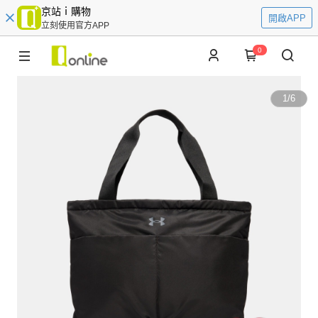
京站ｉ購物
開啟APP
立刻使用官方APP
0
1
/
6