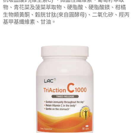
付款後7-11取貨
結帳頁面，進行簡訊認證並確認金額後，即可完成結帳。
帳／街口支付／iPASS MONEY」等通路繳費。
２．訂單成立數日內，您將收到繳費通知簡訊。
物、青花菜及菠菜萃取物、硬脂酸、硬脂酸鎂、柑橘
每筆NT$70，滿NT$899(含以上)免運費
３．收到繳費通知簡訊後14天內，點擊此簡訊中的連結，可透過四大超商／
生物類黃酮、穀胱甘肽(來自圓酵母)、二氧化矽、羥丙
【注意事項】
ATM／網路銀行／等多元方式進行付款，方視為交易完成。
宅配
1.本服務係由「台灣大哥大股份有限公司」（以下簡稱本公司）所提供，讓
基甲基纖維素、甘油。
※ 請注意：結帳手續完成當下不需立刻繳費，但若您需要取消訂單，請聯絡
用戶於交易時，得透過本服務購買商品或服務，並由商店將買賣／分期付款
每筆NT$100，滿NT$1,000(含以上)免運費
購買商品的店家。未經商家同意取消之訂單仍視為有效，需透過AFTEE先享
買賣價金債權讓與本公司後，依約使用本公司帳單繳交帳款。
後付繳納相關費用。
2.基於同意付款使用「大哥付你分期」之契約關係目的，商店將以您的個人
京站台北店客服中心(1F星巴克旁) 即日起不提供京站紙袋，取件時
※ 交易是否成功請以「AFTEE先享後付 」之結帳頁面顯示為準，若有關於
資料（包含姓名、電話或地址）提供予台灣大哥大進項蒐集、處理及利用，
是否繳費成功／繳費後需取消欲退款等相關疑問，請聯繫「AFTEE先享後付
請自備購物袋，若需購買紙袋可現場詢問
由本公司與您本人進行分期帳單所需資料之確認、核對及更正。
客戶支援中心」
https://netprotections.freshdesk.com/support/home
3.完整用戶服務條款，請詳閱以下連結：
https://oppay.tw/userRule
免運費
【注意事項】
１．透過由恩沛科技股份有限公司提供之「AFTEE先享後付」服務完成之交
易，需依本服務之必要範圍內提供個人資料，並將交易相關給付款項請求債
權轉讓予恩沛科技股份有限公司。
２．關於個人資料處理事宜，請瀏覽以下網址：
https://aftee.tw/terms/#terms3
３．未成年的使用者請事先徵得法定代理人或監護人之同意方可使用
「AFTEE先享後付」，若未經同意申辦者引起之損失，本公司不負相關責
任。
４．使用「AFTEE先享後付」時，將依據個別帳號之用戶狀況，依本公司即
時審查核予不同之上限額度；若仍有額度不足之情形，本公司將視審查結果
請求用戶進行身份認證。
５．嚴禁一人註冊多個帳號或使用他人資訊註冊。若發現惡意使用之情形，
恩沛科技股份有限公司將有權停止該用戶之使用額度並採取法律行動。