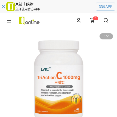
京站ｉ購物
開啟APP
立刻使用官方APP
0
1
/
2