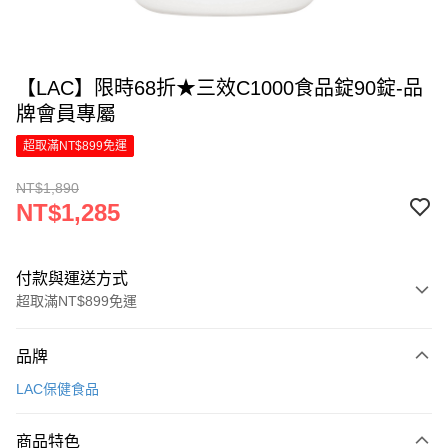
【LAC】限時68折★三效C1000食品錠90錠-品
牌會員專屬
超取滿NT$899免運
NT$1,890
NT$1,285
付款與運送方式
超取滿NT$899免運
付款方式
品牌
信用卡一次付款
LAC保健食品
LINE Pay
商品特色
Apple Pay