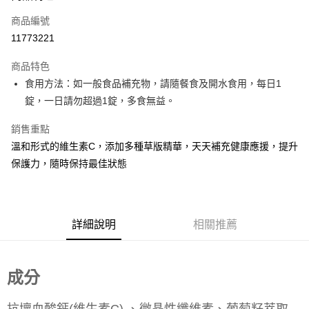
商品編號
街口支付
11773221
悠遊付
商品特色
Google Pay
食用方法：如一般食品補充物，請隨餐食及開水食用，每日1
全盈+PAY
錠，一日請勿超過1錠，多食無益。
大哥付你分期
銷售重點
相關說明
溫和形式的維生素C，添加多種草版精華，天天補充健康應援，提升
【大哥付你分期使用說明】
保護力，隨時保持最佳狀態
AFTEE先享後付
1.本服務由台灣大哥大提供，台灣大哥大用戶可立即使用無須另外申請。
2.付款方式選擇「大哥付你分期」，訂單成立後會自動跳轉到大哥付的交易
相關說明
流程，驗證手機門號後，選擇欲分期的期數、繳款截止日，確認付款後即完
【關於「AFTEE先享後付」】
成交易。
ATM付款
AFTEE先享後付是「在收到商品之後才付款」的支付方式。 讓您購物簡單
3.實際核准額度、可分期數及費用金額請依後續交易確認頁面所載為準。
便利好安心！
詳細說明
相關推薦
4.訂單成立30分鐘內，如未前往確認交易或遇審核未通過，訂單將自動取
１．簡單：不需註冊會員、不需綁卡、不需儲值。
運送方式
消。如遇「轉專審核」未通過狀況，表示未達大哥付你分期系統評分，恕無
２．便利：只要手機號碼，簡訊認證，即可結帳。
法說明評估內容。
３．安心：先確認商品／服務後，再付款。
付款後全家取貨
【繳款方式說明】
成分
1.分期款項不併入電信帳單，「大哥付你分期」於每月結算日後寄送繳費提
每筆NT$70，滿NT$899(含以上)免運費
【「AFTEE先享後付」結帳流程】
醒簡訊。
１．於結帳方式選擇「AFTEE先享後付」後，將跳轉至「AFTEE先享後付」
2.透過簡訊連結打開帳單後，可選擇「超商條碼／台灣大直營門市／銀行轉
抗壞血酸鈣(維生素C) 、微晶性纖維素、葡萄籽萃取