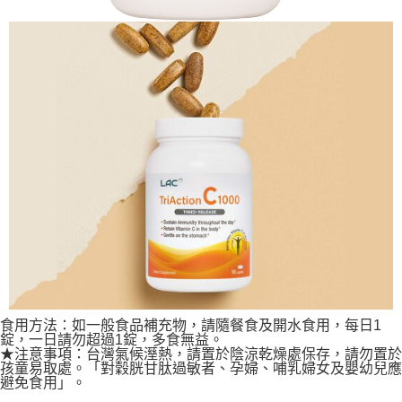
食用方法：如一般食品補充物，請隨餐食及開水食用，每日1
錠，一日請勿超過1錠，多食無益。
★注意事項：台灣氣候溼熱，請置於陰涼乾燥處保存，請勿置於
孩童易取處。「對穀胱甘肽過敏者、孕婦、哺乳婦女及嬰幼兒應
避免食用」。