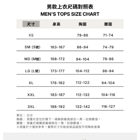
1.分期款項不併入電信帳單，「大哥付你分期」於每月結算日後寄送繳費提
每筆NT$70，滿NT$899(含以上)免運費
【「AFTEE先享後付」結帳流程】
醒簡訊。
１．於結帳方式選擇「AFTEE先享後付」後，將跳轉至「AFTEE先享後付」
2.透過簡訊連結打開帳單後，可選擇「超商條碼／台灣大直營門市／銀行轉
付款後7-11取貨
結帳頁面，進行簡訊認證並確認金額後，即可完成結帳。
帳／街口支付／iPASS MONEY」等通路繳費。
２．訂單成立數日內，您將收到繳費通知簡訊。
每筆NT$70，滿NT$899(含以上)免運費
３．收到繳費通知簡訊後14天內，點擊此簡訊中的連結，可透過四大超商／
【注意事項】
ATM／網路銀行／等多元方式進行付款，方視為交易完成。
宅配
1.本服務係由「台灣大哥大股份有限公司」（以下簡稱本公司）所提供，讓
※ 請注意：結帳手續完成當下不需立刻繳費，但若您需要取消訂單，請聯絡
用戶於交易時，得透過本服務購買商品或服務，並由商店將買賣／分期付款
每筆NT$100，滿NT$1,000(含以上)免運費
購買商品的店家。未經商家同意取消之訂單仍視為有效，需透過AFTEE先享
買賣價金債權讓與本公司後，依約使用本公司帳單繳交帳款。
後付繳納相關費用。
2.基於同意付款使用「大哥付你分期」之契約關係目的，商店將以您的個人
京站台北店客服中心(1F星巴克旁) 即日起不提供京站紙袋，取件時
※ 交易是否成功請以「AFTEE先享後付 」之結帳頁面顯示為準，若有關於
資料（包含姓名、電話或地址）提供予台灣大哥大進項蒐集、處理及利用，
是否繳費成功／繳費後需取消欲退款等相關疑問，請聯繫「AFTEE先享後付
請自備購物袋，若需購買紙袋可現場詢問
由本公司與您本人進行分期帳單所需資料之確認、核對及更正。
客戶支援中心」
https://netprotections.freshdesk.com/support/home
3.完整用戶服務條款，請詳閱以下連結：
https://oppay.tw/userRule
免運費
【注意事項】
１．透過由恩沛科技股份有限公司提供之「AFTEE先享後付」服務完成之交
易，需依本服務之必要範圍內提供個人資料，並將交易相關給付款項請求債
權轉讓予恩沛科技股份有限公司。
２．關於個人資料處理事宜，請瀏覽以下網址：
https://aftee.tw/terms/#terms3
３．未成年的使用者請事先徵得法定代理人或監護人之同意方可使用
「AFTEE先享後付」，若未經同意申辦者引起之損失，本公司不負相關責
任。
４．使用「AFTEE先享後付」時，將依據個別帳號之用戶狀況，依本公司即
時審查核予不同之上限額度；若仍有額度不足之情形，本公司將視審查結果