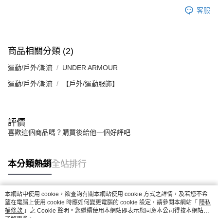
客服
商品相關分類 (2)
運動/戶外/潮流
UNDER ARMOUR
運動/戶外/潮流
【戶外/運動服飾】
評價
喜歡這個商品嗎？購買後給他一個好評吧
本分類熱銷
全站排行
本網站中使用 cookie，欲查詢有關本網站使用 cookie 方式之詳情，及若您不希
熱門標籤
望在電腦上使用 cookie 時應如何變更電腦的 cookie 設定，請參閱本網站「
隱私
權條款
」之 Cookie 聲明。您繼續使用本網站即表示您同意本公司得按本網站使