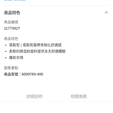
LINE Pay
商品特色
Apple Pay
商品編號
街口支付
11773427
悠遊付
商品特色
Google Pay
寬鬆型 | 寬鬆剪裁帶來無比舒適感
全盈+PAY
柔軟的棉混紡面料提供全天舒適體驗
羅紋衣領
大哥付你分期
相關說明
銷售重點
【大哥付你分期使用說明】
商品型號：6009783-400
AFTEE先享後付
1.本服務由台灣大哥大提供，台灣大哥大用戶可立即使用無須另外申請。
2.付款方式選擇「大哥付你分期」，訂單成立後會自動跳轉到大哥付的交易
相關說明
流程，驗證手機門號後，選擇欲分期的期數、繳款截止日，確認付款後即完
【關於「AFTEE先享後付」】
成交易。
ATM付款
AFTEE先享後付是「在收到商品之後才付款」的支付方式。 讓您購物簡單
3.實際核准額度、可分期數及費用金額請依後續交易確認頁面所載為準。
便利好安心！
詳細說明
相關推薦
4.訂單成立30分鐘內，如未前往確認交易或遇審核未通過，訂單將自動取
１．簡單：不需註冊會員、不需綁卡、不需儲值。
運送方式
消。如遇「轉專審核」未通過狀況，表示未達大哥付你分期系統評分，恕無
２．便利：只要手機號碼，簡訊認證，即可結帳。
法說明評估內容。
３．安心：先確認商品／服務後，再付款。
付款後全家取貨
【繳款方式說明】