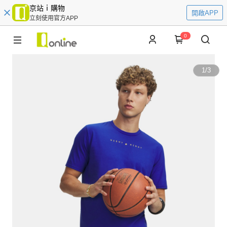
京站ｉ購物
開啟APP
立刻使用官方APP
0
1
/
3