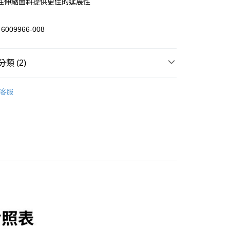
性伸縮面料提供更佳的延展性
分期
009966-008
你分期使用說明】
享後付
由台灣大哥大提供，台灣大哥大用戶可立即使用無須另外申請。
類 (2)
式選擇「大哥付你分期」，訂單成立後會自動跳轉到大哥付的交易
證手機門號後，選擇欲分期的期數、繳款截止日，確認付款後即
FTEE先享後付」】
。
/潮流
UNDER ARMOUR
先享後付是「在收到商品之後才付款」的支付方式。 讓您購物簡單
准額度、可分期數及費用金額請依後續交易確認頁面所載為準。
客服
心！
/潮流
【戶外/運動服飾】
立30分鐘內，如未前往確認交易或遇審核未通過，訂單將自動取
：不需註冊會員、不需綁卡、不需儲值。
「轉專審核」未通過狀況，表示未達大哥付你分期系統評分，恕
：只要手機號碼，簡訊認證，即可結帳。
評估內容。
：先確認商品／服務後，再付款。
式說明】
家取貨
項不併入電信帳單，「大哥付你分期」於每月結算日後寄送繳費提
EE先享後付」結帳流程】
0，滿NT$1,000(含以上)免運費
方式選擇「AFTEE先享後付」後，將跳轉至「AFTEE先享後
訊連結打開帳單後，可選擇「超商條碼／台灣大直營門市／銀行轉
頁面，進行簡訊認證並確認金額後，即可完成結帳。
付／iPASS MONEY」等通路繳費。
1取貨
成立數日內，您將收到繳費通知簡訊。
費通知簡訊後14天內，點擊此簡訊中的連結，可透過四大超商
0，滿NT$1,000(含以上)免運費
項】
網路銀行／等多元方式進行付款，方視為交易完成。
係由「台灣大哥大股份有限公司」（以下簡稱本公司）所提供，讓
：結帳手續完成當下不需立刻繳費，但若您需要取消訂單，請聯
易時，得透過本服務購買商品或服務，並由商店將買賣／分期付
的店家。未經商家同意取消之訂單仍視為有效，需透過AFTEE
金債權讓與本公司後，依約使用本公司帳單繳交帳款。
繳納相關費用。
00，滿NT$1,200(含以上)免運費
意付款使用「大哥付你分期」之契約關係目的，商店將以您的個人
否成功請以「AFTEE先享後付 」之結帳頁面顯示為準，若有關於
含姓名、電話或地址）提供予台灣大哥大進項蒐集、處理及利