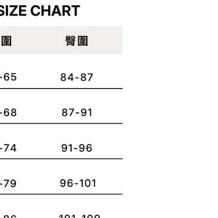
功／繳費後需取消欲退款等相關疑問，請聯繫「AFTEE先享後
客服中心(1F星巴克旁) 即日起不提供京站紙袋，取件時
公司與您本人進行分期帳單所需資料之確認、核對及更正。
援中心」
https://netprotections.freshdesk.com/support/home
物袋，若需購買紙袋可現場詢問
戶服務條款，請詳閱以下連結：
https://oppay.tw/userRule
項】
恩沛科技股份有限公司提供之「AFTEE先享後付」服務完成之
依本服務之必要範圍內提供個人資料，並將交易相關給付款項請
讓予恩沛科技股份有限公司。
個人資料處理事宜，請瀏覽以下網址：
ee.tw/terms/#terms3
年的使用者請事先徵得法定代理人或監護人之同意方可使用
E先享後付」，若未經同意申辦者引起之損失，本公司不負相關責
AFTEE先享後付」時，將依據個別帳號之用戶狀況，依本公司
核予不同之上限額度；若仍有額度不足之情形，本公司將視審查
用戶進行身份認證。
一人註冊多個帳號或使用他人資訊註冊。若發現惡意使用之情
科技股份有限公司將有權停止該用戶之使用額度並採取法律行