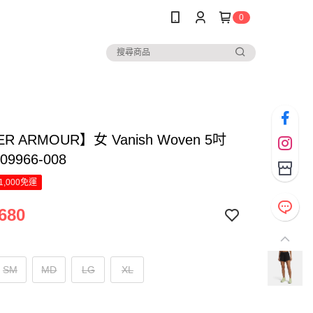
0
R ARMOUR】女 Vanish Woven 5吋
09966-008
1,000免運
680
SM
MD
LG
XL