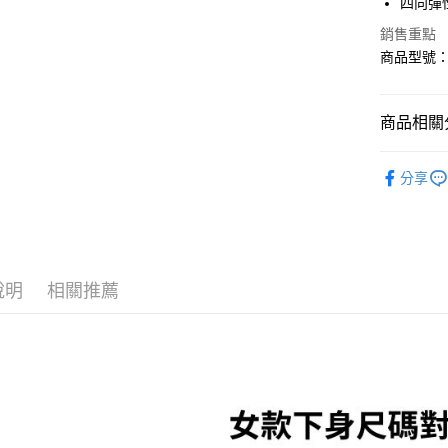
四向彈
全盈+PAY
銷售重點
大哥付你
商品型號：6
相關說明
【大哥付
AFTEE先
1.本服務
商品相關分
2.付款方
相關說明
流程，驗
【關於「A
ATM付款
完成交易
運動/戶外
AFTEE
3.實際核
分享
便利好安
運動/戶外
4.訂單成
１．簡單
消。如遇
２．便利
運送方式
無法說明
３．安心
【繳款方
付款後全
1.分期款
【「AFT
醒簡訊。
每筆NT$7
說明
相關推薦
１．於結帳
2.透過簡
付」結帳
帳／街口支
付款後7-1
２．訂單
３．收到繳
每筆NT$7
【注意事
／ATM／
1.本服務
※ 請注意
宅配
用戶於交
絡購買商品
款買賣價
先享後付
每筆NT$1
2.基於同
※ 交易是
資料（包