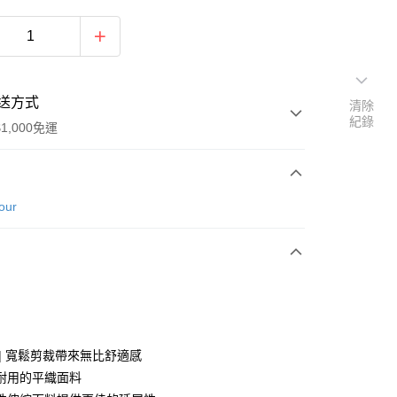
送方式
清除
紀錄
1,000免運
次付款
our
 | 寬鬆剪裁帶來無比舒適感
y
耐用的平織面料