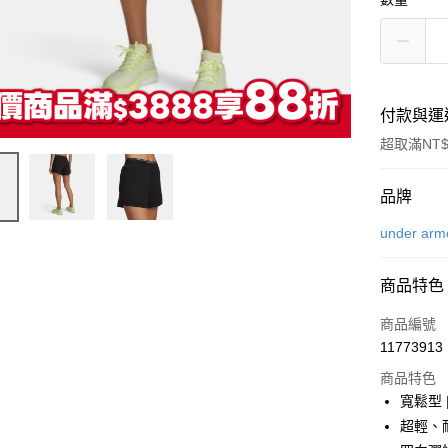
付款與運
超取滿NT$
付款方式
品牌
信用卡一
under arm
LINE Pay
商品特色
Apple Pay
商品編號
街口支付
11773913
商品特色
悠遊付
寬鬆型
Google Pa
超輕、