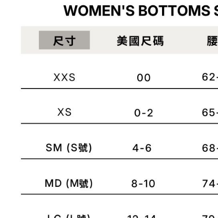
是否繳費成
京站台北店
用，由本
付客戶支
請自備購
3.完整用
免運費
【注意事
１．透過由
交易，需
求債權轉
２．關於
https://aft
３．未成
「AFTE
任。
４．使用「
即時審查
結果請求
５．嚴禁
形，恩沛
動。