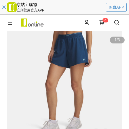
京站ｉ購物
開啟APP
立刻使用官方APP
0
1
/
3