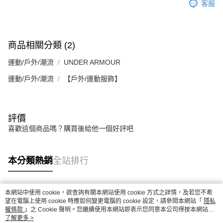
客服
商品相關分類 (2)
運動/戶外/潮流
UNDER ARMOUR
運動/戶外/潮流
【戶外/運動服飾】
評價
喜歡這個商品嗎？購買後給他一個好評吧
本分類熱銷
全站排行
本網站中使用 cookie，欲查詢有關本網站使用 cookie 方式之詳情，及若您不希
熱門標籤
望在電腦上使用 cookie 時應如何變更電腦的 cookie 設定，請參閱本網站「
隱私
權條款
」之 Cookie 聲明。您繼續使用本網站即表示您同意本公司得按本網站使
用條款之 Cookie 聲明使用 cookie。
了解更多 >