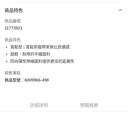
LINE Pay
商品特色
Apple Pay
商品編號
街口支付
11773921
悠遊付
商品特色
Google Pay
寬鬆型 | 寬鬆剪裁帶來無比舒適感
全盈+PAY
超輕、耐用的平織面料
四向彈性伸縮面料提供更佳的延展性
大哥付你分期
相關說明
銷售重點
【大哥付你分期使用說明】
商品型號：6009966-498
AFTEE先享後付
1.本服務由台灣大哥大提供，台灣大哥大用戶可立即使用無須另外申請。
2.付款方式選擇「大哥付你分期」，訂單成立後會自動跳轉到大哥付的交易
相關說明
流程，驗證手機門號後，選擇欲分期的期數、繳款截止日，確認付款後即完
【關於「AFTEE先享後付」】
成交易。
ATM付款
AFTEE先享後付是「在收到商品之後才付款」的支付方式。 讓您購物簡單
3.實際核准額度、可分期數及費用金額請依後續交易確認頁面所載為準。
便利好安心！
詳細說明
相關推薦
4.訂單成立30分鐘內，如未前往確認交易或遇審核未通過，訂單將自動取
１．簡單：不需註冊會員、不需綁卡、不需儲值。
運送方式
消。如遇「轉專審核」未通過狀況，表示未達大哥付你分期系統評分，恕無
２．便利：只要手機號碼，簡訊認證，即可結帳。
法說明評估內容。
３．安心：先確認商品／服務後，再付款。
付款後全家取貨
【繳款方式說明】