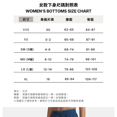
1.分期款項不併入電信帳單，「大哥付你分期」於每月結算日後寄送繳費提
每筆NT$70，滿NT$899(含以上)免運費
【「AFTEE先享後付」結帳流程】
醒簡訊。
１．於結帳方式選擇「AFTEE先享後付」後，將跳轉至「AFTEE先享後付」
2.透過簡訊連結打開帳單後，可選擇「超商條碼／台灣大直營門市／銀行轉
付款後7-11取貨
結帳頁面，進行簡訊認證並確認金額後，即可完成結帳。
帳／街口支付／iPASS MONEY」等通路繳費。
２．訂單成立數日內，您將收到繳費通知簡訊。
每筆NT$70，滿NT$899(含以上)免運費
３．收到繳費通知簡訊後14天內，點擊此簡訊中的連結，可透過四大超商／
【注意事項】
ATM／網路銀行／等多元方式進行付款，方視為交易完成。
宅配
1.本服務係由「台灣大哥大股份有限公司」（以下簡稱本公司）所提供，讓
※ 請注意：結帳手續完成當下不需立刻繳費，但若您需要取消訂單，請聯絡
用戶於交易時，得透過本服務購買商品或服務，並由商店將買賣／分期付款
每筆NT$100，滿NT$1,000(含以上)免運費
購買商品的店家。未經商家同意取消之訂單仍視為有效，需透過AFTEE先享
買賣價金債權讓與本公司後，依約使用本公司帳單繳交帳款。
後付繳納相關費用。
2.基於同意付款使用「大哥付你分期」之契約關係目的，商店將以您的個人
京站台北店客服中心(1F星巴克旁) 即日起不提供京站紙袋，取件時
※ 交易是否成功請以「AFTEE先享後付 」之結帳頁面顯示為準，若有關於
資料（包含姓名、電話或地址）提供予台灣大哥大進項蒐集、處理及利用，
是否繳費成功／繳費後需取消欲退款等相關疑問，請聯繫「AFTEE先享後付
請自備購物袋，若需購買紙袋可現場詢問
由本公司與您本人進行分期帳單所需資料之確認、核對及更正。
客戶支援中心」
https://netprotections.freshdesk.com/support/home
3.完整用戶服務條款，請詳閱以下連結：
https://oppay.tw/userRule
免運費
【注意事項】
１．透過由恩沛科技股份有限公司提供之「AFTEE先享後付」服務完成之交
易，需依本服務之必要範圍內提供個人資料，並將交易相關給付款項請求債
權轉讓予恩沛科技股份有限公司。
２．關於個人資料處理事宜，請瀏覽以下網址：
https://aftee.tw/terms/#terms3
３．未成年的使用者請事先徵得法定代理人或監護人之同意方可使用
「AFTEE先享後付」，若未經同意申辦者引起之損失，本公司不負相關責
任。
４．使用「AFTEE先享後付」時，將依據個別帳號之用戶狀況，依本公司即
時審查核予不同之上限額度；若仍有額度不足之情形，本公司將視審查結果
請求用戶進行身份認證。