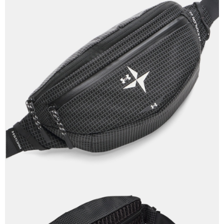
２．訂單成立數日內，您將收到繳費通知簡訊。
每筆NT$70，滿NT$899(含以上)免運費
３．收到繳費通知簡訊後14天內，點擊此簡訊中的連結，可透過四大超商／
【注意事項】
ATM／網路銀行／等多元方式進行付款，方視為交易完成。
宅配
1.本服務係由「台灣大哥大股份有限公司」（以下簡稱本公司）所提供，讓
※ 請注意：結帳手續完成當下不需立刻繳費，但若您需要取消訂單，請聯絡
用戶於交易時，得透過本服務購買商品或服務，並由商店將買賣／分期付款
每筆NT$100，滿NT$1,000(含以上)免運費
購買商品的店家。未經商家同意取消之訂單仍視為有效，需透過AFTEE先享
買賣價金債權讓與本公司後，依約使用本公司帳單繳交帳款。
後付繳納相關費用。
2.基於同意付款使用「大哥付你分期」之契約關係目的，商店將以您的個人
京站台北店客服中心(1F星巴克旁) 即日起不提供京站紙袋，取件時
※ 交易是否成功請以「AFTEE先享後付 」之結帳頁面顯示為準，若有關於
資料（包含姓名、電話或地址）提供予台灣大哥大進項蒐集、處理及利用，
是否繳費成功／繳費後需取消欲退款等相關疑問，請聯繫「AFTEE先享後付
請自備購物袋，若需購買紙袋可現場詢問
由本公司與您本人進行分期帳單所需資料之確認、核對及更正。
客戶支援中心」
https://netprotections.freshdesk.com/support/home
3.完整用戶服務條款，請詳閱以下連結：
https://oppay.tw/userRule
免運費
【注意事項】
１．透過由恩沛科技股份有限公司提供之「AFTEE先享後付」服務完成之交
易，需依本服務之必要範圍內提供個人資料，並將交易相關給付款項請求債
權轉讓予恩沛科技股份有限公司。
２．關於個人資料處理事宜，請瀏覽以下網址：
https://aftee.tw/terms/#terms3
３．未成年的使用者請事先徵得法定代理人或監護人之同意方可使用
「AFTEE先享後付」，若未經同意申辦者引起之損失，本公司不負相關責
任。
４．使用「AFTEE先享後付」時，將依據個別帳號之用戶狀況，依本公司即
時審查核予不同之上限額度；若仍有額度不足之情形，本公司將視審查結果
請求用戶進行身份認證。
５．嚴禁一人註冊多個帳號或使用他人資訊註冊。若發現惡意使用之情形，
恩沛科技股份有限公司將有權停止該用戶之使用額度並採取法律行動。