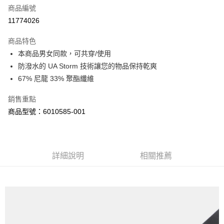
商品編號
街口支付
11774026
悠遊付
商品特色
Google Pay
本商品男女同款，可共穿/使用
全盈+PAY
防潑水的 UA Storm 技術讓您的物品保持乾爽
67% 尼龍 33% 聚酯纖維
大哥付你分期
相關說明
銷售重點
【大哥付你分期使用說明】
商品型號：6010585-001
AFTEE先享後付
1.本服務由台灣大哥大提供，台灣大哥大用戶可立即使用無須另外申請。
2.付款方式選擇「大哥付你分期」，訂單成立後會自動跳轉到大哥付的交易
相關說明
流程，驗證手機門號後，選擇欲分期的期數、繳款截止日，確認付款後即完
【關於「AFTEE先享後付」】
成交易。
ATM付款
AFTEE先享後付是「在收到商品之後才付款」的支付方式。 讓您購物簡單
3.實際核准額度、可分期數及費用金額請依後續交易確認頁面所載為準。
便利好安心！
詳細說明
相關推薦
4.訂單成立30分鐘內，如未前往確認交易或遇審核未通過，訂單將自動取
１．簡單：不需註冊會員、不需綁卡、不需儲值。
運送方式
消。如遇「轉專審核」未通過狀況，表示未達大哥付你分期系統評分，恕無
２．便利：只要手機號碼，簡訊認證，即可結帳。
法說明評估內容。
３．安心：先確認商品／服務後，再付款。
付款後全家取貨
【繳款方式說明】
1.分期款項不併入電信帳單，「大哥付你分期」於每月結算日後寄送繳費提
每筆NT$70，滿NT$899(含以上)免運費
【「AFTEE先享後付」結帳流程】
醒簡訊。
１．於結帳方式選擇「AFTEE先享後付」後，將跳轉至「AFTEE先享後付」
2.透過簡訊連結打開帳單後，可選擇「超商條碼／台灣大直營門市／銀行轉
付款後7-11取貨
結帳頁面，進行簡訊認證並確認金額後，即可完成結帳。
帳／街口支付／iPASS MONEY」等通路繳費。