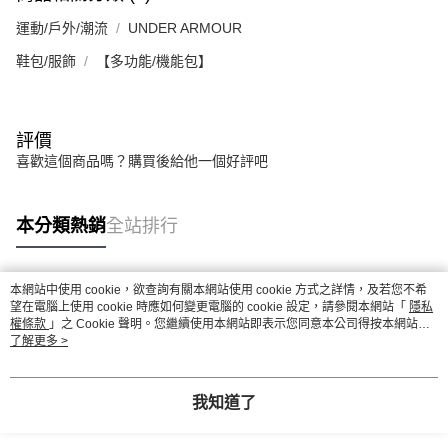
運動/戶外/潮流
UNDER ARMOUR
鞋包/服飾
【多功能/機能包】
評價
喜歡這個商品嗎？購買後給他一個好評吧
本分類熱銷
全站排行
本網站中使用 cookie，欲查詢有關本網站使用 cookie 方式之詳情，及若您不希
熱門標籤
望在電腦上使用 cookie 時應如何變更電腦的 cookie 設定，請參閱本網站「
隱私
權條款
」之 Cookie 聲明。您繼續使用本網站即表示您同意本公司得按本網站使
用條款之 Cookie 聲明使用 cookie。
了解更多 >
我知道了