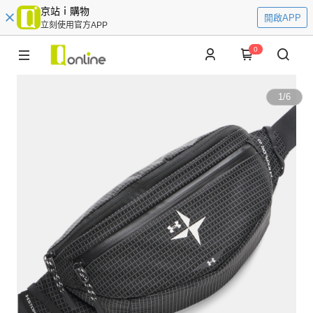
京站ｉ購物
開啟APP
立刻使用官方APP
0
1
/
6