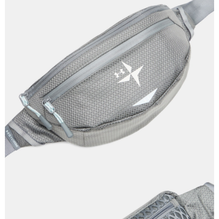
付款後7-11取貨
結帳頁面，進行簡訊認證並確認金額後，即可完成結帳。
帳／街口支付／iPASS MONEY」等通路繳費。
２．訂單成立數日內，您將收到繳費通知簡訊。
每筆NT$70，滿NT$899(含以上)免運費
３．收到繳費通知簡訊後14天內，點擊此簡訊中的連結，可透過四大超商／
【注意事項】
ATM／網路銀行／等多元方式進行付款，方視為交易完成。
宅配
1.本服務係由「台灣大哥大股份有限公司」（以下簡稱本公司）所提供，讓
※ 請注意：結帳手續完成當下不需立刻繳費，但若您需要取消訂單，請聯絡
用戶於交易時，得透過本服務購買商品或服務，並由商店將買賣／分期付款
每筆NT$100，滿NT$1,000(含以上)免運費
購買商品的店家。未經商家同意取消之訂單仍視為有效，需透過AFTEE先享
買賣價金債權讓與本公司後，依約使用本公司帳單繳交帳款。
後付繳納相關費用。
2.基於同意付款使用「大哥付你分期」之契約關係目的，商店將以您的個人
京站台北店客服中心(1F星巴克旁) 即日起不提供京站紙袋，取件時
※ 交易是否成功請以「AFTEE先享後付 」之結帳頁面顯示為準，若有關於
資料（包含姓名、電話或地址）提供予台灣大哥大進項蒐集、處理及利用，
是否繳費成功／繳費後需取消欲退款等相關疑問，請聯繫「AFTEE先享後付
請自備購物袋，若需購買紙袋可現場詢問
由本公司與您本人進行分期帳單所需資料之確認、核對及更正。
客戶支援中心」
https://netprotections.freshdesk.com/support/home
3.完整用戶服務條款，請詳閱以下連結：
https://oppay.tw/userRule
免運費
【注意事項】
１．透過由恩沛科技股份有限公司提供之「AFTEE先享後付」服務完成之交
易，需依本服務之必要範圍內提供個人資料，並將交易相關給付款項請求債
權轉讓予恩沛科技股份有限公司。
２．關於個人資料處理事宜，請瀏覽以下網址：
https://aftee.tw/terms/#terms3
３．未成年的使用者請事先徵得法定代理人或監護人之同意方可使用
「AFTEE先享後付」，若未經同意申辦者引起之損失，本公司不負相關責
任。
４．使用「AFTEE先享後付」時，將依據個別帳號之用戶狀況，依本公司即
時審查核予不同之上限額度；若仍有額度不足之情形，本公司將視審查結果
請求用戶進行身份認證。
５．嚴禁一人註冊多個帳號或使用他人資訊註冊。若發現惡意使用之情形，
恩沛科技股份有限公司將有權停止該用戶之使用額度並採取法律行動。