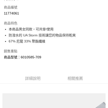
商品編號
街口支付
11774061
悠遊付
商品特色
Google Pay
本商品男女同款，可共穿/使用
全盈+PAY
防潑水的 UA Storm 技術讓您的物品保持乾爽
67% 尼龍 33% 聚酯纖維
大哥付你分期
相關說明
銷售重點
【大哥付你分期使用說明】
商品型號：6010585-709
AFTEE先享後付
1.本服務由台灣大哥大提供，台灣大哥大用戶可立即使用無須另外申請。
2.付款方式選擇「大哥付你分期」，訂單成立後會自動跳轉到大哥付的交易
相關說明
流程，驗證手機門號後，選擇欲分期的期數、繳款截止日，確認付款後即完
【關於「AFTEE先享後付」】
成交易。
ATM付款
AFTEE先享後付是「在收到商品之後才付款」的支付方式。 讓您購物簡單
3.實際核准額度、可分期數及費用金額請依後續交易確認頁面所載為準。
便利好安心！
詳細說明
相關推薦
4.訂單成立30分鐘內，如未前往確認交易或遇審核未通過，訂單將自動取
１．簡單：不需註冊會員、不需綁卡、不需儲值。
運送方式
消。如遇「轉專審核」未通過狀況，表示未達大哥付你分期系統評分，恕無
２．便利：只要手機號碼，簡訊認證，即可結帳。
法說明評估內容。
３．安心：先確認商品／服務後，再付款。
付款後全家取貨
【繳款方式說明】
1.分期款項不併入電信帳單，「大哥付你分期」於每月結算日後寄送繳費提
每筆NT$70，滿NT$899(含以上)免運費
【「AFTEE先享後付」結帳流程】
醒簡訊。
１．於結帳方式選擇「AFTEE先享後付」後，將跳轉至「AFTEE先享後付」
2.透過簡訊連結打開帳單後，可選擇「超商條碼／台灣大直營門市／銀行轉