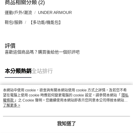
商品相關分類 (2)
運動/戶外/潮流
UNDER ARMOUR
鞋包/服飾
【多功能/機能包】
評價
喜歡這個商品嗎？購買後給他一個好評吧
本分類熱銷
全站排行
本網站中使用 cookie，欲查詢有關本網站使用 cookie 方式之詳情，及若您不希
熱門標籤
望在電腦上使用 cookie 時應如何變更電腦的 cookie 設定，請參閱本網站「
隱私
權條款
」之 Cookie 聲明。您繼續使用本網站即表示您同意本公司得按本網站使
用條款之 Cookie 聲明使用 cookie。
了解更多 >
我知道了