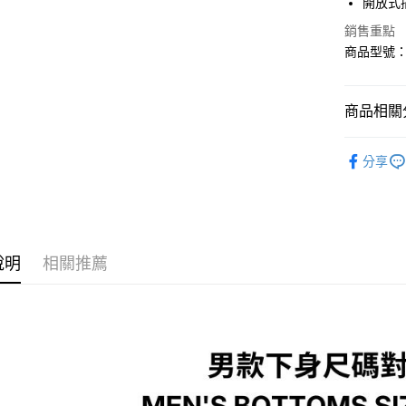
開放式
全盈+PAY
銷售重點
大哥付你
商品型號：6
相關說明
【大哥付
AFTEE先
1.本服務
商品相關分
2.付款方
相關說明
流程，驗
【關於「A
ATM付款
完成交易
運動/戶外
AFTEE
3.實際核
分享
便利好安
運動/戶外
4.訂單成
１．簡單
消。如遇
２．便利
運送方式
無法說明
３．安心
【繳款方
付款後全
1.分期款
【「AFT
醒簡訊。
每筆NT$7
說明
相關推薦
１．於結帳
2.透過簡
付」結帳
帳／街口支
付款後7-1
２．訂單
３．收到繳
每筆NT$7
【注意事
／ATM／
1.本服務
※ 請注意
宅配
用戶於交
絡購買商品
款買賣價
先享後付
每筆NT$1
2.基於同
※ 交易是
資料（包