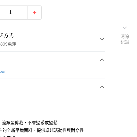
送方式
清除
紀錄
899免運
次付款
our
 | 流線型剪裁，不會過緊或過鬆
y
性的全新平織面料，提供卓越活動性與耐穿性