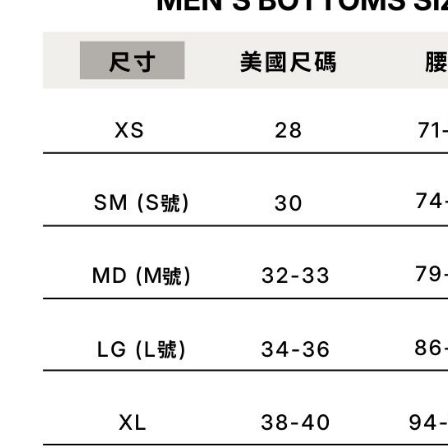
是否繳費成
京站台北店
用，由本
付客戶支
請自備購
3.完整用
免運費
【注意事
１．透過由
交易，需
求債權轉
２．關於
https://aft
３．未成
「AFTE
任。
４．使用「
即時審查
結果請求
５．嚴禁
形，恩沛
動。