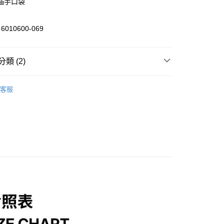
插手口袋
分期
010600-069
你分期使用說明】
享後付
由台灣大哥大提供，台灣大哥大用戶可立即使用無須另外申請。
類 (2)
式選擇「大哥付你分期」，訂單成立後會自動跳轉到大哥付的交易
證手機門號後，選擇欲分期的期數、繳款截止日，確認付款後即
FTEE先享後付」】
。
/潮流
UNDER ARMOUR
先享後付是「在收到商品之後才付款」的支付方式。 讓您購物簡單
准額度、可分期數及費用金額請依後續交易確認頁面所載為準。
客服
心！
/潮流
【戶外/運動服飾】
立30分鐘內，如未前往確認交易或遇審核未通過，訂單將自動取
：不需註冊會員、不需綁卡、不需儲值。
「轉專審核」未通過狀況，表示未達大哥付你分期系統評分，恕
：只要手機號碼，簡訊認證，即可結帳。
評估內容。
：先確認商品／服務後，再付款。
式說明】
家取貨
項不併入電信帳單，「大哥付你分期」於每月結算日後寄送繳費提
EE先享後付」結帳流程】
0，滿NT$899(含以上)免運費
方式選擇「AFTEE先享後付」後，將跳轉至「AFTEE先享後
訊連結打開帳單後，可選擇「超商條碼／台灣大直營門市／銀行轉
頁面，進行簡訊認證並確認金額後，即可完成結帳。
付／iPASS MONEY」等通路繳費。
1取貨
成立數日內，您將收到繳費通知簡訊。
費通知簡訊後14天內，點擊此簡訊中的連結，可透過四大超商
0，滿NT$899(含以上)免運費
項】
網路銀行／等多元方式進行付款，方視為交易完成。
係由「台灣大哥大股份有限公司」（以下簡稱本公司）所提供，讓
：結帳手續完成當下不需立刻繳費，但若您需要取消訂單，請聯
易時，得透過本服務購買商品或服務，並由商店將買賣／分期付
的店家。未經商家同意取消之訂單仍視為有效，需透過AFTEE
金債權讓與本公司後，依約使用本公司帳單繳交帳款。
繳納相關費用。
00，滿NT$1,000(含以上)免運費
意付款使用「大哥付你分期」之契約關係目的，商店將以您的個人
否成功請以「AFTEE先享後付 」之結帳頁面顯示為準，若有關於
含姓名、電話或地址）提供予台灣大哥大進項蒐集、處理及利