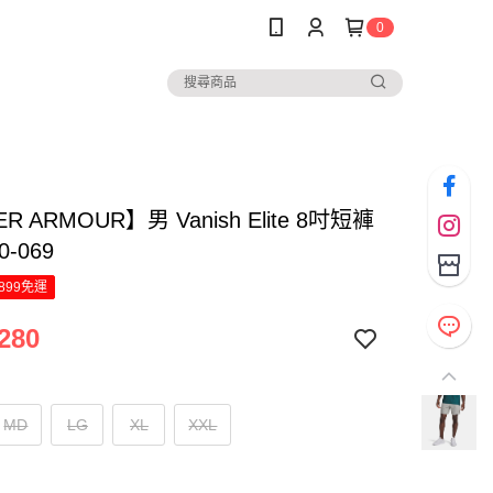
0
R ARMOUR】男 Vanish Elite 8吋短褲
0-069
899免運
280
MD
LG
XL
XXL