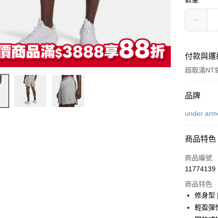
付款與運
超取滿NT$
付款方式
品牌
信用卡一
under arm
LINE Pay
商品特色
Apple Pay
商品編號
街口支付
11774139
商品特色
悠遊付
修身型
Google Pa
輕盈彈