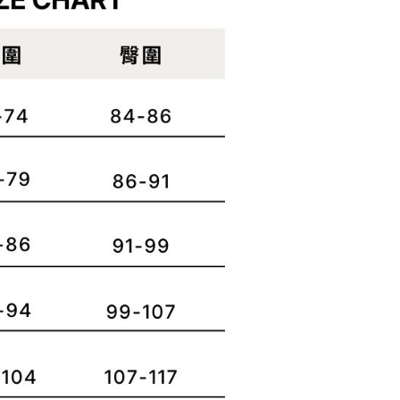
功／繳費後需取消欲退款等相關疑問，請聯繫「AFTEE先享後
客服中心(1F星巴克旁) 即日起不提供京站紙袋，取件時
公司與您本人進行分期帳單所需資料之確認、核對及更正。
援中心」
https://netprotections.freshdesk.com/support/home
物袋，若需購買紙袋可現場詢問
戶服務條款，請詳閱以下連結：
https://oppay.tw/userRule
項】
恩沛科技股份有限公司提供之「AFTEE先享後付」服務完成之
依本服務之必要範圍內提供個人資料，並將交易相關給付款項請
讓予恩沛科技股份有限公司。
個人資料處理事宜，請瀏覽以下網址：
ee.tw/terms/#terms3
年的使用者請事先徵得法定代理人或監護人之同意方可使用
E先享後付」，若未經同意申辦者引起之損失，本公司不負相關責
AFTEE先享後付」時，將依據個別帳號之用戶狀況，依本公司
核予不同之上限額度；若仍有額度不足之情形，本公司將視審查
用戶進行身份認證。
一人註冊多個帳號或使用他人資訊註冊。若發現惡意使用之情
科技股份有限公司將有權停止該用戶之使用額度並採取法律行