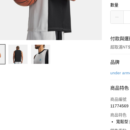
數量
付款與運
超取滿NT$
付款方式
品牌
信用卡一
under arm
LINE Pay
商品特色
Apple Pay
商品編號
街口支付
11774569
商品特色
悠遊付
寬鬆型
Google Pa