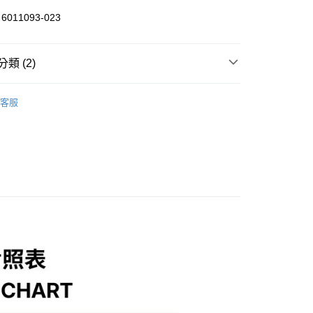
011093-023
分期
類 (2)
你分期使用說明】
享後付
由台灣大哥大提供，台灣大哥大用戶可立即使用無須另外申請。
/潮流
UNDER ARMOUR
式選擇「大哥付你分期」，訂單成立後會自動跳轉到大哥付的交易
客服
證手機門號後，選擇欲分期的期數、繳款截止日，確認付款後即
/潮流
【戶外/運動服飾】
FTEE先享後付」】
。
先享後付是「在收到商品之後才付款」的支付方式。 讓您購物簡單
准額度、可分期數及費用金額請依後續交易確認頁面所載為準。
心！
立30分鐘內，如未前往確認交易或遇審核未通過，訂單將自動取
：不需註冊會員、不需綁卡、不需儲值。
「轉專審核」未通過狀況，表示未達大哥付你分期系統評分，恕
：只要手機號碼，簡訊認證，即可結帳。
評估內容。
：先確認商品／服務後，再付款。
式說明】
家取貨
項不併入電信帳單，「大哥付你分期」於每月結算日後寄送繳費提
EE先享後付」結帳流程】
0，滿NT$1,000(含以上)免運費
方式選擇「AFTEE先享後付」後，將跳轉至「AFTEE先享後
訊連結打開帳單後，可選擇「超商條碼／台灣大直營門市／銀行轉
頁面，進行簡訊認證並確認金額後，即可完成結帳。
付／iPASS MONEY」等通路繳費。
1取貨
成立數日內，您將收到繳費通知簡訊。
費通知簡訊後14天內，點擊此簡訊中的連結，可透過四大超商
0，滿NT$1,000(含以上)免運費
項】
網路銀行／等多元方式進行付款，方視為交易完成。
係由「台灣大哥大股份有限公司」（以下簡稱本公司）所提供，讓
：結帳手續完成當下不需立刻繳費，但若您需要取消訂單，請聯
易時，得透過本服務購買商品或服務，並由商店將買賣／分期付
的店家。未經商家同意取消之訂單仍視為有效，需透過AFTEE
金債權讓與本公司後，依約使用本公司帳單繳交帳款。
繳納相關費用。
00，滿NT$1,200(含以上)免運費
意付款使用「大哥付你分期」之契約關係目的，商店將以您的個人