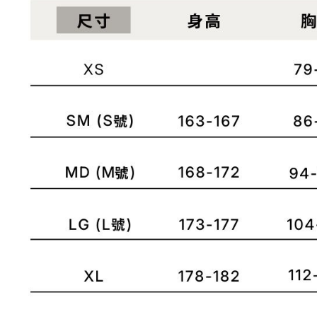
※ 交易是
資料（包
是否繳費成
京站台北店
用，由本
付客戶支
請自備購
3.完整用
免運費
【注意事
１．透過由
交易，需
求債權轉
２．關於
https://aft
３．未成
「AFTE
任。
４．使用「
即時審查
結果請求
５．嚴禁
形，恩沛
動。