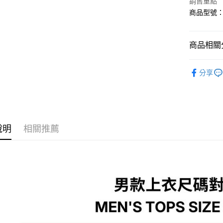
銷售重點
全盈+PAY
商品型號：6
大哥付你
相關說明
商品相關分
【大哥付
AFTEE先
1.本服務
運動/戶外
2.付款方
相關說明
分享
流程，驗
運動/戶外
【關於「A
ATM付款
完成交易
AFTEE
3.實際核
便利好安
4.訂單成
１．簡單
消。如遇
２．便利
運送方式
無法說明
３．安心
說明
相關推薦
【繳款方
付款後全
1.分期款
【「AFT
醒簡訊。
每筆NT$7
１．於結帳
2.透過簡
付」結帳
帳／街口支
付款後7-1
２．訂單
３．收到繳
每筆NT$7
【注意事
／ATM／
1.本服務
※ 請注意
宅配
用戶於交
絡購買商品
款買賣價
先享後付
每筆NT$1
2.基於同