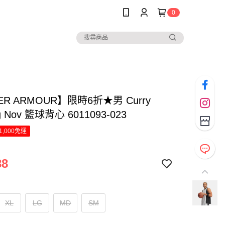
0
ER ARMOUR】限時6折★男 Curry
ng Nov 籃球背心 6011093-023
1,000免運
88
XL
LG
MD
SM