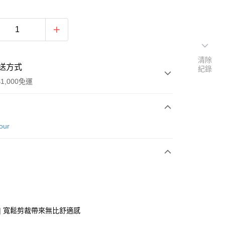
清除
送方式
紀錄
1,000免運
次付款
our
 | 寬鬆剪裁帶來無比舒適感
y