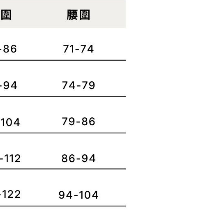
否成功請以「AFTEE先享後付 」之結帳頁面顯示為準，若有關於
含姓名、電話或地址）提供予台灣大哥大進項蒐集、處理及利
功／繳費後需取消欲退款等相關疑問，請聯繫「AFTEE先享後
客服中心(1F星巴克旁) 即日起不提供京站紙袋，取件時
公司與您本人進行分期帳單所需資料之確認、核對及更正。
援中心」
https://netprotections.freshdesk.com/support/home
物袋，若需購買紙袋可現場詢問
戶服務條款，請詳閱以下連結：
https://oppay.tw/userRule
項】
恩沛科技股份有限公司提供之「AFTEE先享後付」服務完成之
依本服務之必要範圍內提供個人資料，並將交易相關給付款項請
讓予恩沛科技股份有限公司。
個人資料處理事宜，請瀏覽以下網址：
ee.tw/terms/#terms3
年的使用者請事先徵得法定代理人或監護人之同意方可使用
E先享後付」，若未經同意申辦者引起之損失，本公司不負相關責
AFTEE先享後付」時，將依據個別帳號之用戶狀況，依本公司
核予不同之上限額度；若仍有額度不足之情形，本公司將視審查
用戶進行身份認證。
一人註冊多個帳號或使用他人資訊註冊。若發現惡意使用之情
科技股份有限公司將有權停止該用戶之使用額度並採取法律行