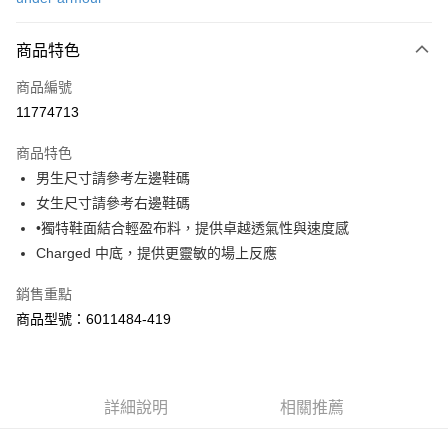
信用卡分期付款
6 期 0 利率 每期
NT$504
21家銀行
商品特色
合作金庫商業銀行
第一商業銀行
LINE Pay
商品編號
華南商業銀行
彰化商業銀行
11774713
Apple Pay
上海商業儲蓄銀行
台北富邦商業銀行
國泰世華商業銀行
兆豐國際商業銀行
商品特色
街口支付
臺灣中小企業銀行
台中商業銀行
男生尺寸請參考左邊鞋碼
匯豐（台灣）商業銀行
華泰商業銀行
悠遊付
女生尺寸請參考右邊鞋碼
聯邦商業銀行
遠東國際商業銀行
元大商業銀行
永豐商業銀行
•獨特鞋面結合輕盈布料，提供卓越透氣性與速度感
Google Pay
玉山商業銀行
星展（台灣）商業銀行
Charged 中底，提供更靈敏的場上反應
台新國際商業銀行
中國信託商業銀行
全盈+PAY
台灣樂天信用卡公司
銷售重點
大哥付你分期
商品型號：6011484-419
相關說明
【大哥付你分期使用說明】
AFTEE先享後付
1.本服務由台灣大哥大提供，台灣大哥大用戶可立即使用無須另外申請。
2.付款方式選擇「大哥付你分期」，訂單成立後會自動跳轉到大哥付的交易
相關說明
詳細說明
相關推薦
流程，驗證手機門號後，選擇欲分期的期數、繳款截止日，確認付款後即完
【關於「AFTEE先享後付」】
成交易。
ATM付款
AFTEE先享後付是「在收到商品之後才付款」的支付方式。 讓您購物簡單
3.實際核准額度、可分期數及費用金額請依後續交易確認頁面所載為準。