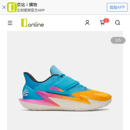
京站ｉ購物
開啟APP
立刻使用官方APP
0
1
/
5