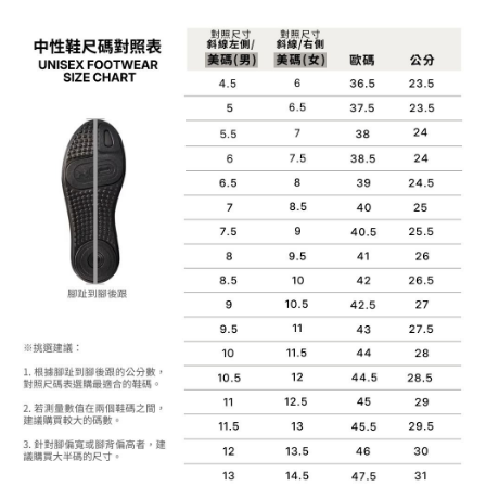
便利好安心！
4.訂單成立30分鐘內，如未前往確認交易或遇審核未通過，訂單將自動取
１．簡單：不需註冊會員、不需綁卡、不需儲值。
運送方式
消。如遇「轉專審核」未通過狀況，表示未達大哥付你分期系統評分，恕無
２．便利：只要手機號碼，簡訊認證，即可結帳。
法說明評估內容。
３．安心：先確認商品／服務後，再付款。
付款後全家取貨
【繳款方式說明】
1.分期款項不併入電信帳單，「大哥付你分期」於每月結算日後寄送繳費提
每筆NT$70，滿NT$899(含以上)免運費
【「AFTEE先享後付」結帳流程】
醒簡訊。
１．於結帳方式選擇「AFTEE先享後付」後，將跳轉至「AFTEE先享後付」
2.透過簡訊連結打開帳單後，可選擇「超商條碼／台灣大直營門市／銀行轉
付款後7-11取貨
結帳頁面，進行簡訊認證並確認金額後，即可完成結帳。
帳／街口支付／iPASS MONEY」等通路繳費。
２．訂單成立數日內，您將收到繳費通知簡訊。
每筆NT$70，滿NT$899(含以上)免運費
３．收到繳費通知簡訊後14天內，點擊此簡訊中的連結，可透過四大超商／
【注意事項】
ATM／網路銀行／等多元方式進行付款，方視為交易完成。
宅配
1.本服務係由「台灣大哥大股份有限公司」（以下簡稱本公司）所提供，讓
※ 請注意：結帳手續完成當下不需立刻繳費，但若您需要取消訂單，請聯絡
用戶於交易時，得透過本服務購買商品或服務，並由商店將買賣／分期付款
每筆NT$100，滿NT$1,000(含以上)免運費
購買商品的店家。未經商家同意取消之訂單仍視為有效，需透過AFTEE先享
買賣價金債權讓與本公司後，依約使用本公司帳單繳交帳款。
後付繳納相關費用。
2.基於同意付款使用「大哥付你分期」之契約關係目的，商店將以您的個人
京站台北店客服中心(1F星巴克旁) 即日起不提供京站紙袋，取件時
※ 交易是否成功請以「AFTEE先享後付 」之結帳頁面顯示為準，若有關於
資料（包含姓名、電話或地址）提供予台灣大哥大進項蒐集、處理及利用，
是否繳費成功／繳費後需取消欲退款等相關疑問，請聯繫「AFTEE先享後付
請自備購物袋，若需購買紙袋可現場詢問
由本公司與您本人進行分期帳單所需資料之確認、核對及更正。
客戶支援中心」
https://netprotections.freshdesk.com/support/home
3.完整用戶服務條款，請詳閱以下連結：
https://oppay.tw/userRule
免運費
【注意事項】
１．透過由恩沛科技股份有限公司提供之「AFTEE先享後付」服務完成之交
易，需依本服務之必要範圍內提供個人資料，並將交易相關給付款項請求債
權轉讓予恩沛科技股份有限公司。
２．關於個人資料處理事宜，請瀏覽以下網址：
https://aftee.tw/terms/#terms3
３．未成年的使用者請事先徵得法定代理人或監護人之同意方可使用