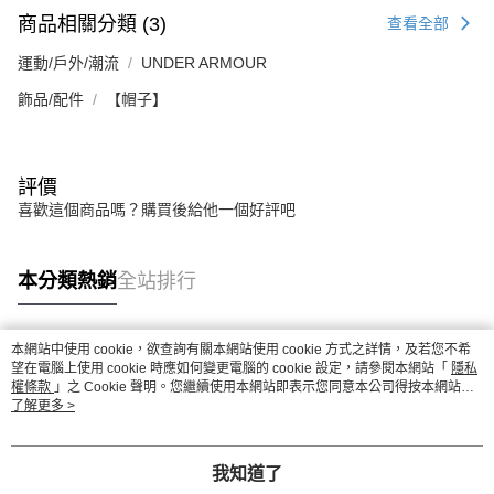
商品相關分類 (3)
查看全部
運動/戶外/潮流
UNDER ARMOUR
飾品/配件
【帽子】
評價
喜歡這個商品嗎？購買後給他一個好評吧
本分類熱銷
全站排行
本網站中使用 cookie，欲查詢有關本網站使用 cookie 方式之詳情，及若您不希
熱門標籤
望在電腦上使用 cookie 時應如何變更電腦的 cookie 設定，請參閱本網站「
隱私
權條款
」之 Cookie 聲明。您繼續使用本網站即表示您同意本公司得按本網站使
用條款之 Cookie 聲明使用 cookie。
了解更多 >
我知道了