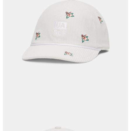
付款後7-11取貨
結帳頁面，進行簡訊認證並確認金額後，即可完成結帳。
帳／街口支付／iPASS MONEY」等通路繳費。
２．訂單成立數日內，您將收到繳費通知簡訊。
每筆NT$70，滿NT$1,000(含以上)免運費
３．收到繳費通知簡訊後14天內，點擊此簡訊中的連結，可透過四大超商／
【注意事項】
ATM／網路銀行／等多元方式進行付款，方視為交易完成。
宅配
1.本服務係由「台灣大哥大股份有限公司」（以下簡稱本公司）所提供，讓
※ 請注意：結帳手續完成當下不需立刻繳費，但若您需要取消訂單，請聯絡
用戶於交易時，得透過本服務購買商品或服務，並由商店將買賣／分期付款
每筆NT$100，滿NT$1,200(含以上)免運費
購買商品的店家。未經商家同意取消之訂單仍視為有效，需透過AFTEE先享
買賣價金債權讓與本公司後，依約使用本公司帳單繳交帳款。
後付繳納相關費用。
2.基於同意付款使用「大哥付你分期」之契約關係目的，商店將以您的個人
京站台北店客服中心(1F星巴克旁) 即日起不提供京站紙袋，取件時
※ 交易是否成功請以「AFTEE先享後付 」之結帳頁面顯示為準，若有關於
資料（包含姓名、電話或地址）提供予台灣大哥大進項蒐集、處理及利用，
是否繳費成功／繳費後需取消欲退款等相關疑問，請聯繫「AFTEE先享後付
請自備購物袋，若需購買紙袋可現場詢問
由本公司與您本人進行分期帳單所需資料之確認、核對及更正。
客戶支援中心」
https://netprotections.freshdesk.com/support/home
3.完整用戶服務條款，請詳閱以下連結：
https://oppay.tw/userRule
免運費
【注意事項】
１．透過由恩沛科技股份有限公司提供之「AFTEE先享後付」服務完成之交
易，需依本服務之必要範圍內提供個人資料，並將交易相關給付款項請求債
權轉讓予恩沛科技股份有限公司。
２．關於個人資料處理事宜，請瀏覽以下網址：
https://aftee.tw/terms/#terms3
３．未成年的使用者請事先徵得法定代理人或監護人之同意方可使用
「AFTEE先享後付」，若未經同意申辦者引起之損失，本公司不負相關責
任。
４．使用「AFTEE先享後付」時，將依據個別帳號之用戶狀況，依本公司即
時審查核予不同之上限額度；若仍有額度不足之情形，本公司將視審查結果
請求用戶進行身份認證。
５．嚴禁一人註冊多個帳號或使用他人資訊註冊。若發現惡意使用之情形，
恩沛科技股份有限公司將有權停止該用戶之使用額度並採取法律行動。