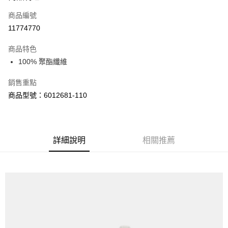
商品編號
街口支付
11774770
悠遊付
商品特色
Google Pay
100% 聚酯纖維
全盈+PAY
銷售重點
大哥付你分期
商品型號：6012681-110
相關說明
【大哥付你分期使用說明】
AFTEE先享後付
1.本服務由台灣大哥大提供，台灣大哥大用戶可立即使用無須另外申請。
2.付款方式選擇「大哥付你分期」，訂單成立後會自動跳轉到大哥付的交易
相關說明
詳細說明
相關推薦
流程，驗證手機門號後，選擇欲分期的期數、繳款截止日，確認付款後即完
【關於「AFTEE先享後付」】
成交易。
ATM付款
AFTEE先享後付是「在收到商品之後才付款」的支付方式。 讓您購物簡單
3.實際核准額度、可分期數及費用金額請依後續交易確認頁面所載為準。
便利好安心！
4.訂單成立30分鐘內，如未前往確認交易或遇審核未通過，訂單將自動取
１．簡單：不需註冊會員、不需綁卡、不需儲值。
運送方式
消。如遇「轉專審核」未通過狀況，表示未達大哥付你分期系統評分，恕無
２．便利：只要手機號碼，簡訊認證，即可結帳。
法說明評估內容。
３．安心：先確認商品／服務後，再付款。
付款後全家取貨
【繳款方式說明】
1.分期款項不併入電信帳單，「大哥付你分期」於每月結算日後寄送繳費提
每筆NT$70，滿NT$1,000(含以上)免運費
【「AFTEE先享後付」結帳流程】
醒簡訊。
１．於結帳方式選擇「AFTEE先享後付」後，將跳轉至「AFTEE先享後付」
2.透過簡訊連結打開帳單後，可選擇「超商條碼／台灣大直營門市／銀行轉