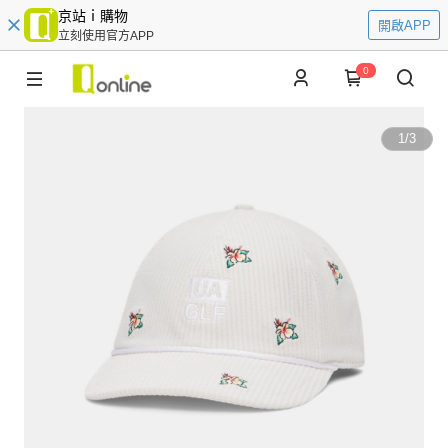
京站ｉ購物
開啟APP
立刻使用官方APP
0
1
/
3