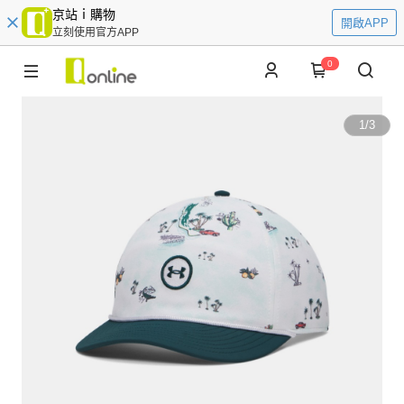
京站ｉ購物
開啟APP
立刻使用官方APP
0
1
/
3