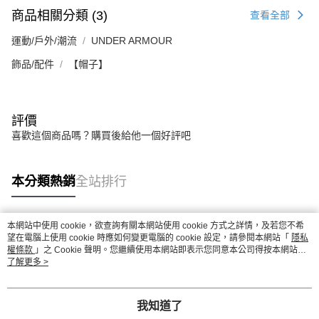
商品相關分類 (3)
查看全部
運動/戶外/潮流
UNDER ARMOUR
飾品/配件
【帽子】
評價
喜歡這個商品嗎？購買後給他一個好評吧
本分類熱銷
全站排行
本網站中使用 cookie，欲查詢有關本網站使用 cookie 方式之詳情，及若您不希
熱門標籤
望在電腦上使用 cookie 時應如何變更電腦的 cookie 設定，請參閱本網站「
隱私
權條款
」之 Cookie 聲明。您繼續使用本網站即表示您同意本公司得按本網站使
用條款之 Cookie 聲明使用 cookie。
了解更多 >
我知道了