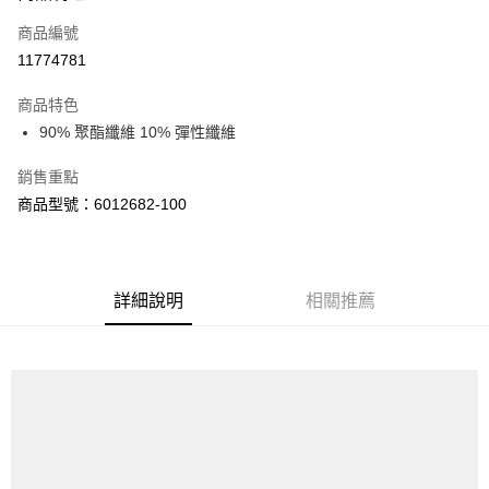
商品編號
街口支付
11774781
悠遊付
商品特色
Google Pay
90% 聚酯纖維 10% 彈性纖維
全盈+PAY
銷售重點
大哥付你分期
商品型號：6012682-100
相關說明
【大哥付你分期使用說明】
AFTEE先享後付
1.本服務由台灣大哥大提供，台灣大哥大用戶可立即使用無須另外申請。
2.付款方式選擇「大哥付你分期」，訂單成立後會自動跳轉到大哥付的交易
相關說明
詳細說明
相關推薦
流程，驗證手機門號後，選擇欲分期的期數、繳款截止日，確認付款後即完
【關於「AFTEE先享後付」】
成交易。
ATM付款
AFTEE先享後付是「在收到商品之後才付款」的支付方式。 讓您購物簡單
3.實際核准額度、可分期數及費用金額請依後續交易確認頁面所載為準。
便利好安心！
4.訂單成立30分鐘內，如未前往確認交易或遇審核未通過，訂單將自動取
１．簡單：不需註冊會員、不需綁卡、不需儲值。
運送方式
消。如遇「轉專審核」未通過狀況，表示未達大哥付你分期系統評分，恕無
２．便利：只要手機號碼，簡訊認證，即可結帳。
法說明評估內容。
３．安心：先確認商品／服務後，再付款。
付款後全家取貨
【繳款方式說明】
1.分期款項不併入電信帳單，「大哥付你分期」於每月結算日後寄送繳費提
每筆NT$70，滿NT$1,000(含以上)免運費
【「AFTEE先享後付」結帳流程】
醒簡訊。
１．於結帳方式選擇「AFTEE先享後付」後，將跳轉至「AFTEE先享後付」
2.透過簡訊連結打開帳單後，可選擇「超商條碼／台灣大直營門市／銀行轉