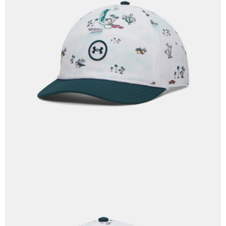
付款後7-11取貨
結帳頁面，進行簡訊認證並確認金額後，即可完成結帳。
帳／街口支付／iPASS MONEY」等通路繳費。
２．訂單成立數日內，您將收到繳費通知簡訊。
每筆NT$70，滿NT$1,000(含以上)免運費
３．收到繳費通知簡訊後14天內，點擊此簡訊中的連結，可透過四大超商／
【注意事項】
ATM／網路銀行／等多元方式進行付款，方視為交易完成。
宅配
1.本服務係由「台灣大哥大股份有限公司」（以下簡稱本公司）所提供，讓
※ 請注意：結帳手續完成當下不需立刻繳費，但若您需要取消訂單，請聯絡
用戶於交易時，得透過本服務購買商品或服務，並由商店將買賣／分期付款
每筆NT$100，滿NT$1,200(含以上)免運費
購買商品的店家。未經商家同意取消之訂單仍視為有效，需透過AFTEE先享
買賣價金債權讓與本公司後，依約使用本公司帳單繳交帳款。
後付繳納相關費用。
2.基於同意付款使用「大哥付你分期」之契約關係目的，商店將以您的個人
京站台北店客服中心(1F星巴克旁) 即日起不提供京站紙袋，取件時
※ 交易是否成功請以「AFTEE先享後付 」之結帳頁面顯示為準，若有關於
資料（包含姓名、電話或地址）提供予台灣大哥大進項蒐集、處理及利用，
是否繳費成功／繳費後需取消欲退款等相關疑問，請聯繫「AFTEE先享後付
請自備購物袋，若需購買紙袋可現場詢問
由本公司與您本人進行分期帳單所需資料之確認、核對及更正。
客戶支援中心」
https://netprotections.freshdesk.com/support/home
3.完整用戶服務條款，請詳閱以下連結：
https://oppay.tw/userRule
免運費
【注意事項】
１．透過由恩沛科技股份有限公司提供之「AFTEE先享後付」服務完成之交
易，需依本服務之必要範圍內提供個人資料，並將交易相關給付款項請求債
權轉讓予恩沛科技股份有限公司。
２．關於個人資料處理事宜，請瀏覽以下網址：
https://aftee.tw/terms/#terms3
３．未成年的使用者請事先徵得法定代理人或監護人之同意方可使用
「AFTEE先享後付」，若未經同意申辦者引起之損失，本公司不負相關責
任。
４．使用「AFTEE先享後付」時，將依據個別帳號之用戶狀況，依本公司即
時審查核予不同之上限額度；若仍有額度不足之情形，本公司將視審查結果
請求用戶進行身份認證。
５．嚴禁一人註冊多個帳號或使用他人資訊註冊。若發現惡意使用之情形，
恩沛科技股份有限公司將有權停止該用戶之使用額度並採取法律行動。