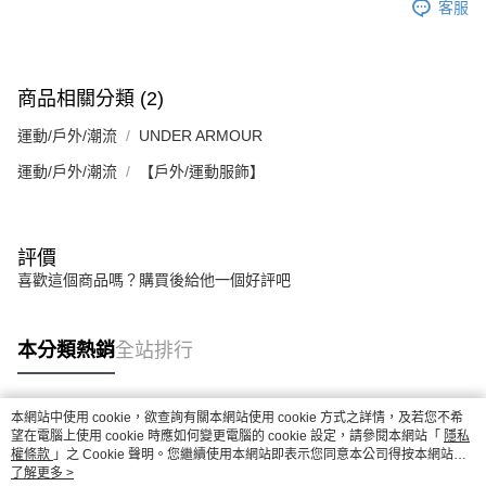
客服
商品相關分類 (2)
運動/戶外/潮流
UNDER ARMOUR
運動/戶外/潮流
【戶外/運動服飾】
評價
喜歡這個商品嗎？購買後給他一個好評吧
本分類熱銷
全站排行
本網站中使用 cookie，欲查詢有關本網站使用 cookie 方式之詳情，及若您不希
熱門標籤
望在電腦上使用 cookie 時應如何變更電腦的 cookie 設定，請參閱本網站「
隱私
權條款
」之 Cookie 聲明。您繼續使用本網站即表示您同意本公司得按本網站使
用條款之 Cookie 聲明使用 cookie。
了解更多 >