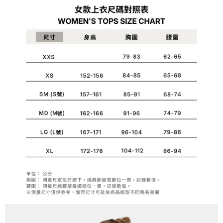
1.分期款項不併入電信帳單，「大哥付你分期」於每月結算日後寄送繳費提
每筆NT$70，滿NT$1,000(含以上)免運費
【「AFTEE先享後付」結帳流程】
醒簡訊。
１．於結帳方式選擇「AFTEE先享後付」後，將跳轉至「AFTEE先享後付」
2.透過簡訊連結打開帳單後，可選擇「超商條碼／台灣大直營門市／銀行轉
付款後7-11取貨
結帳頁面，進行簡訊認證並確認金額後，即可完成結帳。
帳／街口支付／iPASS MONEY」等通路繳費。
２．訂單成立數日內，您將收到繳費通知簡訊。
每筆NT$70，滿NT$1,000(含以上)免運費
３．收到繳費通知簡訊後14天內，點擊此簡訊中的連結，可透過四大超商／
【注意事項】
ATM／網路銀行／等多元方式進行付款，方視為交易完成。
宅配
1.本服務係由「台灣大哥大股份有限公司」（以下簡稱本公司）所提供，讓
※ 請注意：結帳手續完成當下不需立刻繳費，但若您需要取消訂單，請聯絡
用戶於交易時，得透過本服務購買商品或服務，並由商店將買賣／分期付款
每筆NT$100，滿NT$1,200(含以上)免運費
購買商品的店家。未經商家同意取消之訂單仍視為有效，需透過AFTEE先享
買賣價金債權讓與本公司後，依約使用本公司帳單繳交帳款。
後付繳納相關費用。
2.基於同意付款使用「大哥付你分期」之契約關係目的，商店將以您的個人
京站台北店客服中心(1F星巴克旁) 即日起不提供京站紙袋，取件時
※ 交易是否成功請以「AFTEE先享後付 」之結帳頁面顯示為準，若有關於
資料（包含姓名、電話或地址）提供予台灣大哥大進項蒐集、處理及利用，
是否繳費成功／繳費後需取消欲退款等相關疑問，請聯繫「AFTEE先享後付
請自備購物袋，若需購買紙袋可現場詢問
由本公司與您本人進行分期帳單所需資料之確認、核對及更正。
客戶支援中心」
https://netprotections.freshdesk.com/support/home
3.完整用戶服務條款，請詳閱以下連結：
https://oppay.tw/userRule
免運費
【注意事項】
１．透過由恩沛科技股份有限公司提供之「AFTEE先享後付」服務完成之交
易，需依本服務之必要範圍內提供個人資料，並將交易相關給付款項請求債
權轉讓予恩沛科技股份有限公司。
２．關於個人資料處理事宜，請瀏覽以下網址：
https://aftee.tw/terms/#terms3
３．未成年的使用者請事先徵得法定代理人或監護人之同意方可使用
「AFTEE先享後付」，若未經同意申辦者引起之損失，本公司不負相關責
任。
４．使用「AFTEE先享後付」時，將依據個別帳號之用戶狀況，依本公司即
時審查核予不同之上限額度；若仍有額度不足之情形，本公司將視審查結果
請求用戶進行身份認證。