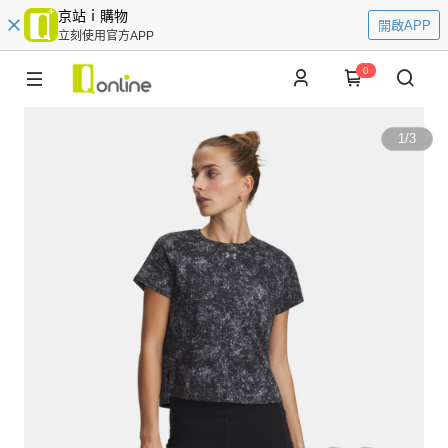
京站ｉ購物
開啟APP
立刻使用官方APP
0
1
/
3