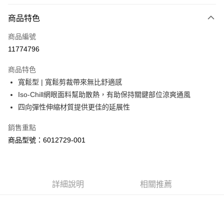
LINE Pay
商品特色
Apple Pay
商品編號
街口支付
11774796
悠遊付
商品特色
Google Pay
寬鬆型 | 寬鬆剪裁帶來無比舒適感
全盈+PAY
Iso-Chill網眼面料幫助散熱，有助保持關鍵部位涼爽通風
四向彈性伸縮材質提供更佳的延展性
大哥付你分期
相關說明
銷售重點
【大哥付你分期使用說明】
商品型號：6012729-001
AFTEE先享後付
1.本服務由台灣大哥大提供，台灣大哥大用戶可立即使用無須另外申請。
2.付款方式選擇「大哥付你分期」，訂單成立後會自動跳轉到大哥付的交易
相關說明
流程，驗證手機門號後，選擇欲分期的期數、繳款截止日，確認付款後即完
【關於「AFTEE先享後付」】
成交易。
ATM付款
AFTEE先享後付是「在收到商品之後才付款」的支付方式。 讓您購物簡單
3.實際核准額度、可分期數及費用金額請依後續交易確認頁面所載為準。
便利好安心！
詳細說明
相關推薦
4.訂單成立30分鐘內，如未前往確認交易或遇審核未通過，訂單將自動取
１．簡單：不需註冊會員、不需綁卡、不需儲值。
運送方式
消。如遇「轉專審核」未通過狀況，表示未達大哥付你分期系統評分，恕無
２．便利：只要手機號碼，簡訊認證，即可結帳。
法說明評估內容。
３．安心：先確認商品／服務後，再付款。
付款後全家取貨
【繳款方式說明】