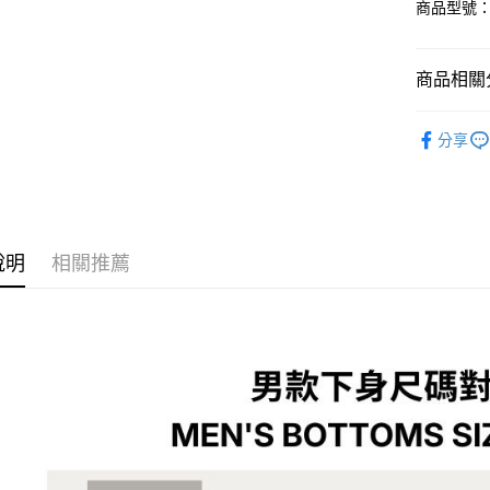
悠遊付
商品型號：6
聯邦商
元大商
Google Pa
玉山商
商品相關分
台新國
全盈+PAY
台灣樂
運動/戶外
大哥付你
分享
相關說明
運動/戶外
【大哥付
AFTEE先
1.本服務
2.付款方
相關說明
流程，驗
【關於「A
ATM付款
完成交易
AFTEE
說明
相關推薦
3.實際核
便利好安
4.訂單成
１．簡單
消。如遇
２．便利
運送方式
無法說明
３．安心
【繳款方
付款後全
1.分期款
【「AFT
醒簡訊。
每筆NT$7
１．於結帳
2.透過簡
付」結帳
帳／街口支
付款後7-1
２．訂單
３．收到繳
每筆NT$7
【注意事
／ATM／
1.本服務