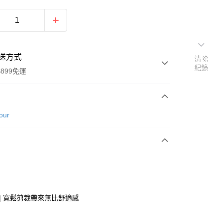
送方式
清除
紀錄
899免運
次付款
our
期付款
0 利率 每期
NT$596
21家銀行
庫商業銀行
第一商業銀行
業銀行
彰化商業銀行
業儲蓄銀行
台北富邦商業銀行
華商業銀行
兆豐國際商業銀行
 | 寬鬆剪裁帶來無比舒適感
小企業銀行
台中商業銀行
台灣）商業銀行
華泰商業銀行