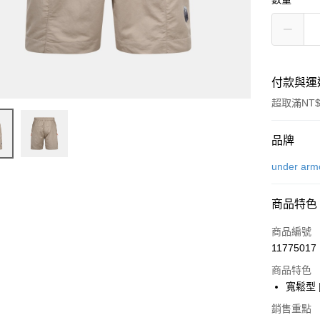
付款與運
超取滿NT$
付款方式
品牌
信用卡一
under arm
信用卡分
商品特色
6 期 
商品編號
合作金
LINE Pay
11775017
華南商
Apple Pay
上海商
商品特色
國泰世
寬鬆型
街口支付
臺灣中
銷售重點
匯豐（