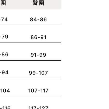
：結帳手續完成當下不需立刻繳費，但若您需要取消訂單，請聯
易時，得透過本服務購買商品或服務，並由商店將買賣／分期付
的店家。未經商家同意取消之訂單仍視為有效，需透過AFTEE
金債權讓與本公司後，依約使用本公司帳單繳交帳款。
繳納相關費用。
00，滿NT$1,000(含以上)免運費
意付款使用「大哥付你分期」之契約關係目的，商店將以您的個人
否成功請以「AFTEE先享後付 」之結帳頁面顯示為準，若有關於
含姓名、電話或地址）提供予台灣大哥大進項蒐集、處理及利
功／繳費後需取消欲退款等相關疑問，請聯繫「AFTEE先享後
客服中心(1F星巴克旁) 即日起不提供京站紙袋，取件時
公司與您本人進行分期帳單所需資料之確認、核對及更正。
援中心」
https://netprotections.freshdesk.com/support/home
物袋，若需購買紙袋可現場詢問
戶服務條款，請詳閱以下連結：
https://oppay.tw/userRule
項】
恩沛科技股份有限公司提供之「AFTEE先享後付」服務完成之
依本服務之必要範圍內提供個人資料，並將交易相關給付款項請
讓予恩沛科技股份有限公司。
個人資料處理事宜，請瀏覽以下網址：
ee.tw/terms/#terms3
年的使用者請事先徵得法定代理人或監護人之同意方可使用
E先享後付」，若未經同意申辦者引起之損失，本公司不負相關責
AFTEE先享後付」時，將依據個別帳號之用戶狀況，依本公司
核予不同之上限額度；若仍有額度不足之情形，本公司將視審查
用戶進行身份認證。
一人註冊多個帳號或使用他人資訊註冊。若發現惡意使用之情
科技股份有限公司將有權停止該用戶之使用額度並採取法律行