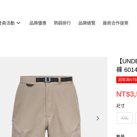
會員活動
品牌優惠
熱銷排行
品牌總覽
廠商合作提案
【UNDE
褲 6014
超取滿NT$
NT$3,
尺寸
XXL
數量