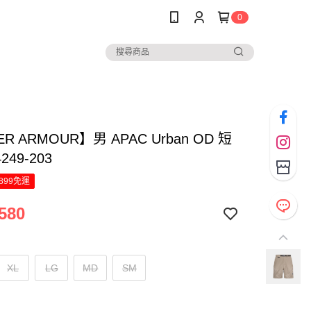
0
R ARMOUR】男 APAC Urban OD 短
249-203
899免運
580
XL
LG
MD
SM