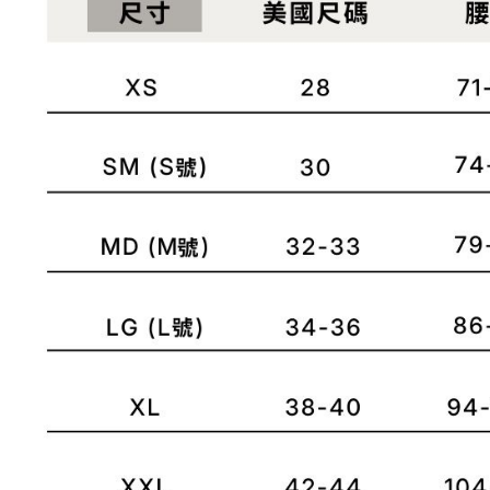
※ 請注意
宅配
用戶於交
絡購買商品
款買賣價
先享後付
每筆NT$1
2.基於同
※ 交易是
資料（包
是否繳費成
京站台北店
用，由本
付客戶支
請自備購
3.完整用
免運費
【注意事
１．透過由
交易，需
求債權轉
２．關於
https://aft
３．未成
「AFTE
任。
４．使用「
即時審查
結果請求
５．嚴禁
形，恩沛
動。