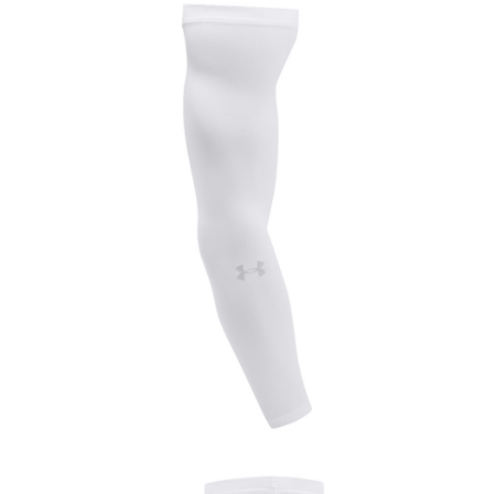
1.分期款項不併入電信帳單，「大哥付你分期」於每月結算日後寄送繳費提
每筆NT$70，滿NT$899(含以上)免運費
【「AFTEE先享後付」結帳流程】
醒簡訊。
１．於結帳方式選擇「AFTEE先享後付」後，將跳轉至「AFTEE先享後付」
2.透過簡訊連結打開帳單後，可選擇「超商條碼／台灣大直營門市／銀行轉
付款後7-11取貨
結帳頁面，進行簡訊認證並確認金額後，即可完成結帳。
帳／街口支付／iPASS MONEY」等通路繳費。
２．訂單成立數日內，您將收到繳費通知簡訊。
每筆NT$70，滿NT$899(含以上)免運費
３．收到繳費通知簡訊後14天內，點擊此簡訊中的連結，可透過四大超商／
【注意事項】
ATM／網路銀行／等多元方式進行付款，方視為交易完成。
宅配
1.本服務係由「台灣大哥大股份有限公司」（以下簡稱本公司）所提供，讓
※ 請注意：結帳手續完成當下不需立刻繳費，但若您需要取消訂單，請聯絡
用戶於交易時，得透過本服務購買商品或服務，並由商店將買賣／分期付款
每筆NT$100，滿NT$1,000(含以上)免運費
購買商品的店家。未經商家同意取消之訂單仍視為有效，需透過AFTEE先享
買賣價金債權讓與本公司後，依約使用本公司帳單繳交帳款。
後付繳納相關費用。
2.基於同意付款使用「大哥付你分期」之契約關係目的，商店將以您的個人
京站台北店客服中心(1F星巴克旁) 即日起不提供京站紙袋，取件時
※ 交易是否成功請以「AFTEE先享後付 」之結帳頁面顯示為準，若有關於
資料（包含姓名、電話或地址）提供予台灣大哥大進項蒐集、處理及利用，
是否繳費成功／繳費後需取消欲退款等相關疑問，請聯繫「AFTEE先享後付
請自備購物袋，若需購買紙袋可現場詢問
由本公司與您本人進行分期帳單所需資料之確認、核對及更正。
客戶支援中心」
https://netprotections.freshdesk.com/support/home
3.完整用戶服務條款，請詳閱以下連結：
https://oppay.tw/userRule
免運費
【注意事項】
１．透過由恩沛科技股份有限公司提供之「AFTEE先享後付」服務完成之交
易，需依本服務之必要範圍內提供個人資料，並將交易相關給付款項請求債
權轉讓予恩沛科技股份有限公司。
２．關於個人資料處理事宜，請瀏覽以下網址：
https://aftee.tw/terms/#terms3
３．未成年的使用者請事先徵得法定代理人或監護人之同意方可使用
「AFTEE先享後付」，若未經同意申辦者引起之損失，本公司不負相關責
任。
４．使用「AFTEE先享後付」時，將依據個別帳號之用戶狀況，依本公司即
時審查核予不同之上限額度；若仍有額度不足之情形，本公司將視審查結果
請求用戶進行身份認證。