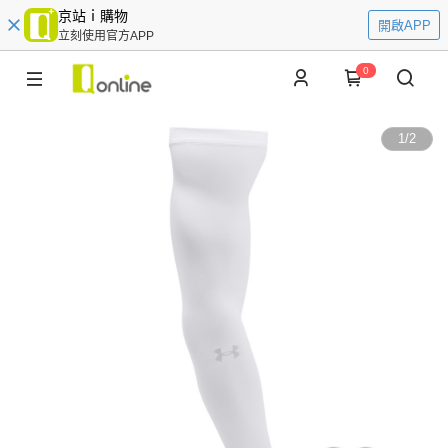
京站ｉ購物
開啟APP
立刻使用官方APP
0
1
/
2