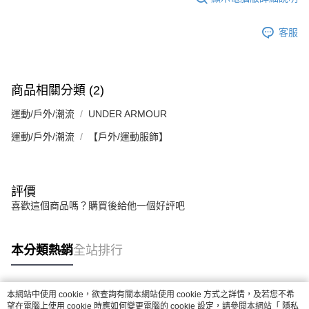
客服
商品相關分類 (2)
運動/戶外/潮流
UNDER ARMOUR
運動/戶外/潮流
【戶外/運動服飾】
評價
喜歡這個商品嗎？購買後給他一個好評吧
本分類熱銷
全站排行
本網站中使用 cookie，欲查詢有關本網站使用 cookie 方式之詳情，及若您不希
熱門標籤
望在電腦上使用 cookie 時應如何變更電腦的 cookie 設定，請參閱本網站「
隱私