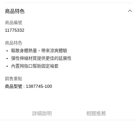
LINE Pay
商品特色
Apple Pay
商品編號
街口支付
11775332
悠遊付
商品特色
Google Pay
驅散身體熱量，帶來涼爽體驗
全盈+PAY
彈性伸縮材質提供更佳的延展性
內置拇指口幫助固定袖套
大哥付你分期
相關說明
銷售重點
【大哥付你分期使用說明】
商品型號 : 1387745-100
AFTEE先享後付
1.本服務由台灣大哥大提供，台灣大哥大用戶可立即使用無須另外申請。
2.付款方式選擇「大哥付你分期」，訂單成立後會自動跳轉到大哥付的交易
相關說明
流程，驗證手機門號後，選擇欲分期的期數、繳款截止日，確認付款後即完
【關於「AFTEE先享後付」】
成交易。
ATM付款
AFTEE先享後付是「在收到商品之後才付款」的支付方式。 讓您購物簡單
3.實際核准額度、可分期數及費用金額請依後續交易確認頁面所載為準。
便利好安心！
詳細說明
相關推薦
4.訂單成立30分鐘內，如未前往確認交易或遇審核未通過，訂單將自動取
１．簡單：不需註冊會員、不需綁卡、不需儲值。
運送方式
消。如遇「轉專審核」未通過狀況，表示未達大哥付你分期系統評分，恕無
２．便利：只要手機號碼，簡訊認證，即可結帳。
法說明評估內容。
３．安心：先確認商品／服務後，再付款。
付款後全家取貨
【繳款方式說明】