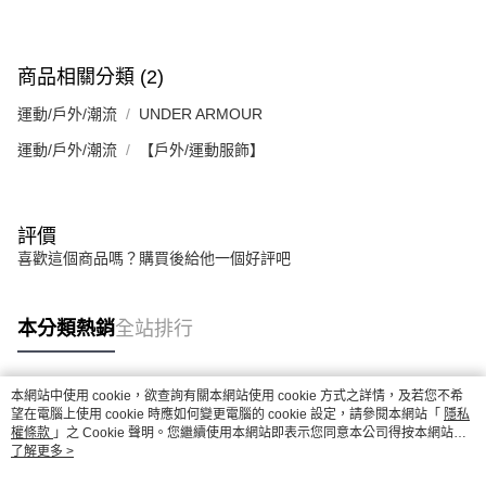
商品相關分類 (2)
運動/戶外/潮流
UNDER ARMOUR
運動/戶外/潮流
【戶外/運動服飾】
評價
喜歡這個商品嗎？購買後給他一個好評吧
本分類熱銷
全站排行
本網站中使用 cookie，欲查詢有關本網站使用 cookie 方式之詳情，及若您不希
熱門標籤
望在電腦上使用 cookie 時應如何變更電腦的 cookie 設定，請參閱本網站「
隱私
權條款
」之 Cookie 聲明。您繼續使用本網站即表示您同意本公司得按本網站使
用條款之 Cookie 聲明使用 cookie。
了解更多 >