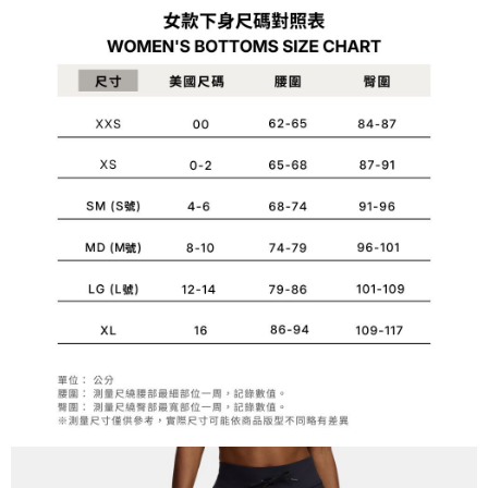
1.分期款項不併入電信帳單，「大哥付你分期」於每月結算日後寄送繳費提
每筆NT$70，滿NT$1,000(含以上)免運費
【「AFTEE先享後付」結帳流程】
醒簡訊。
１．於結帳方式選擇「AFTEE先享後付」後，將跳轉至「AFTEE先享後付」
2.透過簡訊連結打開帳單後，可選擇「超商條碼／台灣大直營門市／銀行轉
付款後7-11取貨
結帳頁面，進行簡訊認證並確認金額後，即可完成結帳。
帳／街口支付／iPASS MONEY」等通路繳費。
２．訂單成立數日內，您將收到繳費通知簡訊。
每筆NT$70，滿NT$1,000(含以上)免運費
３．收到繳費通知簡訊後14天內，點擊此簡訊中的連結，可透過四大超商／
【注意事項】
ATM／網路銀行／等多元方式進行付款，方視為交易完成。
宅配
1.本服務係由「台灣大哥大股份有限公司」（以下簡稱本公司）所提供，讓
※ 請注意：結帳手續完成當下不需立刻繳費，但若您需要取消訂單，請聯絡
用戶於交易時，得透過本服務購買商品或服務，並由商店將買賣／分期付款
每筆NT$100，滿NT$1,200(含以上)免運費
購買商品的店家。未經商家同意取消之訂單仍視為有效，需透過AFTEE先享
買賣價金債權讓與本公司後，依約使用本公司帳單繳交帳款。
後付繳納相關費用。
2.基於同意付款使用「大哥付你分期」之契約關係目的，商店將以您的個人
京站台北店客服中心(1F星巴克旁) 即日起不提供京站紙袋，取件時
※ 交易是否成功請以「AFTEE先享後付 」之結帳頁面顯示為準，若有關於
資料（包含姓名、電話或地址）提供予台灣大哥大進項蒐集、處理及利用，
是否繳費成功／繳費後需取消欲退款等相關疑問，請聯繫「AFTEE先享後付
請自備購物袋，若需購買紙袋可現場詢問
由本公司與您本人進行分期帳單所需資料之確認、核對及更正。
客戶支援中心」
https://netprotections.freshdesk.com/support/home
3.完整用戶服務條款，請詳閱以下連結：
https://oppay.tw/userRule
免運費
【注意事項】
１．透過由恩沛科技股份有限公司提供之「AFTEE先享後付」服務完成之交
易，需依本服務之必要範圍內提供個人資料，並將交易相關給付款項請求債
權轉讓予恩沛科技股份有限公司。
２．關於個人資料處理事宜，請瀏覽以下網址：
https://aftee.tw/terms/#terms3
３．未成年的使用者請事先徵得法定代理人或監護人之同意方可使用
「AFTEE先享後付」，若未經同意申辦者引起之損失，本公司不負相關責
任。
４．使用「AFTEE先享後付」時，將依據個別帳號之用戶狀況，依本公司即
時審查核予不同之上限額度；若仍有額度不足之情形，本公司將視審查結果
請求用戶進行身份認證。