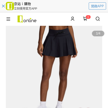
京站ｉ購物
開啟APP
立刻使用官方APP
0
1
/
4