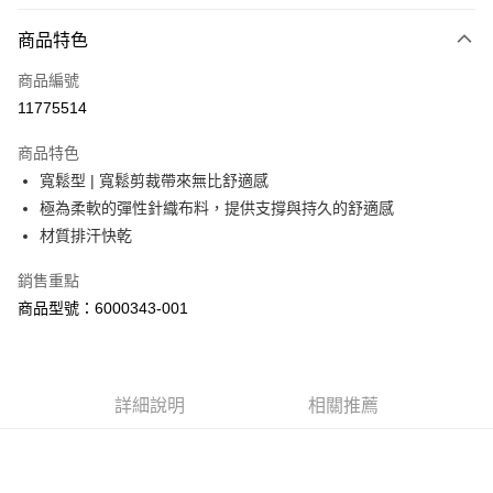
LINE Pay
商品特色
Apple Pay
商品編號
街口支付
11775514
悠遊付
商品特色
Google Pay
寬鬆型 | 寬鬆剪裁帶來無比舒適感
全盈+PAY
極為柔軟的彈性針織布料，提供支撐與持久的舒適感
材質排汗快乾
大哥付你分期
相關說明
銷售重點
【大哥付你分期使用說明】
商品型號：6000343-001
AFTEE先享後付
1.本服務由台灣大哥大提供，台灣大哥大用戶可立即使用無須另外申請。
2.付款方式選擇「大哥付你分期」，訂單成立後會自動跳轉到大哥付的交易
相關說明
流程，驗證手機門號後，選擇欲分期的期數、繳款截止日，確認付款後即完
【關於「AFTEE先享後付」】
成交易。
ATM付款
AFTEE先享後付是「在收到商品之後才付款」的支付方式。 讓您購物簡單
3.實際核准額度、可分期數及費用金額請依後續交易確認頁面所載為準。
便利好安心！
詳細說明
相關推薦
4.訂單成立30分鐘內，如未前往確認交易或遇審核未通過，訂單將自動取
１．簡單：不需註冊會員、不需綁卡、不需儲值。
運送方式
消。如遇「轉專審核」未通過狀況，表示未達大哥付你分期系統評分，恕無
２．便利：只要手機號碼，簡訊認證，即可結帳。
法說明評估內容。
３．安心：先確認商品／服務後，再付款。
付款後全家取貨
【繳款方式說明】