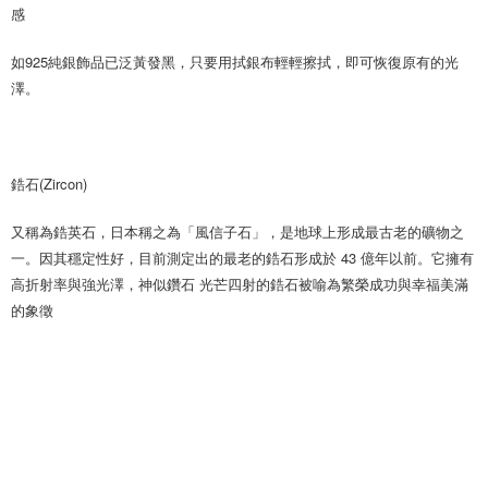
感
如925純銀飾品已泛黃發黑，只要用拭銀布輕輕擦拭，即可恢復原有的光
澤。
鋯石(Zircon)
又稱為鋯英石，日本稱之為「風信子石」，是地球上形成最古老的礦物之
一。因其穩定性好，目前測定出的最老的鋯石形成於 43 億年以前。它擁有
高折射率與強光澤，神似鑽石 光芒四射的鋯石被喻為繁榮成功與幸福美滿
的象徵