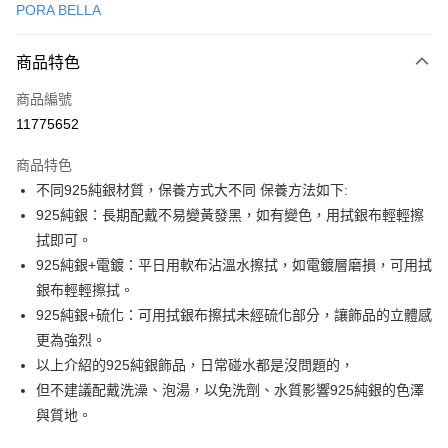
PORA BELLA
LINE Pay
商品特色
Apple Pay
商品編號
街口支付
11775652
悠遊付
商品特色
Google Pay
不同925純銀材質，保養方式大不同 保養方法如下:
全盈+PAY
925純銀：長期配戴不易變黃發黑，如有變色，用拭銀布輕輕擦
拭即可。
大哥付你分期
925純銀+電鍍：平日用軟布沾溫水擦拭，如電鍍層磨損，可用拭
相關說明
銀布輕輕擦拭。
【大哥付你分期使用說明】
AFTEE先享後付
1.本服務由台灣大哥大提供，台灣大哥大用戶可立即使用無須另外申請。
925純銀+硫化：可用拭銀布擦拭未經硫化部分，讓飾品的立體感
2.付款方式選擇「大哥付你分期」，訂單成立後會自動跳轉到大哥付的交易
相關說明
更為強烈。
流程，驗證手機門號後，選擇欲分期的期數、繳款截止日，確認付款後即完
【關於「AFTEE先享後付」】
以上介紹的925純銀飾品，日常碰水都是沒問題的，
成交易。
ATM付款
AFTEE先享後付是「在收到商品之後才付款」的支付方式。 讓您購物簡單
3.實際核准額度、可分期數及費用金額請依後續交易確認頁面所載為準。
但不建議配戴洗澡、泡湯，以免洗劑、水質影響925純銀的色澤
便利好安心！
4.訂單成立30分鐘內，如未前往確認交易或遇審核未通過，訂單將自動取
１．簡單：不需註冊會員、不需綁卡、不需儲值。
與質地。
運送方式
消。如遇「轉專審核」未通過狀況，表示未達大哥付你分期系統評分，恕無
２．便利：只要手機號碼，簡訊認證，即可結帳。
法說明評估內容。
３．安心：先確認商品／服務後，再付款。