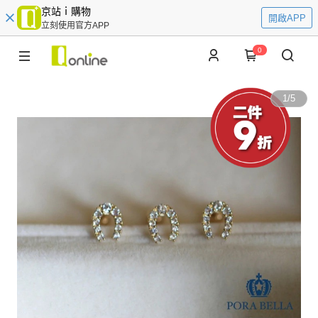
京站ｉ購物
開啟APP
立刻使用官方APP
0
1
/
5