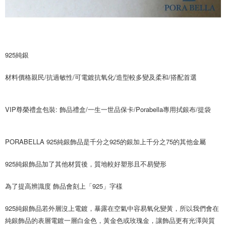
時審查核予不同之上限額度；若仍有額度不足之情形，本公司將視審查結果
請求用戶進行身份認證。
５．嚴禁一人註冊多個帳號或使用他人資訊註冊。若發現惡意使用之情形，
恩沛科技股份有限公司將有權停止該用戶之使用額度並採取法律行動。
925純銀
材料價格親民/抗過敏性/可電鍍抗氧化/造型較多變及柔和/搭配首選
VIP尊榮禮盒包裝: 飾品禮盒/一生一世品保卡/Porabella專用拭銀布/提袋
PORABELLA 925純銀飾品是千分之925的銀加上千分之75的其他金屬 
925純銀飾品加了其他材質後，質地較好塑形且不易變形
為了提高辨識度 飾品會刻上「925」字樣
925純銀飾品若外層沒上電鍍，暴露在空氣中容易氧化變黃，所以我們會在
純銀飾品的表層電鍍一層白金色，黃金色或玫瑰金，讓飾品更有光澤與質