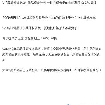
VIP尊榮禮盒包裝: 飾品禮盒/一生一世品保卡/Porabell專用拭銀布/提袋
PORABELLA 925純銀飾品是千分之925的銀加上千分之75的其他金屬 
925純銀飾品加了其他材質後，質地較好塑形且不易變形
為了提高辨識度 飾品會刻上「925」字樣
925純銀飾品若外層沒上電鍍，暴露在空氣中容易氧化變黃，所以我們會在
純銀飾品的表層電鍍一層白金色，黃金色或玫瑰金，讓飾品更有光澤與質
感
如925純銀飾品已泛黃發黑，只要用拭銀布輕輕擦拭，即可恢復原有的光澤