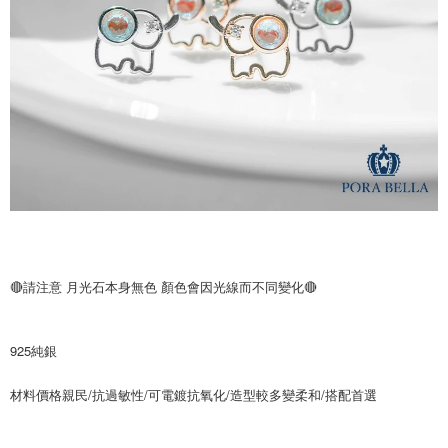
時審查核予不同之上限額度；若仍有額度不足之情形，本公司將視審查結果
請求用戶進行身份認證。
５．嚴禁一人註冊多個帳號或使用他人資訊註冊。若發現惡意使用之情形，
恩沛科技股份有限公司將有權停止該用戶之使用額度並採取法律行動。
🔴請注意 月光石本身無色 顏色會因光線而不同變化🔴
925純銀
材料價格親民/抗過敏性/可電鍍抗氧化/造型較多變柔和/搭配首選