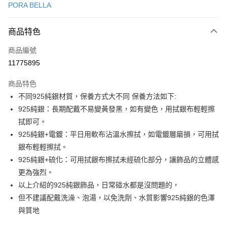
PORA BELLA
LINE Pay
商品特色
Apple Pay
商品編號
街口支付
11775895
悠遊付
商品特色
Google Pay
不同925純銀材質，保養方式大不同 保養方法如下:
全盈+PAY
925純銀：長期配戴不易變黃發黑，如有變色，用拭銀布輕輕擦
拭即可。
大哥付你分期
925純銀+電鍍：平日用軟布沾溫水擦拭，如電鍍層磨損，可用拭
相關說明
銀布輕輕擦拭。
【大哥付你分期使用說明】
AFTEE先享後付
1.本服務由台灣大哥大提供，台灣大哥大用戶可立即使用無須另外申請。
925純銀+硫化：可用拭銀布擦拭未經硫化部分，讓飾品的立體感
2.付款方式選擇「大哥付你分期」，訂單成立後會自動跳轉到大哥付的交易
相關說明
更為強烈。
流程，驗證手機門號後，選擇欲分期的期數、繳款截止日，確認付款後即完
【關於「AFTEE先享後付」】
以上介紹的925純銀飾品，日常碰水都是沒問題的，
成交易。
ATM付款
AFTEE先享後付是「在收到商品之後才付款」的支付方式。 讓您購物簡單
3.實際核准額度、可分期數及費用金額請依後續交易確認頁面所載為準。
但不建議配戴洗澡、泡湯，以免洗劑、水質影響925純銀的色澤
便利好安心！
4.訂單成立30分鐘內，如未前往確認交易或遇審核未通過，訂單將自動取
１．簡單：不需註冊會員、不需綁卡、不需儲值。
與質地
運送方式
消。如遇「轉專審核」未通過狀況，表示未達大哥付你分期系統評分，恕無
２．便利：只要手機號碼，簡訊認證，即可結帳。
法說明評估內容。
３．安心：先確認商品／服務後，再付款。