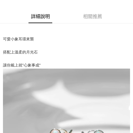
付款後全家取貨
【繳款方式說明】
1.分期款項不併入電信帳單，「大哥付你分期」於每月結算日後寄送繳費提
每筆NT$70，滿NT$899(含以上)免運費
【「AFTEE先享後付」結帳流程】
醒簡訊。
１．於結帳方式選擇「AFTEE先享後付」後，將跳轉至「AFTEE先享後付」
詳細說明
相關推薦
2.透過簡訊連結打開帳單後，可選擇「超商條碼／台灣大直營門市／銀行轉
付款後7-11取貨
結帳頁面，進行簡訊認證並確認金額後，即可完成結帳。
帳／街口支付／iPASS MONEY」等通路繳費。
２．訂單成立數日內，您將收到繳費通知簡訊。
每筆NT$70，滿NT$899(含以上)免運費
３．收到繳費通知簡訊後14天內，點擊此簡訊中的連結，可透過四大超商／
【注意事項】
ATM／網路銀行／等多元方式進行付款，方視為交易完成。
可愛小象耳環來襲
宅配
1.本服務係由「台灣大哥大股份有限公司」（以下簡稱本公司）所提供，讓
※ 請注意：結帳手續完成當下不需立刻繳費，但若您需要取消訂單，請聯絡
用戶於交易時，得透過本服務購買商品或服務，並由商店將買賣／分期付款
每筆NT$100，滿NT$1,000(含以上)免運費
購買商品的店家。未經商家同意取消之訂單仍視為有效，需透過AFTEE先享
買賣價金債權讓與本公司後，依約使用本公司帳單繳交帳款。
搭配上溫柔的月光石
後付繳納相關費用。
2.基於同意付款使用「大哥付你分期」之契約關係目的，商店將以您的個人
免運優惠
※ 交易是否成功請以「AFTEE先享後付 」之結帳頁面顯示為準，若有關於
資料（包含姓名、電話或地址）提供予台灣大哥大進項蒐集、處理及利用，
是否繳費成功／繳費後需取消欲退款等相關疑問，請聯繫「AFTEE先享後付
讓你戴上就"心象事成"
免運費
由本公司與您本人進行分期帳單所需資料之確認、核對及更正。
客戶支援中心」
https://netprotections.freshdesk.com/support/home
3.完整用戶服務條款，請詳閱以下連結：
https://oppay.tw/userRule
京站台北店客服中心(1F星巴克旁) 即日起不提供京站紙袋，取件時
【注意事項】
請自備購物袋，若需購買紙袋可現場詢問
１．透過由恩沛科技股份有限公司提供之「AFTEE先享後付」服務完成之交
易，需依本服務之必要範圍內提供個人資料，並將交易相關給付款項請求債
免運費
權轉讓予恩沛科技股份有限公司。
２．關於個人資料處理事宜，請瀏覽以下網址：
https://aftee.tw/terms/#terms3
３．未成年的使用者請事先徵得法定代理人或監護人之同意方可使用
「AFTEE先享後付」，若未經同意申辦者引起之損失，本公司不負相關責
任。
４．使用「AFTEE先享後付」時，將依據個別帳號之用戶狀況，依本公司即