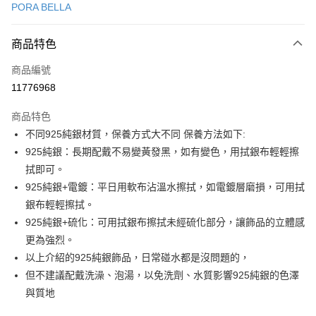
PORA BELLA
LINE Pay
商品特色
Apple Pay
商品編號
街口支付
11776968
悠遊付
商品特色
Google Pay
不同925純銀材質，保養方式大不同 保養方法如下:
全盈+PAY
925純銀：長期配戴不易變黃發黑，如有變色，用拭銀布輕輕擦
拭即可。
大哥付你分期
925純銀+電鍍：平日用軟布沾溫水擦拭，如電鍍層磨損，可用拭
相關說明
銀布輕輕擦拭。
【大哥付你分期使用說明】
AFTEE先享後付
1.本服務由台灣大哥大提供，台灣大哥大用戶可立即使用無須另外申請。
925純銀+硫化：可用拭銀布擦拭未經硫化部分，讓飾品的立體感
2.付款方式選擇「大哥付你分期」，訂單成立後會自動跳轉到大哥付的交易
相關說明
更為強烈。
流程，驗證手機門號後，選擇欲分期的期數、繳款截止日，確認付款後即完
【關於「AFTEE先享後付」】
以上介紹的925純銀飾品，日常碰水都是沒問題的，
成交易。
ATM付款
AFTEE先享後付是「在收到商品之後才付款」的支付方式。 讓您購物簡單
3.實際核准額度、可分期數及費用金額請依後續交易確認頁面所載為準。
但不建議配戴洗澡、泡湯，以免洗劑、水質影響925純銀的色澤
便利好安心！
4.訂單成立30分鐘內，如未前往確認交易或遇審核未通過，訂單將自動取
１．簡單：不需註冊會員、不需綁卡、不需儲值。
與質地
運送方式
消。如遇「轉專審核」未通過狀況，表示未達大哥付你分期系統評分，恕無
２．便利：只要手機號碼，簡訊認證，即可結帳。
法說明評估內容。
３．安心：先確認商品／服務後，再付款。