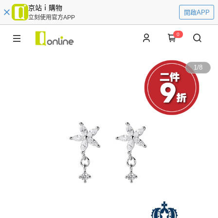
京站ｉ購物
開啟APP
立刻使用官方APP
0
1
/
8