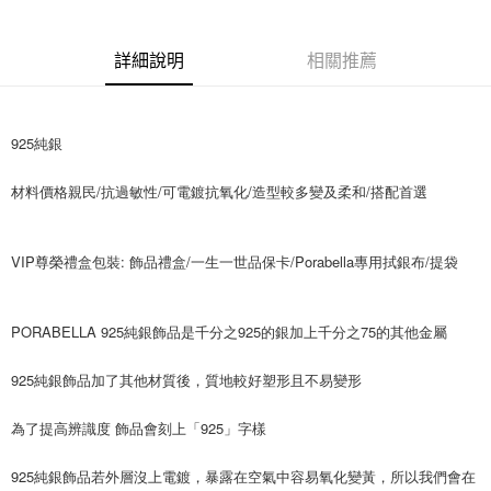
付款後全家取貨
【繳款方式說明】
1.分期款項不併入電信帳單，「大哥付你分期」於每月結算日後寄送繳費提
每筆NT$70，滿NT$1,000(含以上)免運費
【「AFTEE先享後付」結帳流程】
醒簡訊。
１．於結帳方式選擇「AFTEE先享後付」後，將跳轉至「AFTEE先享後付」
詳細說明
相關推薦
2.透過簡訊連結打開帳單後，可選擇「超商條碼／台灣大直營門市／銀行轉
付款後7-11取貨
結帳頁面，進行簡訊認證並確認金額後，即可完成結帳。
帳／街口支付／iPASS MONEY」等通路繳費。
２．訂單成立數日內，您將收到繳費通知簡訊。
每筆NT$70，滿NT$1,000(含以上)免運費
３．收到繳費通知簡訊後14天內，點擊此簡訊中的連結，可透過四大超商／
【注意事項】
ATM／網路銀行／等多元方式進行付款，方視為交易完成。
925純銀
宅配
1.本服務係由「台灣大哥大股份有限公司」（以下簡稱本公司）所提供，讓
※ 請注意：結帳手續完成當下不需立刻繳費，但若您需要取消訂單，請聯絡
用戶於交易時，得透過本服務購買商品或服務，並由商店將買賣／分期付款
每筆NT$100，滿NT$1,200(含以上)免運費
購買商品的店家。未經商家同意取消之訂單仍視為有效，需透過AFTEE先享
買賣價金債權讓與本公司後，依約使用本公司帳單繳交帳款。
材料價格親民/抗過敏性/可電鍍抗氧化/造型較多變及柔和/搭配首選
後付繳納相關費用。
2.基於同意付款使用「大哥付你分期」之契約關係目的，商店將以您的個人
免運優惠
※ 交易是否成功請以「AFTEE先享後付 」之結帳頁面顯示為準，若有關於
資料（包含姓名、電話或地址）提供予台灣大哥大進項蒐集、處理及利用，
是否繳費成功／繳費後需取消欲退款等相關疑問，請聯繫「AFTEE先享後付
免運費
由本公司與您本人進行分期帳單所需資料之確認、核對及更正。
客戶支援中心」
https://netprotections.freshdesk.com/support/home
VIP尊榮禮盒包裝: 飾品禮盒/一生一世品保卡/Porabella專用拭銀布/提袋
3.完整用戶服務條款，請詳閱以下連結：
https://oppay.tw/userRule
京站台北店客服中心(1F星巴克旁) 即日起不提供京站紙袋，取件時
【注意事項】
請自備購物袋，若需購買紙袋可現場詢問
１．透過由恩沛科技股份有限公司提供之「AFTEE先享後付」服務完成之交
PORABELLA 925純銀飾品是千分之925的銀加上千分之75的其他金屬 
易，需依本服務之必要範圍內提供個人資料，並將交易相關給付款項請求債
免運費
權轉讓予恩沛科技股份有限公司。
２．關於個人資料處理事宜，請瀏覽以下網址：
925純銀飾品加了其他材質後，質地較好塑形且不易變形
https://aftee.tw/terms/#terms3
３．未成年的使用者請事先徵得法定代理人或監護人之同意方可使用
為了提高辨識度 飾品會刻上「925」字樣
「AFTEE先享後付」，若未經同意申辦者引起之損失，本公司不負相關責
任。
４．使用「AFTEE先享後付」時，將依據個別帳號之用戶狀況，依本公司即
925純銀飾品若外層沒上電鍍，暴露在空氣中容易氧化變黃，所以我們會在