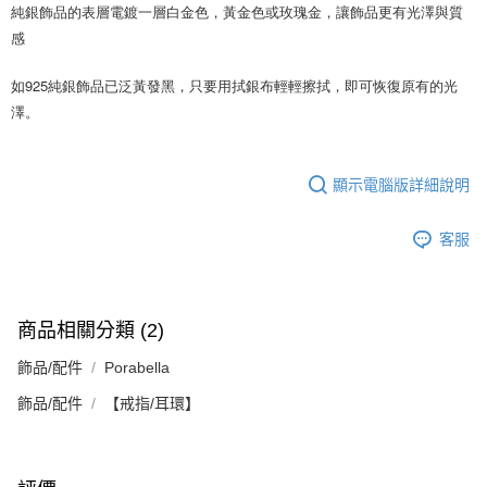
時審查核予不同之上限額度；若仍有額度不足之情形，本公司將視審查結果
純銀飾品的表層電鍍一層白金色，黃金色或玫瑰金，讓飾品更有光澤與質
請求用戶進行身份認證。
感
５．嚴禁一人註冊多個帳號或使用他人資訊註冊。若發現惡意使用之情形，
恩沛科技股份有限公司將有權停止該用戶之使用額度並採取法律行動。
如925純銀飾品已泛黃發黑，只要用拭銀布輕輕擦拭，即可恢復原有的光
澤。
顯示電腦版詳細說明
客服
商品相關分類 (2)
飾品/配件
Porabella
飾品/配件
【戒指/耳環】