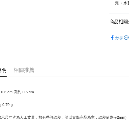
大哥付你
劑、水
相關說明
【大哥付
AFTEE先
1.本服務
商品相關分
2.付款方
相關說明
流程，驗
【關於「A
飾品/配件
ATM付款
完成交易
AFTEE
分享
3.實際核
便利好安
飾品/配件
4.訂單成
１．簡單
消。如遇
２．便利
運送方式
無法說明
３．安心
【繳款方
付款後全
1.分期款
【「AFT
說明
相關推薦
醒簡訊。
每筆NT$7
１．於結帳
2.透過簡
付」結帳
帳／街口支
付款後7-1
２．訂單
３．收到繳
每筆NT$7
【注意事
0.6 cm 高約 0.5 cm
／ATM／
1.本服務
※ 請注意
宅配
用戶於交
絡購買商品
 0.79 g
款買賣價
先享後付
每筆NT$1
2.基於同
※ 交易是
資料（包
標示尺寸皆為人工丈量，故有些許誤差，請以實際商品為主，誤差值為-+2mm)
是否繳費成
免運優惠
用，由本
付客戶支
免運費
3.完整用