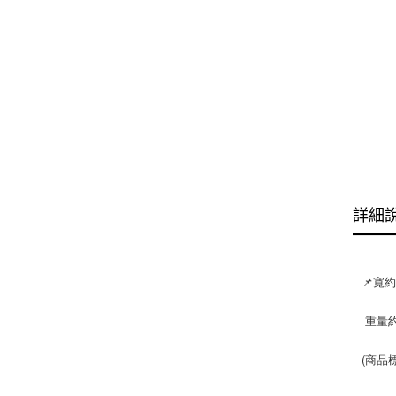
詳細
📌寬約 
 重量約
(商品