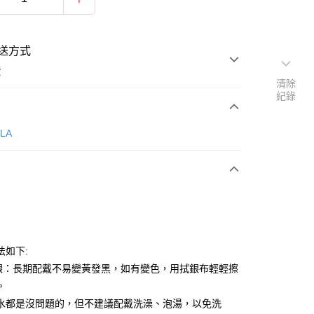
送方式
費
清除
紀錄
次付款
LLA
法如下:
y
足銀：長期配戴不易變黃發黑，如有變色，用拭銀布輕輕擦
。
水都是沒問題的，但不建議配戴洗澡、泡湯，以免洗