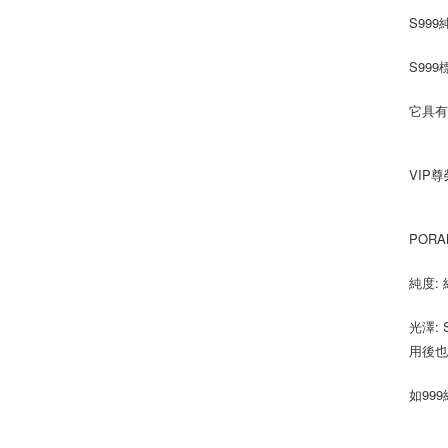
S999
S99
它具有
VIP
PORA
純度:
光澤:
用後
如99