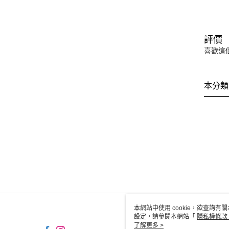
評價
喜歡這
本分類
本網站中使用 cookie，欲查詢有關
設定，請參閱本網站「
隱私權條款
使用 cookie。
了解更多 >