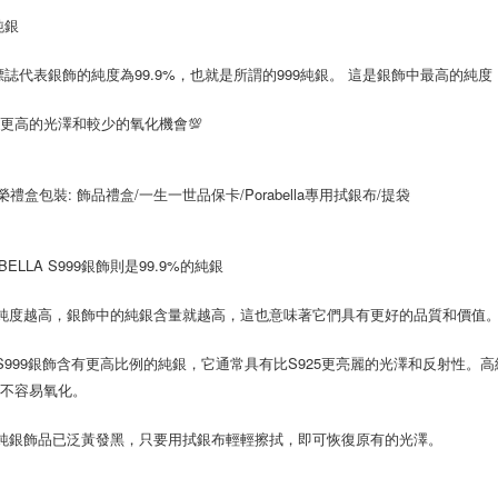
【注意事
純銀
京站台北店
１．透過由
交易，需
請自備購
9標誌代表銀飾的純度為99.9%，也就是所謂的999純銀。 這是銀飾中最高的純
求債權轉
免運費
２．關於
https://aft
更高的光澤和較少的氧化機會💯
３．未成
「AFTE
任。
尊榮禮盒包裝: 飾品禮盒/一生一世品保卡/Porabella專用拭銀布/提袋
４．使用「
即時審查
結果請求
５．嚴禁
BELLA S999銀飾則是99.9%的純銀
形，恩沛
動。
 純度越高，銀飾中的純銀含量就越高，這也意味著它們具有更好的品質和價值
 S999銀飾含有更高比例的純銀，它通常具有比S925更亮麗的光澤和反射性
也不容易氧化。
9純銀飾品已泛黃發黑，只要用拭銀布輕輕擦拭，即可恢復原有的光澤。