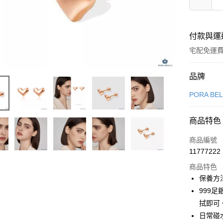
付款與運
宅配免運
付款方式
品牌
信用卡一
PORA BE
LINE Pay
商品特色
Apple Pay
商品編號
街口支付
11777222
商品特色
悠遊付
保養方
Google Pa
999
拭即可
全盈+PAY
日常碰