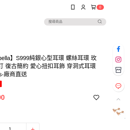
0
abella】S999純銀心型耳環 螺絲耳環 玫
釘 復古簡約 愛心扭扣耳飾 穿洞式耳環
ngs-廠商直送
90