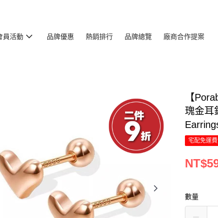
會員活動
品牌優惠
熱銷排行
品牌總覽
廠商合作提案
【Por
瑰金耳
Earri
宅配免運費
NT$5
數量