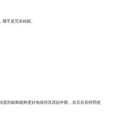
項】
客服中心(1F星巴克旁) 即日起不提供京站紙袋，取件時
恩沛科技股份有限公司提供之「AFTEE先享後付」服務完成之
依本服務之必要範圍內提供個人資料，並將交易相關給付款項請
物袋，若需購買紙袋可現場詢問
度，幾乎是完全純銀。 
讓予恩沛科技股份有限公司。
個人資料處理事宜，請瀏覽以下網址：
ee.tw/terms/#terms3
年的使用者請事先徵得法定代理人或監護人之同意方可使用
E先享後付」，若未經同意申辦者引起之損失，本公司不負相關責
AFTEE先享後付」時，將依據個別帳號之用戶狀況，依本公司
核予不同之上限額度；若仍有額度不足之情形，本公司將視審查
用戶進行身份認證。
一人註冊多個帳號或使用他人資訊註冊。若發現惡意使用之情
科技股份有限公司將有權停止該用戶之使用額度並採取法律行
。
。高純度的銀飾能夠更好地保持其原始外觀，並且在長時間使