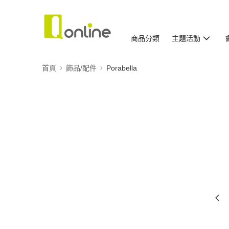
商品分類
主題活動
首頁
飾品/配件
Porabella