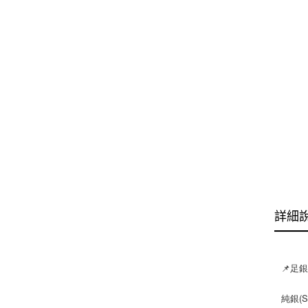
詳細
📌足銀
純銀(S