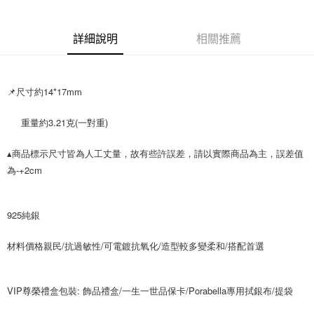
付款後全家取貨
【繳款方式說明】
1.分期款項不併入電信帳單，「大哥付你分期」於每月結算日後寄送繳費提
每筆NT$70，滿NT$1,000(含以上)免運費
【「AFTEE先享後付」結帳流程】
醒簡訊。
１．於結帳方式選擇「AFTEE先享後付」後，將跳轉至「AFTEE先享後付」
詳細說明
相關推薦
2.透過簡訊連結打開帳單後，可選擇「超商條碼／台灣大直營門市／銀行轉
付款後7-11取貨
結帳頁面，進行簡訊認證並確認金額後，即可完成結帳。
帳／街口支付／iPASS MONEY」等通路繳費。
２．訂單成立數日內，您將收到繳費通知簡訊。
每筆NT$70，滿NT$1,000(含以上)免運費
３．收到繳費通知簡訊後14天內，點擊此簡訊中的連結，可透過四大超商／
【注意事項】
ATM／網路銀行／等多元方式進行付款，方視為交易完成。
📌尺寸約14*17mm 
宅配
1.本服務係由「台灣大哥大股份有限公司」（以下簡稱本公司）所提供，讓
※ 請注意：結帳手續完成當下不需立刻繳費，但若您需要取消訂單，請聯絡
用戶於交易時，得透過本服務購買商品或服務，並由商店將買賣／分期付款
每筆NT$100，滿NT$1,200(含以上)免運費
購買商品的店家。未經商家同意取消之訂單仍視為有效，需透過AFTEE先享
買賣價金債權讓與本公司後，依約使用本公司帳單繳交帳款。
     重量約3.21克(一對重)
後付繳納相關費用。
2.基於同意付款使用「大哥付你分期」之契約關係目的，商店將以您的個人
免運優惠
※ 交易是否成功請以「AFTEE先享後付 」之結帳頁面顯示為準，若有關於
資料（包含姓名、電話或地址）提供予台灣大哥大進項蒐集、處理及利用，
是否繳費成功／繳費後需取消欲退款等相關疑問，請聯繫「AFTEE先享後付
▴商品標示尺寸皆為人工丈量，故有些許誤差，請以實際商品為主，誤差值
免運費
由本公司與您本人進行分期帳單所需資料之確認、核對及更正。
客戶支援中心」
https://netprotections.freshdesk.com/support/home
為-+2cm
3.完整用戶服務條款，請詳閱以下連結：
https://oppay.tw/userRule
京站台北店客服中心(1F星巴克旁) 即日起不提供京站紙袋，取件時
【注意事項】
請自備購物袋，若需購買紙袋可現場詢問
１．透過由恩沛科技股份有限公司提供之「AFTEE先享後付」服務完成之交
925純銀
易，需依本服務之必要範圍內提供個人資料，並將交易相關給付款項請求債
免運費
權轉讓予恩沛科技股份有限公司。
２．關於個人資料處理事宜，請瀏覽以下網址：
材料價格親民/抗過敏性/可電鍍抗氧化/造型較多變柔和/搭配首選
https://aftee.tw/terms/#terms3
３．未成年的使用者請事先徵得法定代理人或監護人之同意方可使用
「AFTEE先享後付」，若未經同意申辦者引起之損失，本公司不負相關責
VIP尊榮禮盒包裝: 飾品禮盒/一生一世品保卡/Porabella專用拭銀布/提袋
任。
４．使用「AFTEE先享後付」時，將依據個別帳號之用戶狀況，依本公司即