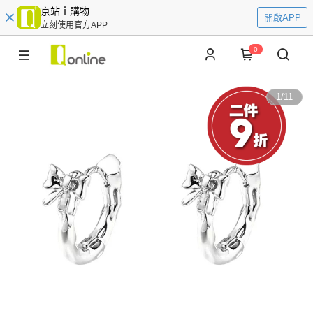
京站ｉ購物
開啟APP
立刻使用官方APP
0
1
/
11