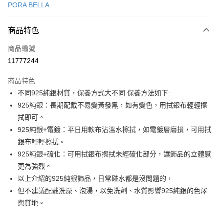
PORA BELLA
LINE Pay
商品特色
Apple Pay
商品編號
街口支付
11777244
悠遊付
商品特色
Google Pay
不同925純銀材質，保養方式大不同 保養方法如下:
全盈+PAY
925純銀：長期配戴不易變黃發黑，如有變色，用拭銀布輕輕擦
拭即可。
大哥付你分期
925純銀+電鍍：平日用軟布沾溫水擦拭，如電鍍層磨損，可用拭
相關說明
銀布輕輕擦拭。
【大哥付你分期使用說明】
AFTEE先享後付
1.本服務由台灣大哥大提供，台灣大哥大用戶可立即使用無須另外申請。
925純銀+硫化：可用拭銀布擦拭未經硫化部分，讓飾品的立體感
2.付款方式選擇「大哥付你分期」，訂單成立後會自動跳轉到大哥付的交易
相關說明
更為強烈。
流程，驗證手機門號後，選擇欲分期的期數、繳款截止日，確認付款後即完
【關於「AFTEE先享後付」】
以上介紹的925純銀飾品，日常碰水都是沒問題的，
成交易。
ATM付款
AFTEE先享後付是「在收到商品之後才付款」的支付方式。 讓您購物簡單
3.實際核准額度、可分期數及費用金額請依後續交易確認頁面所載為準。
但不建議配戴洗澡、泡湯，以免洗劑、水質影響925純銀的色澤
便利好安心！
4.訂單成立30分鐘內，如未前往確認交易或遇審核未通過，訂單將自動取
１．簡單：不需註冊會員、不需綁卡、不需儲值。
與質地。
運送方式
消。如遇「轉專審核」未通過狀況，表示未達大哥付你分期系統評分，恕無
２．便利：只要手機號碼，簡訊認證，即可結帳。
法說明評估內容。
３．安心：先確認商品／服務後，再付款。