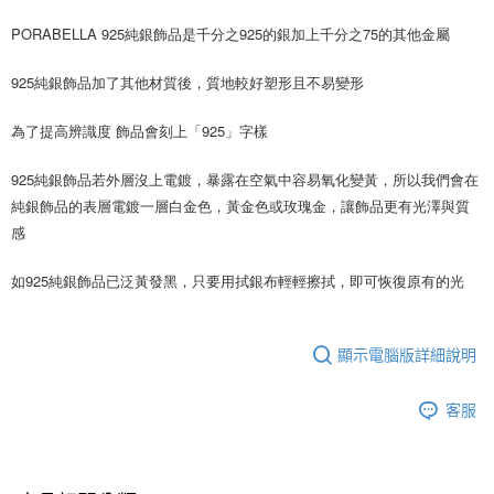
時審查核予不同之上限額度；若仍有額度不足之情形，本公司將視審查結果
請求用戶進行身份認證。
PORABELLA 925純銀飾品是千分之925的銀加上千分之75的其他金屬 
５．嚴禁一人註冊多個帳號或使用他人資訊註冊。若發現惡意使用之情形，
恩沛科技股份有限公司將有權停止該用戶之使用額度並採取法律行動。
925純銀飾品加了其他材質後，質地較好塑形且不易變形
為了提高辨識度 飾品會刻上「925」字樣
925純銀飾品若外層沒上電鍍，暴露在空氣中容易氧化變黃，所以我們會在
純銀飾品的表層電鍍一層白金色，黃金色或玫瑰金，讓飾品更有光澤與質
感
如925純銀飾品已泛黃發黑，只要用拭銀布輕輕擦拭，即可恢復原有的光
顯示電腦版詳細說明
客服