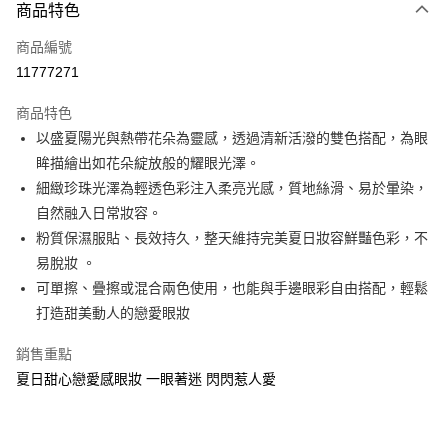
商品特色
Apple Pay
商品編號
街口支付
11777271
悠遊付
商品特色
Google Pay
以盛夏陽光與熱帶花朵為靈感，透過清新活潑的雙色搭配，為眼
全盈+PAY
眸描繪出如花朵綻放般的耀眼光澤。
細緻珍珠光澤為輕透色彩注入柔亮光感，質地絲滑、易於暈染，
大哥付你分期
自然融入日常妝容。
相關說明
粉質保濕服貼、長效持久，整天維持完美夏日妝容鮮豔色彩，不
【大哥付你分期使用說明】
AFTEE先享後付
1.本服務由台灣大哥大提供，台灣大哥大用戶可立即使用無須另外申請。
易脫妝 。
2.付款方式選擇「大哥付你分期」，訂單成立後會自動跳轉到大哥付的交易
相關說明
可單擦、疊擦或混合兩色使用，也能與手邊眼彩自由搭配，輕鬆
流程，驗證手機門號後，選擇欲分期的期數、繳款截止日，確認付款後即完
【關於「AFTEE先享後付」】
打造甜美動人的戀愛眼妝
成交易。
ATM付款
AFTEE先享後付是「在收到商品之後才付款」的支付方式。 讓您購物簡單
3.實際核准額度、可分期數及費用金額請依後續交易確認頁面所載為準。
便利好安心！
4.訂單成立30分鐘內，如未前往確認交易或遇審核未通過，訂單將自動取
銷售重點
１．簡單：不需註冊會員、不需綁卡、不需儲值。
運送方式
消。如遇「轉專審核」未通過狀況，表示未達大哥付你分期系統評分，恕無
２．便利：只要手機號碼，簡訊認證，即可結帳。
夏日甜心戀愛感眼妝 一眼著迷 閃閃惹人愛
法說明評估內容。
３．安心：先確認商品／服務後，再付款。
付款後全家取貨
【繳款方式說明】
1.分期款項不併入電信帳單，「大哥付你分期」於每月結算日後寄送繳費提
每筆NT$70，滿NT$1,000(含以上)免運費
【「AFTEE先享後付」結帳流程】
醒簡訊。