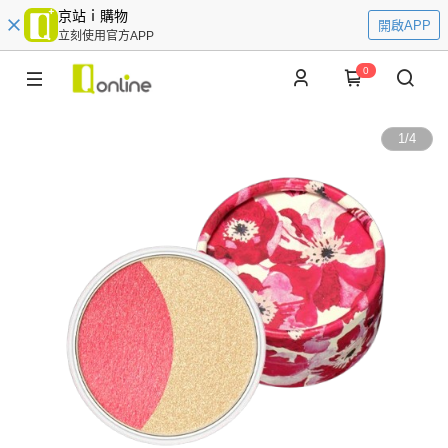
京站ｉ購物
開啟APP
立刻使用官方APP
0
1
/
4