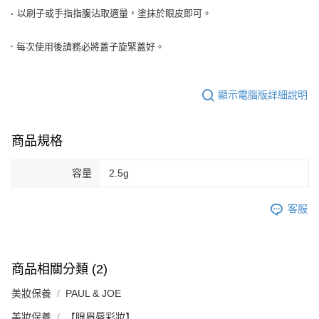
恩沛科技股份有限公司將有權停止該用戶之使用額度並採取法律行動。
以刷子或手指指腹沾取適量，塗抹於眼皮即可。
．
．每次使用後請務必將蓋子旋緊蓋好。
顯示電腦版詳細說明
商品規格
容量
2.5g
客服
商品相關分類 (2)
美妝保養
PAUL & JOE
美妝保養
【眼眉唇彩妝】