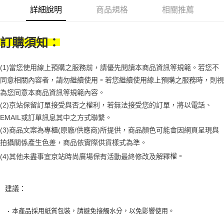
１．於結帳方式選擇「AFTEE先享後付」後，將跳轉至「AFTEE先享後付」
2.透過簡訊連結打開帳單後，可選擇「超商條碼／台灣大直營門市／銀行轉
付款後7-11取貨
詳細說明
商品規格
相關推薦
結帳頁面，進行簡訊認證並確認金額後，即可完成結帳。
帳／街口支付／iPASS MONEY」等通路繳費。
２．訂單成立數日內，您將收到繳費通知簡訊。
每筆NT$70，滿NT$1,000(含以上)免運費
３．收到繳費通知簡訊後14天內，點擊此簡訊中的連結，可透過四大超商／
【注意事項】
ATM／網路銀行／等多元方式進行付款，方視為交易完成。
訂購須知：
宅配
1.本服務係由「台灣大哥大股份有限公司」（以下簡稱本公司）所提供，讓
※ 請注意：結帳手續完成當下不需立刻繳費，但若您需要取消訂單，請聯絡
用戶於交易時，得透過本服務購買商品或服務，並由商店將買賣／分期付款
每筆NT$100，滿NT$1,200(含以上)免運費
購買商品的店家。未經商家同意取消之訂單仍視為有效，需透過AFTEE先享
買賣價金債權讓與本公司後，依約使用本公司帳單繳交帳款。
後付繳納相關費用。
(1)當您使用線上預購之服務前，請優先閱讀本商品資訊等規範。若您不
2.基於同意付款使用「大哥付你分期」之契約關係目的，商店將以您的個人
京站台北店客服中心(1F星巴克旁) 即日起不提供京站紙袋，取件時
※ 交易是否成功請以「AFTEE先享後付 」之結帳頁面顯示為準，若有關於
資料（包含姓名、電話或地址）提供予台灣大哥大進項蒐集、處理及利用，
同意相關內容者，請勿繼續使用。若您繼續使用線上預購之服務時，則視
是否繳費成功／繳費後需取消欲退款等相關疑問，請聯繫「AFTEE先享後付
請自備購物袋，若需購買紙袋可現場詢問
由本公司與您本人進行分期帳單所需資料之確認、核對及更正。
客戶支援中心」
https://netprotections.freshdesk.com/support/home
為您同意本商品資訊等規範內容。
3.完整用戶服務條款，請詳閱以下連結：
https://oppay.tw/userRule
免運費
(2)京站保留訂單接受與否之權利，若無法接受您的訂單，將以電話、
【注意事項】
EMAIL或訂單訊息其中之方式聯繫。
１．透過由恩沛科技股份有限公司提供之「AFTEE先享後付」服務完成之交
易，需依本服務之必要範圍內提供個人資料，並將交易相關給付款項請求債
(3)商品文案為專櫃(原廠/供應商)所提供，商品顏色可能會因網頁呈現與
權轉讓予恩沛科技股份有限公司。
拍攝關係產生色差，商品依實際供貨樣式為準。 
２．關於個人資料處理事宜，請瀏覽以下網址：
https://aftee.tw/terms/#terms3
權。
(4)
其他未盡事宜
京站時尚廣場保有活動最終修改及解釋
３．未成年的使用者請事先徵得法定代理人或監護人之同意方可使用
「AFTEE先享後付」，若未經同意申辦者引起之損失，本公司不負相關責
任。
建議：
４．使用「AFTEE先享後付」時，將依據個別帳號之用戶狀況，依本公司即
時審查核予不同之上限額度；若仍有額度不足之情形，本公司將視審查結果
請求用戶進行身份認證。
本產品採用紙質包裝，請避免接觸水分，以免影響使用。
．
５．嚴禁一人註冊多個帳號或使用他人資訊註冊。若發現惡意使用之情形，