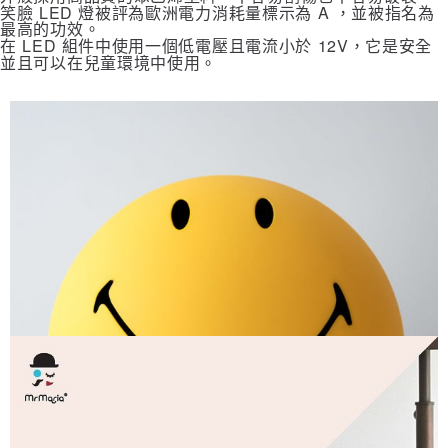
笑臉 LED 燈被評為歐洲電力消耗量標示為 A ，並被指名為
５．嚴禁一人註冊多個帳號或使用他人資訊註冊。若發現惡意使用之情形，
最高的功效。
恩沛科技股份有限公司將有權停止該用戶之使用額度並採取法律行動。
在 LED 組件中使用一個低電壓且電流小於 12V，它是安全
並且可以在兒童環境中使用。