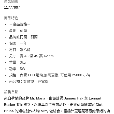
LINE Pay
商品編號
華南商業銀行
彰化商業銀行
11777997
Apple Pay
上海商業儲蓄銀行
台北富邦商業銀行
國泰世華商業銀行
兆豐國際商業銀行
商品特色
街口支付
臺灣中小企業銀行
台中商業銀行
－產品規格－
匯豐（台灣）商業銀行
華泰商業銀行
悠遊付
產地：荷蘭
聯邦商業銀行
遠東國際商業銀行
元大商業銀行
永豐商業銀行
品牌註冊國：荷蘭
Google Pay
玉山商業銀行
星展（台灣）商業銀行
保固：一年
台新國際商業銀行
中國信託商業銀行
全盈+PAY
材質：聚乙烯
台灣樂天信用卡公司
尺寸：寬 45 深 45 高 42 cm
大哥付你分期
重量：3kg
相關說明
功率：5W
【大哥付你分期使用說明】
AFTEE先享後付
1.本服務由台灣大哥大提供，台灣大哥大用戶可立即使用無須另外申請。
規格：內置 LED 燈泡,無需更換, 可使用 25000 小時
2.付款方式選擇「大哥付你分期」，訂單成立後會自動跳轉到大哥付的交易
相關說明
內容物：笑臉燈，充電線
流程，驗證手機門號後，選擇欲分期的期數、繳款截止日，確認付款後即完
【關於「AFTEE先享後付」】
成交易。
ATM付款
AFTEE先享後付是「在收到商品之後才付款」的支付方式。 讓您購物簡單
銷售重點
3.實際核准額度、可分期數及費用金額請依後續交易確認頁面所載為準。
便利好安心！
4.訂單成立30分鐘內，如未前往確認交易或遇審核未通過，訂單將自動取
來自荷蘭的品牌 Mr. Maria，由設計師 Jannes Hak 與 Lennart
１．簡單：不需註冊會員、不需綁卡、不需儲值。
運送方式
消。如遇「轉專審核」未通過狀況，表示未達大哥付你分期系統評分，恕無
２．便利：只要手機號碼，簡訊認證，即可結帳。
Bosker 共同成立，以燈具為主要商品外，更與荷蘭插畫家 Dick
法說明評估內容。
３．安心：先確認商品／服務後，再付款。
宅配
【繳款方式說明】
Bruna 的知名創作人物 Miffy 做結合，童趣外更蘊藏著療癒思緒的功