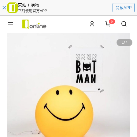
京站ｉ購物
開啟APP
立刻使用官方APP
0
1
/
7