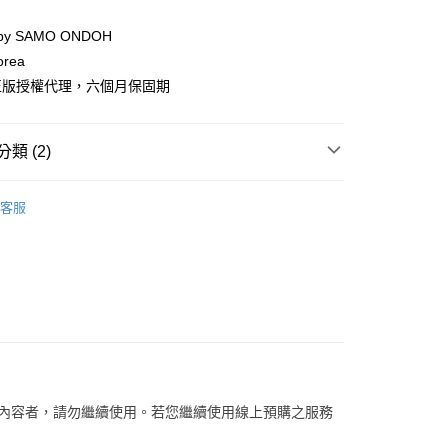
你分期使用說明】
享後付
由台灣大哥大提供，台灣大哥大用戶可立即使用無須另外申請。
 by SAMO ONDOH
式選擇「大哥付你分期」，訂單成立後會自動跳轉到大哥付的交易
orea
證手機門號後，選擇欲分期的期數、繳款截止日，確認付款後即
FTEE先享後付」】
正版授權代理，六個月保固期
。
先享後付是「在收到商品之後才付款」的支付方式。 讓您購物簡單
准額度、可分期數及費用金額請依後續交易確認頁面所載為準。
心！
立30分鐘內，如未前往確認交易或遇審核未通過，訂單將自動取
：不需註冊會員、不需綁卡、不需儲值。
「轉專審核」未通過狀況，表示未達大哥付你分期系統評分，恕
：只要手機號碼，簡訊認證，即可結帳。
類 (2)
評估內容。
：先確認商品／服務後，再付款。
式說明】
家取貨
SAMO ONDOH
項不併入電信帳單，「大哥付你分期」於每月結算日後寄送繳費提
EE先享後付」結帳流程】
客服
0，滿NT$1,000(含以上)免運費
方式選擇「AFTEE先享後付」後，將跳轉至「AFTEE先享後
【吊飾/鑰匙圈】
訊連結打開帳單後，可選擇「超商條碼／台灣大直營門市／銀行轉
頁面，進行簡訊認證並確認金額後，即可完成結帳。
付／iPASS MONEY」等通路繳費。
1取貨
成立數日內，您將收到繳費通知簡訊。
費通知簡訊後14天內，點擊此簡訊中的連結，可透過四大超商
0，滿NT$1,000(含以上)免運費
項】
網路銀行／等多元方式進行付款，方視為交易完成。
係由「台灣大哥大股份有限公司」（以下簡稱本公司）所提供，讓
：結帳手續完成當下不需立刻繳費，但若您需要取消訂單，請聯
易時，得透過本服務購買商品或服務，並由商店將買賣／分期付
的店家。未經商家同意取消之訂單仍視為有效，需透過AFTEE
金債權讓與本公司後，依約使用本公司帳單繳交帳款。
繳納相關費用。
00，滿NT$1,200(含以上)免運費
意付款使用「大哥付你分期」之契約關係目的，商店將以您的個人
否成功請以「AFTEE先享後付 」之結帳頁面顯示為準，若有關於
含姓名、電話或地址）提供予台灣大哥大進項蒐集、處理及利
功／繳費後需取消欲退款等相關疑問，請聯繫「AFTEE先享後
客服中心(1F星巴克旁) 即日起不提供京站紙袋，取件時
公司與您本人進行分期帳單所需資料之確認、核對及更正。
援中心」
https://netprotections.freshdesk.com/support/home
物袋，若需購買紙袋可現場詢問
關內容者，請勿繼續使用。若您繼續使用線上預購之服務
戶服務條款，請詳閱以下連結：
https://oppay.tw/userRule
項】