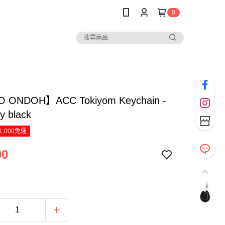
0
 ONDOH】ACC Tokiyom Keychain -
y black
1,000免運
90