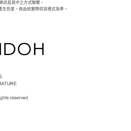
恩沛科技股份有限公司提供之「AFTEE先享後付」服務完成之
訂單訊息其中之方式聯繫。
依本服務之必要範圍內提供個人資料，並將交易相關給付款項請
係產生色差，商品依實際供貨樣式為準。
讓予恩沛科技股份有限公司。
個人資料處理事宜，請瀏覽以下網址：
ee.tw/terms/#terms3
年的使用者請事先徵得法定代理人或監護人之同意方可使用
E先享後付」，若未經同意申辦者引起之損失，本公司不負相關責
AFTEE先享後付」時，將依據個別帳號之用戶狀況，依本公司
核予不同之上限額度；若仍有額度不足之情形，本公司將視審查
用戶進行身份認證。
一人註冊多個帳號或使用他人資訊註冊。若發現惡意使用之情
科技股份有限公司將有權停止該用戶之使用額度並採取法律行