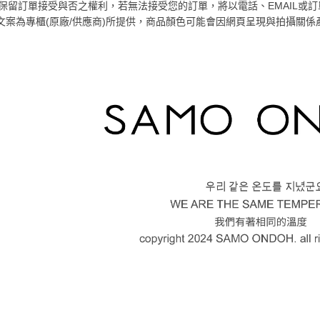
１．透過由
京站保留訂單接受與否之權利，若無法接受您的訂單，將以電話、EMAIL或
交易，需
文案為專櫃(原廠/供應商)所提供，商品顏色可能會因網頁呈現與拍攝關
求債權轉
２．關於
https://aft
３．未成
「AFTE
任。
４．使用「
即時審查
結果請求
５．嚴禁
形，恩沛
動。