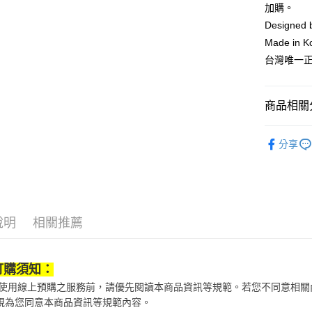
加購。
【大哥付
AFTEE先
1.本服務
Designed
2.付款方
相關說明
Made in K
流程，驗
【關於「A
台灣唯一
ATM付款
完成交易
AFTEE
3.實際核
便利好安
4.訂單成
１．簡單
消。如遇
２．便利
商品相關分
運送方式
無法說明
３．安心
【繳款方
付款後全
鞋包/服飾
1.分期款
【「AFT
分享
醒簡訊。
每筆NT$7
１．於結帳
飾品/配件
2.透過簡
付」結帳
帳／街口支
付款後7-1
２．訂單
３．收到繳
每筆NT$7
【注意事
／ATM／
1.本服務
※ 請注意
說明
相關推薦
宅配
用戶於交
絡購買商品
款買賣價
先享後付
每筆NT$1
2.基於同
※ 交易是
資料（包
是否繳費成
京站台北店
訂購須知：
用，由本
付客戶支
請自備購
當您使用線上預購之服務前，請優先閱讀本商品資訊等規範。若您不同意相
3.完整用
視為您同意本商品資訊等規範內容。
免運費
【注意事