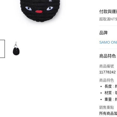
付款與運
超取滿NT$
付款方式
品牌
信用卡一
SAMO O
LINE Pay
商品特色
Apple Pay
商品編號
街口支付
11778242
商品特色
悠遊付
長度 : 約
Google Pa
材質 :
重量 : 
全盈+PAY
銷售重點
大哥付你
所有商品
相關說明