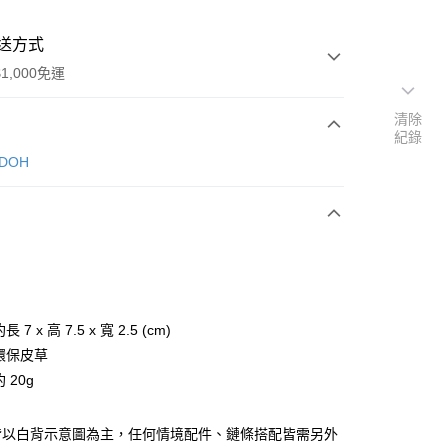
送方式
1,000免運
清除
紀錄
次付款
NDOH
長 7 x 高 7.5 x 寬 2.5 (cm)
y
 環保皮草
約 20g
分期
皆以白背示意圖為主，任何情境配件、鏈條搭配皆需另外