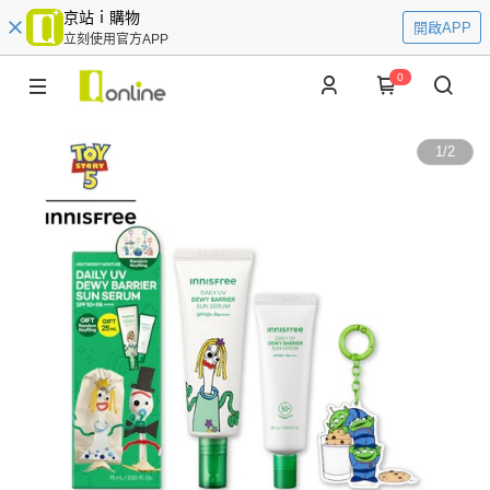
京站ｉ購物
開啟APP
立刻使用官方APP
0
1
/
2