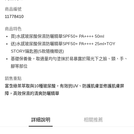
商品編號
街口支付
11778410
悠遊付
商品特色
Google Pay
買)水感玻尿酸保濕防曬精華SPF50+ PA++++ 50ml
全盈+PAY
送)水感玻尿酸保濕防曬精華SPF50+ PA++++ 25ml+TOY
STORY鑰匙圈(5款隨機贈送)
大哥付你分期
基礎保養後，取適量均勻塗抹於易暴露於陽光下之臉、頸、手、
相關說明
腳等部位
【大哥付你分期使用說明】
AFTEE先享後付
1.本服務由台灣大哥大提供，台灣大哥大用戶可立即使用無須另外申請。
銷售重點
2.付款方式選擇「大哥付你分期」，訂單成立後會自動跳轉到大哥付的交易
相關說明
流程，驗證手機門號後，選擇欲分期的期數、繳款截止日，確認付款後即完
富含綠茶萃取與10種玻尿酸，有效抗UV、防護肌膚並修護肌膚屏
【關於「AFTEE先享後付」】
成交易。
ATM付款
AFTEE先享後付是「在收到商品之後才付款」的支付方式。 讓您購物簡單
障，高效保濕的清爽防曬精華
3.實際核准額度、可分期數及費用金額請依後續交易確認頁面所載為準。
便利好安心！
4.訂單成立30分鐘內，如未前往確認交易或遇審核未通過，訂單將自動取
１．簡單：不需註冊會員、不需綁卡、不需儲值。
運送方式
消。如遇「轉專審核」未通過狀況，表示未達大哥付你分期系統評分，恕無
２．便利：只要手機號碼，簡訊認證，即可結帳。
法說明評估內容。
３．安心：先確認商品／服務後，再付款。
付款後全家取貨
【繳款方式說明】
詳細說明
相關推薦
1.分期款項不併入電信帳單，「大哥付你分期」於每月結算日後寄送繳費提
每筆NT$70，滿NT$899(含以上)免運費
【「AFTEE先享後付」結帳流程】
醒簡訊。
１．於結帳方式選擇「AFTEE先享後付」後，將跳轉至「AFTEE先享後付」
2.透過簡訊連結打開帳單後，可選擇「超商條碼／台灣大直營門市／銀行轉