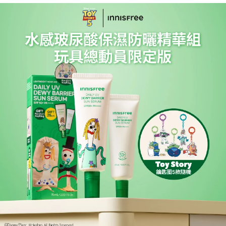
付款後7-11取貨
結帳頁面，進行簡訊認證並確認金額後，即可完成結帳。
帳／街口支付／iPASS MONEY」等通路繳費。
２．訂單成立數日內，您將收到繳費通知簡訊。
每筆NT$70，滿NT$899(含以上)免運費
３．收到繳費通知簡訊後14天內，點擊此簡訊中的連結，可透過四大超商／
【注意事項】
ATM／網路銀行／等多元方式進行付款，方視為交易完成。
宅配
1.本服務係由「台灣大哥大股份有限公司」（以下簡稱本公司）所提供，讓
※ 請注意：結帳手續完成當下不需立刻繳費，但若您需要取消訂單，請聯絡
用戶於交易時，得透過本服務購買商品或服務，並由商店將買賣／分期付款
每筆NT$100，滿NT$1,000(含以上)免運費
購買商品的店家。未經商家同意取消之訂單仍視為有效，需透過AFTEE先享
買賣價金債權讓與本公司後，依約使用本公司帳單繳交帳款。
後付繳納相關費用。
2.基於同意付款使用「大哥付你分期」之契約關係目的，商店將以您的個人
京站台北店客服中心(1F星巴克旁) 即日起不提供京站紙袋，取件時
※ 交易是否成功請以「AFTEE先享後付 」之結帳頁面顯示為準，若有關於
資料（包含姓名、電話或地址）提供予台灣大哥大進項蒐集、處理及利用，
是否繳費成功／繳費後需取消欲退款等相關疑問，請聯繫「AFTEE先享後付
請自備購物袋，若需購買紙袋可現場詢問
由本公司與您本人進行分期帳單所需資料之確認、核對及更正。
客戶支援中心」
https://netprotections.freshdesk.com/support/home
3.完整用戶服務條款，請詳閱以下連結：
https://oppay.tw/userRule
免運費
【注意事項】
１．透過由恩沛科技股份有限公司提供之「AFTEE先享後付」服務完成之交
易，需依本服務之必要範圍內提供個人資料，並將交易相關給付款項請求債
權轉讓予恩沛科技股份有限公司。
２．關於個人資料處理事宜，請瀏覽以下網址：
https://aftee.tw/terms/#terms3
３．未成年的使用者請事先徵得法定代理人或監護人之同意方可使用
「AFTEE先享後付」，若未經同意申辦者引起之損失，本公司不負相關責
任。
４．使用「AFTEE先享後付」時，將依據個別帳號之用戶狀況，依本公司即
時審查核予不同之上限額度；若仍有額度不足之情形，本公司將視審查結果
請求用戶進行身份認證。
５．嚴禁一人註冊多個帳號或使用他人資訊註冊。若發現惡意使用之情形，
恩沛科技股份有限公司將有權停止該用戶之使用額度並採取法律行動。