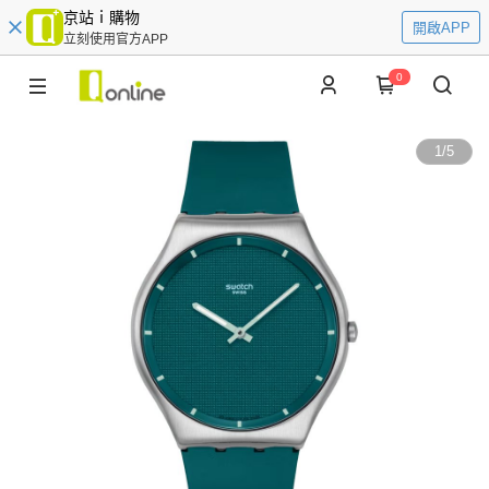
京站ｉ購物
開啟APP
立刻使用官方APP
0
1
/
5