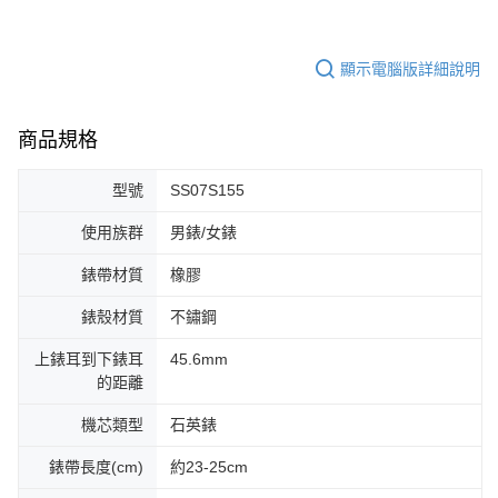
顯示電腦版詳細說明
商品規格
型號
SS07S155
使用族群
男錶/女錶
錶帶材質
橡膠
錶殼材質
不鏽鋼
上錶耳到下錶耳
45.6mm
的距離
機芯類型
石英錶
錶帶長度(cm)
約23-25cm