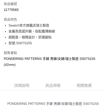
合作金庫商業銀行
第一商業銀行
LINE Pay
商品編號
華南商業銀行
彰化商業銀行
11779565
Apple Pay
上海商業儲蓄銀行
台北富邦商業銀行
國泰世華商業銀行
兆豐國際商業銀行
商品特色
街口支付
臺灣中小企業銀行
台中商業銀行
Swatch官方旗艦店瑞士製造
匯豐（台灣）商業銀行
華泰商業銀行
悠遊付
金屬高質感外觀，搭配纖薄腕錶
聯邦商業銀行
遠東國際商業銀行
元大商業銀行
永豐商業銀行
超輕盈，極簡設計，舒適服貼
Google Pay
玉山商業銀行
星展（台灣）商業銀行
型號:SS07S155
台新國際商業銀行
中國信託商業銀行
全盈+PAY
台灣樂天信用卡公司
銷售重點
大哥付你分期
PONDERING PATTERNS 手錶 男錶/女錶/瑞士製造 SS07S155
相關說明
(42mm)
【大哥付你分期使用說明】
AFTEE先享後付
1.本服務由台灣大哥大提供，台灣大哥大用戶可立即使用無須另外申請。
2.付款方式選擇「大哥付你分期」，訂單成立後會自動跳轉到大哥付的交易
相關說明
流程，驗證手機門號後，選擇欲分期的期數、繳款截止日，確認付款後即完
【關於「AFTEE先享後付」】
成交易。
ATM付款
詳細說明
商品規格
相關推薦
AFTEE先享後付是「在收到商品之後才付款」的支付方式。 讓您購物簡單
3.實際核准額度、可分期數及費用金額請依後續交易確認頁面所載為準。
便利好安心！
4.訂單成立30分鐘內，如未前往確認交易或遇審核未通過，訂單將自動取
１．簡單：不需註冊會員、不需綁卡、不需儲值。
運送方式
消。如遇「轉專審核」未通過狀況，表示未達大哥付你分期系統評分，恕無
２．便利：只要手機號碼，簡訊認證，即可結帳。
法說明評估內容。
３．安心：先確認商品／服務後，再付款。
PONDERING PATTERNS 手錶 男錶/女錶/瑞士製造 SS07S155
付款後全家取貨
【繳款方式說明】