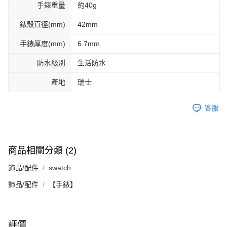
手錶重量
約40g
錶殼直徑(mm)
42mm
手錶厚度(mm)
6.7mm
防水級別
生活防水
產地
瑞士
客服
商品相關分類 (2)
飾品/配件
swatch
飾品/配件
【手錶】
評價