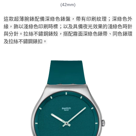
(42mm)
1.分期款項不併入電信帳單，「大哥付你分期」於每月結算日後寄送繳費提
每筆NT$70，滿NT$899(含以上)免運費
【「AFTEE先享後付」結帳流程】
醒簡訊。
１．於結帳方式選擇「AFTEE先享後付」後，將跳轉至「AFTEE先享後付」
2.透過簡訊連結打開帳單後，可選擇「超商條碼／台灣大直營門市／銀行轉
付款後7-11取貨
結帳頁面，進行簡訊認證並確認金額後，即可完成結帳。
這款超薄腕錶配備深綠色錶盤，帶有印刷紋理；深綠色外
帳／街口支付／iPASS MONEY」等通路繳費。
２．訂單成立數日內，您將收到繳費通知簡訊。
每筆NT$70，滿NT$899(含以上)免運費
緣，飾以淺綠色印刷時標；以及具備夜光效果的淺綠色時針
３．收到繳費通知簡訊後14天內，點擊此簡訊中的連結，可透過四大超商／
【注意事項】
與分針。拉絲不鏽鋼錶殼，搭配霧面深綠色錶帶、同色錶環
ATM／網路銀行／等多元方式進行付款，方視為交易完成。
宅配
1.本服務係由「台灣大哥大股份有限公司」（以下簡稱本公司）所提供，讓
※ 請注意：結帳手續完成當下不需立刻繳費，但若您需要取消訂單，請聯絡
及拉絲不鏽鋼錶扣。
用戶於交易時，得透過本服務購買商品或服務，並由商店將買賣／分期付款
每筆NT$100，滿NT$1,000(含以上)免運費
購買商品的店家。未經商家同意取消之訂單仍視為有效，需透過AFTEE先享
買賣價金債權讓與本公司後，依約使用本公司帳單繳交帳款。
後付繳納相關費用。
2.基於同意付款使用「大哥付你分期」之契約關係目的，商店將以您的個人
京站台北店客服中心(1F星巴克旁) 即日起不提供京站紙袋，取件時
※ 交易是否成功請以「AFTEE先享後付 」之結帳頁面顯示為準，若有關於
資料（包含姓名、電話或地址）提供予台灣大哥大進項蒐集、處理及利用，
是否繳費成功／繳費後需取消欲退款等相關疑問，請聯繫「AFTEE先享後付
請自備購物袋，若需購買紙袋可現場詢問
由本公司與您本人進行分期帳單所需資料之確認、核對及更正。
客戶支援中心」
https://netprotections.freshdesk.com/support/home
3.完整用戶服務條款，請詳閱以下連結：
https://oppay.tw/userRule
免運費
【注意事項】
１．透過由恩沛科技股份有限公司提供之「AFTEE先享後付」服務完成之交
易，需依本服務之必要範圍內提供個人資料，並將交易相關給付款項請求債
權轉讓予恩沛科技股份有限公司。
２．關於個人資料處理事宜，請瀏覽以下網址：
https://aftee.tw/terms/#terms3
３．未成年的使用者請事先徵得法定代理人或監護人之同意方可使用
「AFTEE先享後付」，若未經同意申辦者引起之損失，本公司不負相關責
任。
４．使用「AFTEE先享後付」時，將依據個別帳號之用戶狀況，依本公司即
時審查核予不同之上限額度；若仍有額度不足之情形，本公司將視審查結果