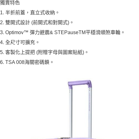
便利好安心！
獨賣特色
4.訂單成立30分鐘內，如未前往確認交易或遇審核未通過，訂單將自動取
１．簡單：不需註冊會員、不需綁卡、不需儲值。
運送方式
消。如遇「轉專審核」未通過狀況，表示未達大哥付你分期系統評分，恕無
1. 半折前蓋，直立式收納。
２．便利：只要手機號碼，簡訊認證，即可結帳。
法說明評估內容。
３．安心：先確認商品／服務後，再付款。
宅配
【繳款方式說明】
2. 雙開式設計 (前開式和對開式)。
1.分期款項不併入電信帳單，「大哥付你分期」於每月結算日後寄送繳費提
每筆NT$100，滿NT$1,200(含以上)免運費
【「AFTEE先享後付」結帳流程】
3. Optimov™ 彈力避震& STEPauseTM平穩滑順煞車輪。
醒簡訊。
１．於結帳方式選擇「AFTEE先享後付」後，將跳轉至「AFTEE先享後付」
2.透過簡訊連結打開帳單後，可選擇「超商條碼／台灣大直營門市／銀行轉
結帳頁面，進行簡訊認證並確認金額後，即可完成結帳。
4. 全尺寸可擴充。
帳／街口支付／iPASS MONEY」等通路繳費。
２．訂單成立數日內，您將收到繳費通知簡訊。
３．收到繳費通知簡訊後14天內，點擊此簡訊中的連結，可透過四大超商／
5. 客製化上提把 (附贈字母與圖案貼紙)。
【注意事項】
ATM／網路銀行／等多元方式進行付款，方視為交易完成。
1.本服務係由「台灣大哥大股份有限公司」（以下簡稱本公司）所提供，讓
6. TSA 008海關密碼鎖。
※ 請注意：結帳手續完成當下不需立刻繳費，但若您需要取消訂單，請聯絡
用戶於交易時，得透過本服務購買商品或服務，並由商店將買賣／分期付款
購買商品的店家。未經商家同意取消之訂單仍視為有效，需透過AFTEE先享
買賣價金債權讓與本公司後，依約使用本公司帳單繳交帳款。
後付繳納相關費用。
2.基於同意付款使用「大哥付你分期」之契約關係目的，商店將以您的個人
※ 交易是否成功請以「AFTEE先享後付 」之結帳頁面顯示為準，若有關於
資料（包含姓名、電話或地址）提供予台灣大哥大進項蒐集、處理及利用，
是否繳費成功／繳費後需取消欲退款等相關疑問，請聯繫「AFTEE先享後付
由本公司與您本人進行分期帳單所需資料之確認、核對及更正。
客戶支援中心」
https://netprotections.freshdesk.com/support/home
3.完整用戶服務條款，請詳閱以下連結：
https://oppay.tw/userRule
【注意事項】
１．透過由恩沛科技股份有限公司提供之「AFTEE先享後付」服務完成之交
易，需依本服務之必要範圍內提供個人資料，並將交易相關給付款項請求債
權轉讓予恩沛科技股份有限公司。
２．關於個人資料處理事宜，請瀏覽以下網址：
https://aftee.tw/terms/#terms3
３．未成年的使用者請事先徵得法定代理人或監護人之同意方可使用