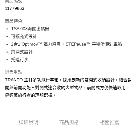
商品編號
信用卡分期付款
11779863
6 期 0 利率 每期
NT$1,545
21家銀行
商品特色
合作金庫商業銀行
第一商業銀行
LINE Pay
TSA 008海關密碼鎖
華南商業銀行
彰化商業銀行
可擴充式設計
Apple Pay
上海商業儲蓄銀行
台北富邦商業銀行
國泰世華商業銀行
兆豐國際商業銀行
2合1 Optimov™ 彈力避震 + STEPause™ 平穩滑順剎車輪
街口支付
臺灣中小企業銀行
台中商業銀行
前開式設計
匯豐（台灣）商業銀行
華泰商業銀行
托運行李
悠遊付
聯邦商業銀行
遠東國際商業銀行
元大商業銀行
永豐商業銀行
Google Pay
銷售重點
玉山商業銀行
星展（台灣）商業銀行
TRANTO 主打多功能行李箱，採用創新的雙開式收納設計，結合對
台新國際商業銀行
中國信託商業銀行
全盈+PAY
開與前開功能。對開式適合收納大型物品，前開式方便快速取用，
台灣樂天信用卡公司
大哥付你分期
是頻繁旅行者的理想選擇。
相關說明
【大哥付你分期使用說明】
AFTEE先享後付
1.本服務由台灣大哥大提供，台灣大哥大用戶可立即使用無須另外申請。
2.付款方式選擇「大哥付你分期」，訂單成立後會自動跳轉到大哥付的交易
相關說明
詳細說明
商品規格
相關推薦
流程，驗證手機門號後，選擇欲分期的期數、繳款截止日，確認付款後即完
【關於「AFTEE先享後付」】
成交易。
ATM付款
AFTEE先享後付是「在收到商品之後才付款」的支付方式。 讓您購物簡單
3.實際核准額度、可分期數及費用金額請依後續交易確認頁面所載為準。