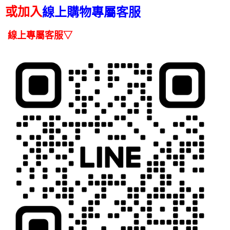
1.分期款項不併入電信帳單，「大哥付你分期」於每月結算日後寄送繳費提
每筆NT$100，滿NT$1,000(含以上)免運費
【「AFTEE先享後付」結帳流程】
或加入
線上購物專屬客服
醒簡訊。
１．於結帳方式選擇「AFTEE先享後付」後，將跳轉至「AFTEE先享後付」
2.透過簡訊連結打開帳單後，可選擇「超商條碼／台灣大直營門市／銀行轉
京站台北店客服中心(1F星巴克旁) 即日起不提供京站紙袋，取件時
結帳頁面，進行簡訊認證並確認金額後，即可完成結帳。
帳／街口支付／iPASS MONEY」等通路繳費。
線上專屬客服▽
２．訂單成立數日內，您將收到繳費通知簡訊。
請自備購物袋，若需購買紙袋可現場詢問
３．收到繳費通知簡訊後14天內，點擊此簡訊中的連結，可透過四大超商／
【注意事項】
免運費
ATM／網路銀行／等多元方式進行付款，方視為交易完成。
1.本服務係由「台灣大哥大股份有限公司」（以下簡稱本公司）所提供，讓
※ 請注意：結帳手續完成當下不需立刻繳費，但若您需要取消訂單，請聯絡
用戶於交易時，得透過本服務購買商品或服務，並由商店將買賣／分期付款
購買商品的店家。未經商家同意取消之訂單仍視為有效，需透過AFTEE先享
買賣價金債權讓與本公司後，依約使用本公司帳單繳交帳款。
後付繳納相關費用。
2.基於同意付款使用「大哥付你分期」之契約關係目的，商店將以您的個人
※ 交易是否成功請以「AFTEE先享後付 」之結帳頁面顯示為準，若有關於
資料（包含姓名、電話或地址）提供予台灣大哥大進項蒐集、處理及利用，
是否繳費成功／繳費後需取消欲退款等相關疑問，請聯繫「AFTEE先享後付
由本公司與您本人進行分期帳單所需資料之確認、核對及更正。
客戶支援中心」
https://netprotections.freshdesk.com/support/home
3.完整用戶服務條款，請詳閱以下連結：
https://oppay.tw/userRule
【注意事項】
１．透過由恩沛科技股份有限公司提供之「AFTEE先享後付」服務完成之交
易，需依本服務之必要範圍內提供個人資料，並將交易相關給付款項請求債
權轉讓予恩沛科技股份有限公司。
２．關於個人資料處理事宜，請瀏覽以下網址：
https://aftee.tw/terms/#terms3
３．未成年的使用者請事先徵得法定代理人或監護人之同意方可使用
「AFTEE先享後付」，若未經同意申辦者引起之損失，本公司不負相關責
任。
４．使用「AFTEE先享後付」時，將依據個別帳號之用戶狀況，依本公司即
時審查核予不同之上限額度；若仍有額度不足之情形，本公司將視審查結果
請求用戶進行身份認證。