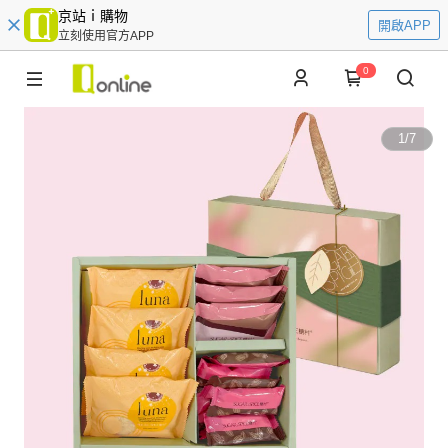
京站ｉ購物
開啟APP
立刻使用官方APP
0
1
/
7