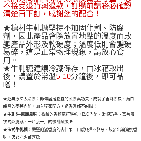
不接受退貨與退款，訂購前請務必確認
清楚再下訂，感謝您的配合！
★糖村牛軋糖堅持不加固化劑、防腐
劑，因此產品會隨放置地點的溫度而改
變產品外形及軟硬度；溫度低則會變硬
易碎，這是正常物理現象，請放心食
用。
★牛軋糖建議冷藏保存，由冰箱取出
後，請置於常溫
5-10
分鐘後，即可品
嚐！
★
經典原味太陽餅
：
師傅層層疊疊的製餅真功夫，成就了香酥餅皮，滿口
甜蜜的麥芽內餡，加入獨家配方，奶香濃郁不甜膩！
★
微鹹的香蔥蘇打餅乾，軟Q內餡、滑順奶香、富有層
牛軋餅-蔥鹽風味：
次的酥脆感，一片接一片的微甜鹹滋味
★
嚴選飽滿香脆的杏仁果，口感Q彈不黏牙，
散發出濃濃奶香
法式牛軋糖：
味，男女老少都喜歡！