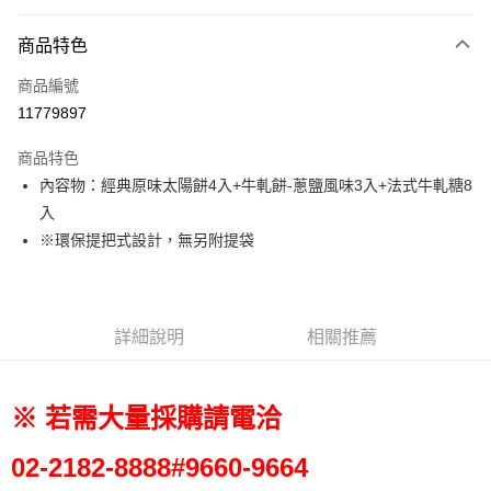
LINE Pay
商品特色
Apple Pay
商品編號
街口支付
11779897
悠遊付
商品特色
Google Pay
內容物：經典原味太陽餅4入+牛軋餅-蔥鹽風味3入+法式牛軋糖8
全盈+PAY
入
※環保提把式設計，無另附提袋
大哥付你分期
相關說明
【大哥付你分期使用說明】
AFTEE先享後付
1.本服務由台灣大哥大提供，台灣大哥大用戶可立即使用無須另外申請。
詳細說明
相關推薦
2.付款方式選擇「大哥付你分期」，訂單成立後會自動跳轉到大哥付的交易
相關說明
流程，驗證手機門號後，選擇欲分期的期數、繳款截止日，確認付款後即完
【關於「AFTEE先享後付」】
成交易。
ATM付款
AFTEE先享後付是「在收到商品之後才付款」的支付方式。 讓您購物簡單
3.實際核准額度、可分期數及費用金額請依後續交易確認頁面所載為準。
便利好安心！
※ 若需大量採購請電洽
4.訂單成立30分鐘內，如未前往確認交易或遇審核未通過，訂單將自動取
１．簡單：不需註冊會員、不需綁卡、不需儲值。
運送方式
消。如遇「轉專審核」未通過狀況，表示未達大哥付你分期系統評分，恕無
２．便利：只要手機號碼，簡訊認證，即可結帳。
法說明評估內容。
02-2182-
8888#9660-9664
３．安心：先確認商品／服務後，再付款。
宅配
【繳款方式說明】