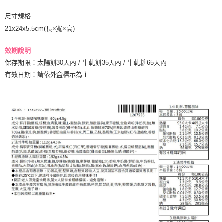
尺寸規格
21x24x5.5
cm(長×寬×高)
效期說明
保存期限：太陽餅30
天內 /
牛軋餅35天內 /
牛軋糖65天內
有效日期：請依外盒標示為主