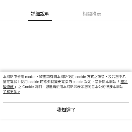
２．訂單成立數日內，您將收到繳費通知簡訊。
每筆NT$70，滿NT$899(含以上)免運費
３．收到繳費通知簡訊後14天內，點擊此簡訊中的連結，可透過四大超商／
【注意事項】
ATM／網路銀行／等多元方式進行付款，方視為交易完成。
詳細說明
相關推薦
宅配
1.本服務係由「台灣大哥大股份有限公司」（以下簡稱本公司）所提供，讓
※ 請注意：結帳手續完成當下不需立刻繳費，但若您需要取消訂單，請聯絡
用戶於交易時，得透過本服務購買商品或服務，並由商店將買賣／分期付款
每筆NT$100，滿NT$1,000(含以上)免運費
購買商品的店家。未經商家同意取消之訂單仍視為有效，需透過AFTEE先享
買賣價金債權讓與本公司後，依約使用本公司帳單繳交帳款。
後付繳納相關費用。
2.基於同意付款使用「大哥付你分期」之契約關係目的，商店將以您的個人
京站台北店客服中心(1F星巴克旁) 即日起不提供京站紙袋，取件時
※ 交易是否成功請以「AFTEE先享後付 」之結帳頁面顯示為準，若有關於
資料（包含姓名、電話或地址）提供予台灣大哥大進項蒐集、處理及利用，
是否繳費成功／繳費後需取消欲退款等相關疑問，請聯繫「AFTEE先享後付
請自備購物袋，若需購買紙袋可現場詢問
由本公司與您本人進行分期帳單所需資料之確認、核對及更正。
客戶支援中心」
https://netprotections.freshdesk.com/support/home
3.完整用戶服務條款，請詳閱以下連結：
https://oppay.tw/userRule
免運費
【注意事項】
１．透過由恩沛科技股份有限公司提供之「AFTEE先享後付」服務完成之交
易，需依本服務之必要範圍內提供個人資料，並將交易相關給付款項請求債
權轉讓予恩沛科技股份有限公司。
２．關於個人資料處理事宜，請瀏覽以下網址：
本網站中使用 cookie，欲查詢有關本網站使用 cookie 方式之詳情，及若您不希
https://aftee.tw/terms/#terms3
望在電腦上使用 cookie 時應如何變更電腦的 cookie 設定，請參閱本網站「
隱私
３．未成年的使用者請事先徵得法定代理人或監護人之同意方可使用
權條款
」之 Cookie 聲明。您繼續使用本網站即表示您同意本公司得按本網站使
用條款之 Cookie 聲明使用 cookie。
了解更多 >
「AFTEE先享後付」，若未經同意申辦者引起之損失，本公司不負相關責
任。
４．使用「AFTEE先享後付」時，將依據個別帳號之用戶狀況，依本公司即
時審查核予不同之上限額度；若仍有額度不足之情形，本公司將視審查結果
我知道了
請求用戶進行身份認證。
５．嚴禁一人註冊多個帳號或使用他人資訊註冊。若發現惡意使用之情形，
恩沛科技股份有限公司將有權停止該用戶之使用額度並採取法律行動。