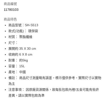
商品編號
街口支付
11780103
悠遊付
商品特色
Google Pay
商品型號：SH-S513
全盈+PAY
款式(功能)： 環保袋
材質： 聚酯纖維
大哥付你分期
尺寸：
相關說明
展開約 35 X 30 cm
【大哥付你分期使用說明】
AFTEE先享後付
1.本服務由台灣大哥大提供，台灣大哥大用戶可立即使用無須另外申請。
收納約 6 X 8 cm
2.付款方式選擇「大哥付你分期」，訂單成立後會自動跳轉到大哥付的交易
相關說明
耐重： 約5kg
流程，驗證手機門號後，選擇欲分期的期數、繳款截止日，確認付款後即完
【關於「AFTEE先享後付」】
容量： 15L
成交易。
ATM付款
AFTEE先享後付是「在收到商品之後才付款」的支付方式。 讓您購物簡單
3.實際核准額度、可分期數及費用金額請依後續交易確認頁面所載為準。
產地： 中國
便利好安心！
4.訂單成立30分鐘內，如未前往確認交易或遇審核未通過，訂單將自動取
１．簡單：不需註冊會員、不需綁卡、不需儲值。
備註： 商品尺寸測量略有誤差，標示僅供參考，實際尺寸以實物
運送方式
消。如遇「轉專審核」未通過狀況，表示未達大哥付你分期系統評分，恕無
２．便利：只要手機號碼，簡訊認證，即可結帳。
法說明評估內容。
為主
３．安心：先確認商品／服務後，再付款。
付款後全家取貨
【繳款方式說明】
注意事項： 因原廠貨源關係，故每批包款內裡/五金可能有些許
1.分期款項不併入電信帳單，「大哥付你分期」於每月結算日後寄送繳費提
每筆NT$70，滿NT$899(含以上)免運費
【「AFTEE先享後付」結帳流程】
差異，請以實際包款為準
醒簡訊。
１．於結帳方式選擇「AFTEE先享後付」後，將跳轉至「AFTEE先享後付」
2.透過簡訊連結打開帳單後，可選擇「超商條碼／台灣大直營門市／銀行轉
付款後7-11取貨
結帳頁面，進行簡訊認證並確認金額後，即可完成結帳。
帳／街口支付／iPASS MONEY」等通路繳費。