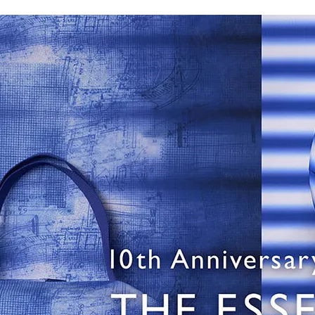
１．透過由
交易，需
求債權轉
２．關於
https://aft
３．未成
「AFTE
任。
４．使用「
即時審查
結果請求
５．嚴禁
形，恩沛
動。