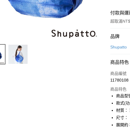
付款與運
超取滿NT$
付款方式
品牌
信用卡一
Shupatto
LINE Pay
商品特色
Apple Pay
商品編號
街口支付
11780108
商品特色
悠遊付
商品型號
Google Pa
款式(功
材質：
全盈+PAY
尺寸：
大哥付你
展開約 3
相關說明