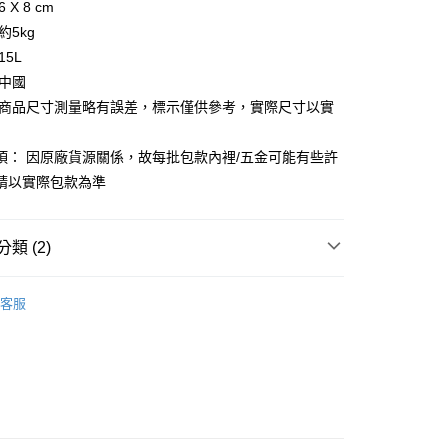
 X 8 cm
你分期使用說明】
享後付
約5kg
由台灣大哥大提供，台灣大哥大用戶可立即使用無須另外申請。
式選擇「大哥付你分期」，訂單成立後會自動跳轉到大哥付的交易
15L
證手機門號後，選擇欲分期的期數、繳款截止日，確認付款後即
FTEE先享後付」】
 中國
。
先享後付是「在收到商品之後才付款」的支付方式。 讓您購物簡單
准額度、可分期數及費用金額請依後續交易確認頁面所載為準。
 商品尺寸測量略有誤差，標示僅供參考，實際尺寸以實
心！
立30分鐘內，如未前往確認交易或遇審核未通過，訂單將自動取
：不需註冊會員、不需綁卡、不需儲值。
「轉專審核」未通過狀況，表示未達大哥付你分期系統評分，恕
：只要手機號碼，簡訊認證，即可結帳。
項： 因原廠貨源關係，故每批包款內裡/五金可能有些許
評估內容。
：先確認商品／服務後，再付款。
式說明】
請以實際包款為準
家取貨
項不併入電信帳單，「大哥付你分期」於每月結算日後寄送繳費提
EE先享後付」結帳流程】
0，滿NT$899(含以上)免運費
方式選擇「AFTEE先享後付」後，將跳轉至「AFTEE先享後
訊連結打開帳單後，可選擇「超商條碼／台灣大直營門市／銀行轉
頁面，進行簡訊認證並確認金額後，即可完成結帳。
類 (2)
付／iPASS MONEY」等通路繳費。
1取貨
成立數日內，您將收到繳費通知簡訊。
費通知簡訊後14天內，點擊此簡訊中的連結，可透過四大超商
0，滿NT$899(含以上)免運費
項】
Shupatto啪啪包
網路銀行／等多元方式進行付款，方視為交易完成。
客服
係由「台灣大哥大股份有限公司」（以下簡稱本公司）所提供，讓
：結帳手續完成當下不需立刻繳費，但若您需要取消訂單，請聯
【手提/手拿包】
易時，得透過本服務購買商品或服務，並由商店將買賣／分期付
的店家。未經商家同意取消之訂單仍視為有效，需透過AFTEE
金債權讓與本公司後，依約使用本公司帳單繳交帳款。
繳納相關費用。
00，滿NT$1,000(含以上)免運費
意付款使用「大哥付你分期」之契約關係目的，商店將以您的個人
否成功請以「AFTEE先享後付 」之結帳頁面顯示為準，若有關於
含姓名、電話或地址）提供予台灣大哥大進項蒐集、處理及利
功／繳費後需取消欲退款等相關疑問，請聯繫「AFTEE先享後
客服中心(1F星巴克旁) 即日起不提供京站紙袋，取件時
公司與您本人進行分期帳單所需資料之確認、核對及更正。
援中心」
https://netprotections.freshdesk.com/support/home
物袋，若需購買紙袋可現場詢問
戶服務條款，請詳閱以下連結：
https://oppay.tw/userRule
項】