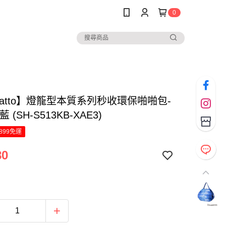
0
patto】燈籠型本質系列秒收環保啪啪包-
 (SH-S513KB-XAE3)
899免運
80