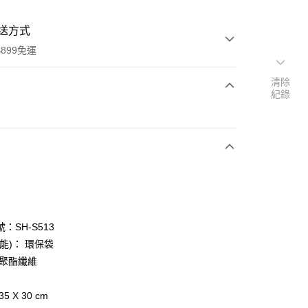
送方式
899免運
清除
紀錄
次付款
：SH-S513
y
能)： 環保袋
 聚酯纖維
分期
5 X 30 cm