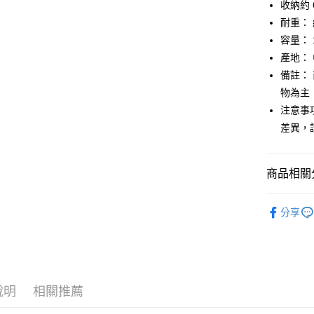
收納約 6
【大哥付
AFTEE先
耐重： 
1.本服務
2.付款方
相關說明
容量： 
流程，驗
【關於「A
產地：
ATM付款
完成交易
AFTEE
3.實際核
備註：
便利好安
4.訂單成
１．簡單
物為主
消。如遇
２．便利
運送方式
注意事
無法說明
３．安心
【繳款方
差異，
付款後全
1.分期款
【「AFT
醒簡訊。
每筆NT$7
１．於結帳
2.透過簡
付」結帳
商品相關分
帳／街口支
付款後7-1
２．訂單
３．收到繳
每筆NT$7
鞋包/服飾
【注意事
／ATM／
分享
1.本服務
※ 請注意
宅配
鞋包/服飾
用戶於交
絡購買商品
款買賣價
先享後付
每筆NT$1
2.基於同
※ 交易是
資料（包
是否繳費成
京站台北店
用，由本
付客戶支
請自備購
3.完整用
說明
相關推薦
免運費
【注意事