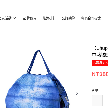
會員活動
品牌優惠
熱銷排行
品牌總覽
廠商合作提案
【Shu
中-構想藍
超取滿NT$
NT$8
數量