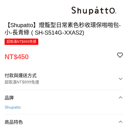
【Shupatto】燈籠型日常素色秒收環保啪啪包-
小-長青綠 ( SH-S514G-XXAS2)
超取滿NT$899免運
NT$450
付款與運送方式
超取滿NT$899免運
付款方式
品牌
信用卡一次付款
Shupatto
LINE Pay
商品特色
Apple Pay