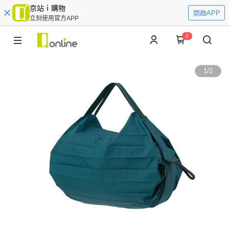
京站ｉ購物
開啟APP
立刻使用官方APP
0
1
/
2