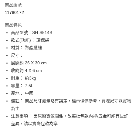
商品編號
街口支付
11780172
悠遊付
商品特色
Google Pay
商品型號：SH-S514B
全盈+PAY
款式(功能)： 環保袋
材質： 聚酯纖維
大哥付你分期
尺寸：
相關說明
展開約 26 X 30 cm
【大哥付你分期使用說明】
AFTEE先享後付
1.本服務由台灣大哥大提供，台灣大哥大用戶可立即使用無須另外申請。
收納約 4 X 6 cm
2.付款方式選擇「大哥付你分期」，訂單成立後會自動跳轉到大哥付的交易
相關說明
耐重： 約3kg
流程，驗證手機門號後，選擇欲分期的期數、繳款截止日，確認付款後即完
【關於「AFTEE先享後付」】
容量： 7.5L
成交易。
ATM付款
AFTEE先享後付是「在收到商品之後才付款」的支付方式。 讓您購物簡單
3.實際核准額度、可分期數及費用金額請依後續交易確認頁面所載為準。
產地： 中國
便利好安心！
4.訂單成立30分鐘內，如未前往確認交易或遇審核未通過，訂單將自動取
１．簡單：不需註冊會員、不需綁卡、不需儲值。
備註： 商品尺寸測量略有誤差，標示僅供參考，實際尺寸以實物
運送方式
消。如遇「轉專審核」未通過狀況，表示未達大哥付你分期系統評分，恕無
２．便利：只要手機號碼，簡訊認證，即可結帳。
法說明評估內容。
為主
３．安心：先確認商品／服務後，再付款。
付款後全家取貨
【繳款方式說明】
注意事項： 因原廠貨源關係，故每批包款內裡/五金可能有些許
1.分期款項不併入電信帳單，「大哥付你分期」於每月結算日後寄送繳費提
每筆NT$70，滿NT$899(含以上)免運費
【「AFTEE先享後付」結帳流程】
差異，請以實際包款為準
醒簡訊。
１．於結帳方式選擇「AFTEE先享後付」後，將跳轉至「AFTEE先享後付」
2.透過簡訊連結打開帳單後，可選擇「超商條碼／台灣大直營門市／銀行轉
付款後7-11取貨
結帳頁面，進行簡訊認證並確認金額後，即可完成結帳。
帳／街口支付／iPASS MONEY」等通路繳費。