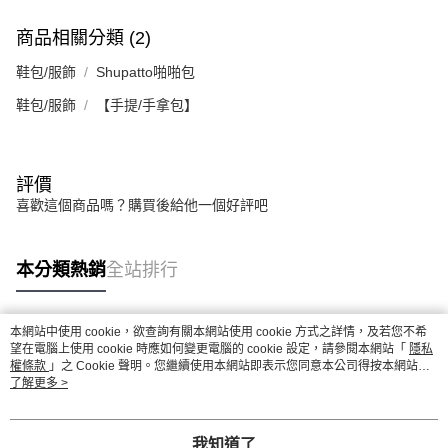
商品相關分類 (2)
鞋包/服飾
Shupatto啪啪包
鞋包/服飾
【手提/手拿包】
評價
喜歡這個商品嗎？購買後給他一個好評吧
本分類熱銷
全站排行
本網站中使用 cookie，欲查詢有關本網站使用 cookie 方式之詳情，及若您不希
熱門標籤
望在電腦上使用 cookie 時應如何變更電腦的 cookie 設定，請參閱本網站「
隱私
權條款
」之 Cookie 聲明。您繼續使用本網站即表示您同意本公司得按本網站使
用條款之 Cookie 聲明使用 cookie。
了解更多 >
我知道了