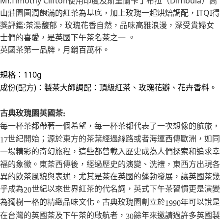
Mr.Timothy Clifton使用印度及斯里蘭卡丁布拉（Dimbula）高
【注意事項】
ATM／網路銀行／等多元方式進行付款，方視為交易完成。
山莊園圓潤飽滿的紅茶為基底，加上玫瑰一起烘焙調配，ITQI得
宅配
1.本服務係由「台灣大哥大股份有限公司」（以下簡稱本公司）所提供，讓
※ 請注意：結帳手續完成當下不需立刻繳費，但若您需要取消訂單，請聯絡
用戶於交易時，得透過本服務購買商品或服務，並由商店將買賣／分期付款
獎評鑑:茶湯馥郁，玫瑰花香自然，品味高雅浪漫，深受貴婦女
每筆NT$100，滿NT$1,000(含以上)免運費
購買商品的店家。未經商家同意取消之訂單仍視為有效，需透過AFTEE先享
買賣價金債權讓與本公司後，依約使用本公司帳單繳交帳款。
後付繳納相關費用。
士們的喜愛，是英國下午茶名茶之一 。
2.基於同意付款使用「大哥付你分期」之契約關係目的，商店將以您的個人
京站台北店客服中心(1F星巴克旁) 即日起不提供京站紙袋，取件時
※ 交易是否成功請以「AFTEE先享後付 」之結帳頁面顯示為準，若有關於
英國茶第一品牌，月銷百萬杯。
資料（包含姓名、電話或地址）提供予台灣大哥大進項蒐集、處理及利用，
是否繳費成功／繳費後需取消欲退款等相關疑問，請聯繫「AFTEE先享後付
請自備購物袋，若需購買紙袋可現場詢問
由本公司與您本人進行分期帳單所需資料之確認、核對及更正。
客戶支援中心」
https://netprotections.freshdesk.com/support/home
3.完整用戶服務條款，請詳閱以下連結：
https://oppay.tw/userRule
免運費
規格：110g
【注意事項】
成份(配方)：製茶大師調配：頂級紅茶、玫瑰花瓣
、花卉香料
。
１．透過由恩沛科技股份有限公司提供之「AFTEE先享後付」服務完成之交
易，需依本服務之必要範圍內提供個人資料，並將交易相關給付款項請求債
權轉讓予恩沛科技股份有限公司。
古典玫瑰園英國茶
:
２．關於個人資料處理事宜，請瀏覽以下網址：
https://aftee.tw/terms/#terms3
每一杯茶都帶著一個希望，每一杯茶都代表了一次想像的航旅，
３．未成年的使用者請事先徵得法定代理人或監護人之同意方可使用
世紀開始；源於東方的茶葉經過絲路或者海運西傳歐洲，如同
17
「AFTEE先享後付」，若未經同意申辦者引起之損失，本公司不負相關責
任。
一場精彩的奇幻旅程，這些都曾載入歷史成為人們探索和追求幸
４．使用「AFTEE先享後付」時，將依據個別帳號之用戶狀況，依本公司即
福的象徵。東茶西傳後，經過歷史的演變、洗禮，東西方出現各
時審查核予不同之上限額度；若仍有額度不足之情形，本公司將視審查結果
異的飲茶風貌與表述，尤其是茶在英國的蓬勃發展，讓英國茶幾
請求用戶進行身份認證。
５．嚴禁一人註冊多個帳號或使用他人資訊註冊。若發現惡意使用之情形，
乎成為
世紀以來世界紅茶的代名詞，英式下午茶習慣更是演變
20
恩沛科技股份有限公司將有權停止該用戶之使用額度並採取法律行動。
為獨樹一格的精緻品味文化。古典玫瑰園創立於
年可以說是
1990
在台灣的英國茶及下午茶的啟航者，
餘年來邀請過許多英國製
30