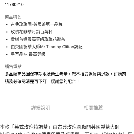
11780210
悠遊付
商品特色
Google Pay
古典玫瑰園-英國茶第一品牌
全盈+PAY
玫瑰花瓣茶月銷百萬杯
貴婦首選最高等級玫瑰花瓣茶
大哥付你分期
由英國製茶大師Mr.Timothy Clifton調配
相關說明
皇室品味 最高等級
【大哥付你分期使用說明】
AFTEE先享後付
1.本服務由台灣大哥大提供，台灣大哥大用戶可立即使用無須另外申請。
銷售重點
2.付款方式選擇「大哥付你分期」，訂單成立後會自動跳轉到大哥付的交易
相關說明
流程，驗證手機門號後，選擇欲分期的期數、繳款截止日，確認付款後即完
食品類商品因保存期限及衛生考量，恕不接受退貨與退款，訂購前
【關於「AFTEE先享後付」】
成交易。
ATM付款
AFTEE先享後付是「在收到商品之後才付款」的支付方式。 讓您購物簡單
請務必確認清楚再下訂，感謝您的配合！
3.實際核准額度、可分期數及費用金額請依後續交易確認頁面所載為準。
便利好安心！
4.訂單成立30分鐘內，如未前往確認交易或遇審核未通過，訂單將自動取
１．簡單：不需註冊會員、不需綁卡、不需儲值。
運送方式
消。如遇「轉專審核」未通過狀況，表示未達大哥付你分期系統評分，恕無
２．便利：只要手機號碼，簡訊認證，即可結帳。
法說明評估內容。
３．安心：先確認商品／服務後，再付款。
付款後全家取貨
【繳款方式說明】
詳細說明
相關推薦
1.分期款項不併入電信帳單，「大哥付你分期」於每月結算日後寄送繳費提
每筆NT$70，滿NT$899(含以上)免運費
【「AFTEE先享後付」結帳流程】
醒簡訊。
１．於結帳方式選擇「AFTEE先享後付」後，將跳轉至「AFTEE先享後付」
2.透過簡訊連結打開帳單後，可選擇「超商條碼／台灣大直營門市／銀行轉
付款後7-11取貨
結帳頁面，進行簡訊認證並確認金額後，即可完成結帳。
本款「英式玫瑰特調茶」由古典玫瑰園顧問英國製茶大師
帳／街口支付／iPASS MONEY」等通路繳費。
２．訂單成立數日內，您將收到繳費通知簡訊。
每筆NT$70，滿NT$899(含以上)免運費
３．收到繳費通知簡訊後14天內，點擊此簡訊中的連結，可透過四大超商／