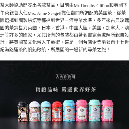
茶大師協助開發出各款茶品，目前由
和英國下
Mr.Timothy Clifton
午茶親善大使
擔任顧問所調配的英國茶、從茶
Mrs. Anne Scagell
園選擇到調製烘焙等都達到世界一流專業水準，多年來古典玫瑰
園的茶銷售到英國，日本，香港，中國大陸，美國，加拿大，澳
洲等許多的國家，尤其所有的包裝都由著名畫家黃騰輝所親自設
計，將英國茶文化融入了藝術，這是一個台灣企業隨著自十七世
紀海路運茶的帆船啟航，所展開的一場新的尋茶之旅！