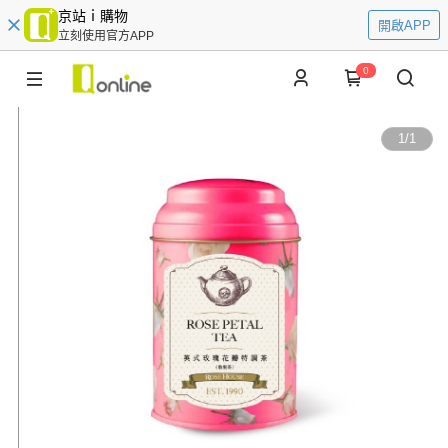
京站ｉ購物
開啟APP
立刻使用官方APP
0
1
/
1