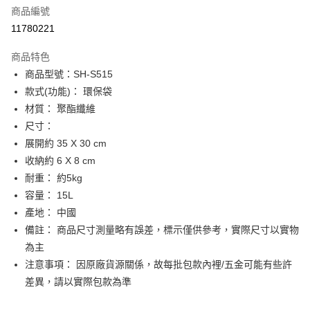
商品編號
街口支付
11780221
悠遊付
商品特色
Google Pay
商品型號：SH-S515
全盈+PAY
款式(功能)： 環保袋
材質： 聚酯纖維
大哥付你分期
尺寸：
相關說明
展開約 35 X 30 cm
【大哥付你分期使用說明】
AFTEE先享後付
1.本服務由台灣大哥大提供，台灣大哥大用戶可立即使用無須另外申請。
收納約 6 X 8 cm
2.付款方式選擇「大哥付你分期」，訂單成立後會自動跳轉到大哥付的交易
相關說明
耐重： 約5kg
流程，驗證手機門號後，選擇欲分期的期數、繳款截止日，確認付款後即完
【關於「AFTEE先享後付」】
容量： 15L
成交易。
ATM付款
AFTEE先享後付是「在收到商品之後才付款」的支付方式。 讓您購物簡單
3.實際核准額度、可分期數及費用金額請依後續交易確認頁面所載為準。
產地： 中國
便利好安心！
4.訂單成立30分鐘內，如未前往確認交易或遇審核未通過，訂單將自動取
１．簡單：不需註冊會員、不需綁卡、不需儲值。
備註： 商品尺寸測量略有誤差，標示僅供參考，實際尺寸以實物
運送方式
消。如遇「轉專審核」未通過狀況，表示未達大哥付你分期系統評分，恕無
２．便利：只要手機號碼，簡訊認證，即可結帳。
法說明評估內容。
為主
３．安心：先確認商品／服務後，再付款。
付款後全家取貨
【繳款方式說明】
注意事項： 因原廠貨源關係，故每批包款內裡/五金可能有些許
1.分期款項不併入電信帳單，「大哥付你分期」於每月結算日後寄送繳費提
每筆NT$70，滿NT$899(含以上)免運費
【「AFTEE先享後付」結帳流程】
差異，請以實際包款為準
醒簡訊。
１．於結帳方式選擇「AFTEE先享後付」後，將跳轉至「AFTEE先享後付」
2.透過簡訊連結打開帳單後，可選擇「超商條碼／台灣大直營門市／銀行轉
付款後7-11取貨
結帳頁面，進行簡訊認證並確認金額後，即可完成結帳。
帳／街口支付／iPASS MONEY」等通路繳費。