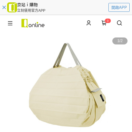
京站ｉ購物
開啟APP
立刻使用官方APP
0
1
/
2