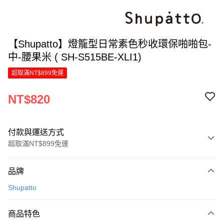
【Shupatto】燈籠型日常素色秒收環保啪啪包-
中-腰果米 ( SH-S515BE-XLI1)
超取滿NT$899免運
NT$820
付款與運送方式
超取滿NT$899免運
付款方式
品牌
信用卡一次付款
Shupatto
LINE Pay
商品特色
Apple Pay