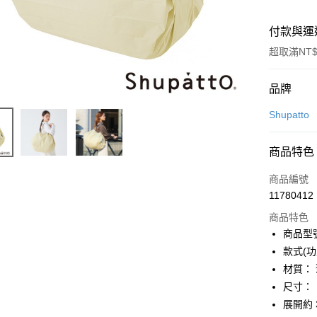
付款與運
超取滿NT$
付款方式
品牌
信用卡一
Shupatto
LINE Pay
商品特色
Apple Pay
商品編號
街口支付
11780412
商品特色
悠遊付
商品型號
Google Pa
款式(功
材質：
全盈+PAY
尺寸：
大哥付你
展開約 3
相關說明