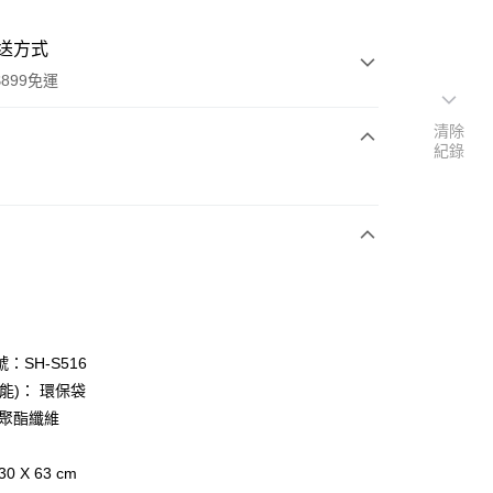
送方式
899免運
清除
紀錄
次付款
：SH-S516
y
能)： 環保袋
 聚酯纖維
分期
0 X 63 cm