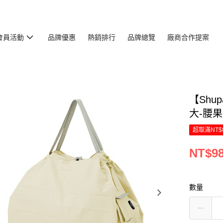
會員活動
品牌優惠
熱銷排行
品牌總覽
廠商合作提案
【Shu
大-腰果米
超取滿NT$
NT$9
數量