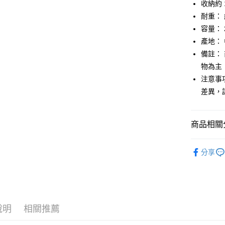
收納約 1
【大哥付
AFTEE先
耐重： 
1.本服務
2.付款方
相關說明
容量： 
流程，驗
【關於「A
產地：
ATM付款
完成交易
AFTEE
3.實際核
備註：
便利好安
4.訂單成
１．簡單
物為主
消。如遇
２．便利
運送方式
注意事
無法說明
３．安心
【繳款方
差異，
付款後全
1.分期款
【「AFT
醒簡訊。
每筆NT$7
１．於結帳
2.透過簡
付」結帳
商品相關分
帳／街口支
付款後7-1
２．訂單
３．收到繳
每筆NT$7
鞋包/服飾
【注意事
／ATM／
分享
1.本服務
※ 請注意
宅配
鞋包/服飾
用戶於交
絡購買商品
款買賣價
先享後付
每筆NT$1
2.基於同
※ 交易是
資料（包
是否繳費成
京站台北店
用，由本
付客戶支
請自備購
3.完整用
說明
相關推薦
免運費
【注意事