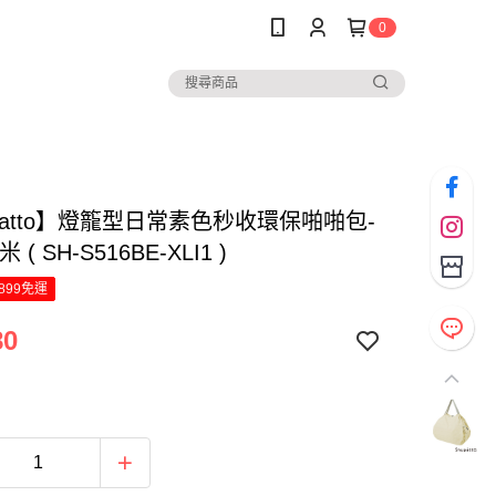
0
patto】燈籠型日常素色秒收環保啪啪包-
 ( SH-S516BE-XLI1 )
899免運
80