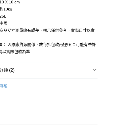
0 X 10 cm
你分期使用說明】
享後付
約10kg
由台灣大哥大提供，台灣大哥大用戶可立即使用無須另外申請。
式選擇「大哥付你分期」，訂單成立後會自動跳轉到大哥付的交易
25L
證手機門號後，選擇欲分期的期數、繳款截止日，確認付款後即
FTEE先享後付」】
 中國
。
先享後付是「在收到商品之後才付款」的支付方式。 讓您購物簡單
准額度、可分期數及費用金額請依後續交易確認頁面所載為準。
 商品尺寸測量略有誤差，標示僅供參考，實際尺寸以實
心！
立30分鐘內，如未前往確認交易或遇審核未通過，訂單將自動取
：不需註冊會員、不需綁卡、不需儲值。
「轉專審核」未通過狀況，表示未達大哥付你分期系統評分，恕
：只要手機號碼，簡訊認證，即可結帳。
項： 因原廠貨源關係，故每批包款內裡/五金可能有些許
評估內容。
：先確認商品／服務後，再付款。
式說明】
請以實際包款為準
家取貨
項不併入電信帳單，「大哥付你分期」於每月結算日後寄送繳費提
EE先享後付」結帳流程】
0，滿NT$899(含以上)免運費
方式選擇「AFTEE先享後付」後，將跳轉至「AFTEE先享後
訊連結打開帳單後，可選擇「超商條碼／台灣大直營門市／銀行轉
頁面，進行簡訊認證並確認金額後，即可完成結帳。
類 (2)
付／iPASS MONEY」等通路繳費。
1取貨
成立數日內，您將收到繳費通知簡訊。
費通知簡訊後14天內，點擊此簡訊中的連結，可透過四大超商
0，滿NT$899(含以上)免運費
項】
Shupatto啪啪包
網路銀行／等多元方式進行付款，方視為交易完成。
客服
係由「台灣大哥大股份有限公司」（以下簡稱本公司）所提供，讓
：結帳手續完成當下不需立刻繳費，但若您需要取消訂單，請聯
【手提/手拿包】
易時，得透過本服務購買商品或服務，並由商店將買賣／分期付
的店家。未經商家同意取消之訂單仍視為有效，需透過AFTEE
金債權讓與本公司後，依約使用本公司帳單繳交帳款。
繳納相關費用。
00，滿NT$1,000(含以上)免運費
意付款使用「大哥付你分期」之契約關係目的，商店將以您的個人
否成功請以「AFTEE先享後付 」之結帳頁面顯示為準，若有關於
含姓名、電話或地址）提供予台灣大哥大進項蒐集、處理及利
功／繳費後需取消欲退款等相關疑問，請聯繫「AFTEE先享後
客服中心(1F星巴克旁) 即日起不提供京站紙袋，取件時
公司與您本人進行分期帳單所需資料之確認、核對及更正。
援中心」
https://netprotections.freshdesk.com/support/home
物袋，若需購買紙袋可現場詢問
戶服務條款，請詳閱以下連結：
https://oppay.tw/userRule
項】