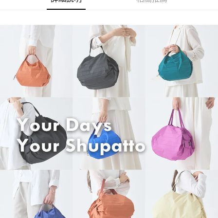
２．訂單成立數日內，您將收到繳費通知簡訊。
每筆NT$70，滿NT$899(含以上)免運費
３．收到繳費通知簡訊後14天內，點擊此簡訊中的連結，可透過四大超商／
【注意事項】
ATM／網路銀行／等多元方式進行付款，方視為交易完成。
宅配
1.本服務係由「台灣大哥大股份有限公司」（以下簡稱本公司）所提供，讓
※ 請注意：結帳手續完成當下不需立刻繳費，但若您需要取消訂單，請聯絡
用戶於交易時，得透過本服務購買商品或服務，並由商店將買賣／分期付款
每筆NT$100，滿NT$1,000(含以上)免運費
購買商品的店家。未經商家同意取消之訂單仍視為有效，需透過AFTEE先享
買賣價金債權讓與本公司後，依約使用本公司帳單繳交帳款。
後付繳納相關費用。
2.基於同意付款使用「大哥付你分期」之契約關係目的，商店將以您的個人
京站台北店客服中心(1F星巴克旁) 即日起不提供京站紙袋，取件時
※ 交易是否成功請以「AFTEE先享後付 」之結帳頁面顯示為準，若有關於
資料（包含姓名、電話或地址）提供予台灣大哥大進項蒐集、處理及利用，
是否繳費成功／繳費後需取消欲退款等相關疑問，請聯繫「AFTEE先享後付
請自備購物袋，若需購買紙袋可現場詢問
由本公司與您本人進行分期帳單所需資料之確認、核對及更正。
客戶支援中心」
https://netprotections.freshdesk.com/support/home
3.完整用戶服務條款，請詳閱以下連結：
https://oppay.tw/userRule
免運費
【注意事項】
１．透過由恩沛科技股份有限公司提供之「AFTEE先享後付」服務完成之交
易，需依本服務之必要範圍內提供個人資料，並將交易相關給付款項請求債
權轉讓予恩沛科技股份有限公司。
２．關於個人資料處理事宜，請瀏覽以下網址：
https://aftee.tw/terms/#terms3
３．未成年的使用者請事先徵得法定代理人或監護人之同意方可使用
「AFTEE先享後付」，若未經同意申辦者引起之損失，本公司不負相關責
任。
４．使用「AFTEE先享後付」時，將依據個別帳號之用戶狀況，依本公司即
時審查核予不同之上限額度；若仍有額度不足之情形，本公司將視審查結果
請求用戶進行身份認證。
５．嚴禁一人註冊多個帳號或使用他人資訊註冊。若發現惡意使用之情形，
恩沛科技股份有限公司將有權停止該用戶之使用額度並採取法律行動。