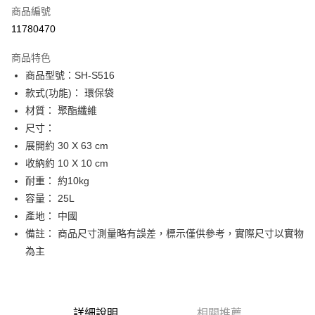
商品編號
街口支付
11780470
悠遊付
商品特色
Google Pay
商品型號：SH-S516
全盈+PAY
款式(功能)： 環保袋
材質： 聚酯纖維
大哥付你分期
尺寸：
相關說明
展開約 30 X 63 cm
【大哥付你分期使用說明】
AFTEE先享後付
1.本服務由台灣大哥大提供，台灣大哥大用戶可立即使用無須另外申請。
收納約 10 X 10 cm
2.付款方式選擇「大哥付你分期」，訂單成立後會自動跳轉到大哥付的交易
相關說明
耐重： 約10kg
流程，驗證手機門號後，選擇欲分期的期數、繳款截止日，確認付款後即完
【關於「AFTEE先享後付」】
容量： 25L
成交易。
ATM付款
AFTEE先享後付是「在收到商品之後才付款」的支付方式。 讓您購物簡單
3.實際核准額度、可分期數及費用金額請依後續交易確認頁面所載為準。
產地： 中國
便利好安心！
4.訂單成立30分鐘內，如未前往確認交易或遇審核未通過，訂單將自動取
１．簡單：不需註冊會員、不需綁卡、不需儲值。
備註： 商品尺寸測量略有誤差，標示僅供參考，實際尺寸以實物
運送方式
消。如遇「轉專審核」未通過狀況，表示未達大哥付你分期系統評分，恕無
２．便利：只要手機號碼，簡訊認證，即可結帳。
法說明評估內容。
為主
３．安心：先確認商品／服務後，再付款。
付款後全家取貨
【繳款方式說明】
1.分期款項不併入電信帳單，「大哥付你分期」於每月結算日後寄送繳費提
每筆NT$70，滿NT$899(含以上)免運費
【「AFTEE先享後付」結帳流程】
醒簡訊。
１．於結帳方式選擇「AFTEE先享後付」後，將跳轉至「AFTEE先享後付」
2.透過簡訊連結打開帳單後，可選擇「超商條碼／台灣大直營門市／銀行轉
付款後7-11取貨
結帳頁面，進行簡訊認證並確認金額後，即可完成結帳。
詳細說明
相關推薦
帳／街口支付／iPASS MONEY」等通路繳費。