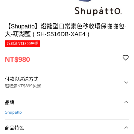
【Shupatto】燈籠型日常素色秒收環保啪啪包-
大-窈湖藍 ( SH-S516DB-XAE4 )
超取滿NT$899免運
NT$980
付款與運送方式
超取滿NT$899免運
付款方式
品牌
信用卡一次付款
Shupatto
LINE Pay
商品特色
Apple Pay