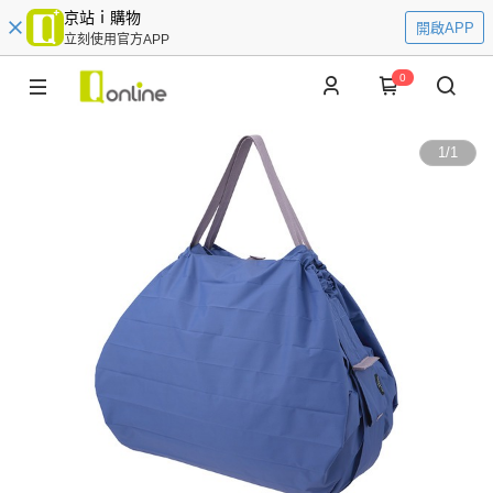
京站ｉ購物
開啟APP
立刻使用官方APP
0
1
/
1