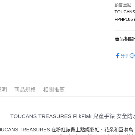
玉山商
銷售重點
台新國
全盈+PAY
TOUCANS
台灣樂
FPNP185 
大哥付你
相關說明
【大哥付
AFTEE先
商品相關分
1.本服務
2.付款方
相關說明
飾品/配件
流程，驗
【關於「A
分享
ATM付款
完成交易
AFTEE
飾品/配件
3.實際核
便利好安
4.訂單成
１．簡單
消。如遇
２．便利
運送方式
無法說明
３．安心
【繳款方
付款後全
1.分期款
說明
商品規格
相關推薦
【「AFT
醒簡訊。
每筆NT$7
１．於結帳
2.透過簡
付」結帳
帳／街口支
付款後7-1
２．訂單
３．收到繳
每筆NT$7
TOUCANS TREASURES
FlikFlak 兒童手錶 安全
【注意事
／ATM／
1.本服務
※ 請注意
宅配
用戶於交
絡購買商品
OUCANS TREASURES 在粉紅錶帶上點綴彩虹、花朵和
款買賣價
先享後付
每筆NT$1