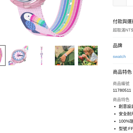
付款與運
超取滿NT$
付款方式
品牌
信用卡一
swatch
信用卡分
商品特色
6 期 
商品編號
合作金
LINE Pay
11780511
華南商
Apple Pay
上海商
商品特色
國泰世
創意設
街口支付
臺灣中
安全耐
匯豐（
悠遊付
100
聯邦商
型號:FP
元大商
Google Pa