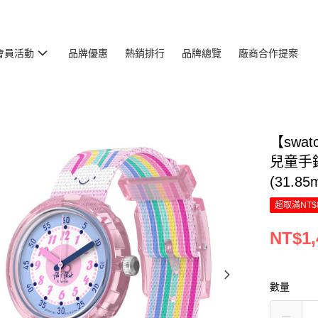
會員活動
品牌優惠
熱銷排行
品牌總覽
廠商合作提案
【swat
兒童手錶
(31.85
超取滿NT$
NT$1,
數量