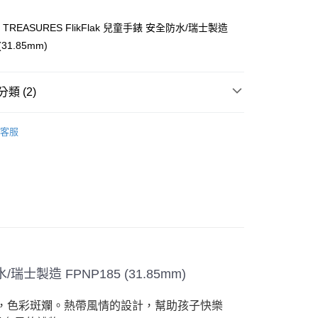
業銀行
星展（台灣）商業銀行
際商業銀行
中國信託商業銀行
 TREASURES FlikFlak 兒童手錶 安全防水/瑞士製造
天信用卡公司
(31.85mm)
分期
你分期使用說明】
享後付
類 (2)
由台灣大哥大提供，台灣大哥大用戶可立即使用無須另外申請。
式選擇「大哥付你分期」，訂單成立後會自動跳轉到大哥付的交易
證手機門號後，選擇欲分期的期數、繳款截止日，確認付款後即
swatch
FTEE先享後付」】
客服
。
先享後付是「在收到商品之後才付款」的支付方式。 讓您購物簡單
【手錶】
准額度、可分期數及費用金額請依後續交易確認頁面所載為準。
心！
立30分鐘內，如未前往確認交易或遇審核未通過，訂單將自動取
：不需註冊會員、不需綁卡、不需儲值。
「轉專審核」未通過狀況，表示未達大哥付你分期系統評分，恕
：只要手機號碼，簡訊認證，即可結帳。
評估內容。
：先確認商品／服務後，再付款。
式說明】
家取貨
項不併入電信帳單，「大哥付你分期」於每月結算日後寄送繳費提
EE先享後付」結帳流程】
0，滿NT$899(含以上)免運費
方式選擇「AFTEE先享後付」後，將跳轉至「AFTEE先享後
訊連結打開帳單後，可選擇「超商條碼／台灣大直營門市／銀行轉
頁面，進行簡訊認證並確認金額後，即可完成結帳。
付／iPASS MONEY」等通路繳費。
1取貨
成立數日內，您將收到繳費通知簡訊。
費通知簡訊後14天內，點擊此簡訊中的連結，可透過四大超商
0，滿NT$899(含以上)免運費
防水/瑞士製造
FPNP185
(31.85mm)
項】
網路銀行／等多元方式進行付款，方視為交易完成。
係由「台灣大哥大股份有限公司」（以下簡稱本公司）所提供，讓
：結帳手續完成當下不需立刻繳費，但若您需要取消訂單，請聯
易時，得透過本服務購買商品或服務，並由商店將買賣／分期付
的店家。未經商家同意取消之訂單仍視為有效，需透過AFTEE
巨嘴鳥，色彩斑斕。熱帶風情的設計，幫助孩子快樂
金債權讓與本公司後，依約使用本公司帳單繳交帳款。
繳納相關費用。
00，滿NT$1,000(含以上)免運費