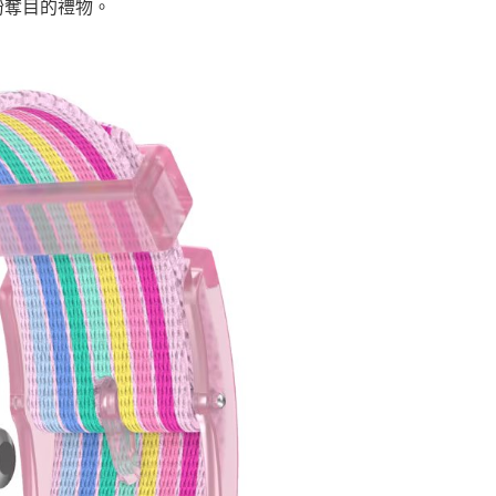
紛奪目的禮物。
意付款使用「大哥付你分期」之契約關係目的，商店將以您的個人
否成功請以「AFTEE先享後付 」之結帳頁面顯示為準，若有關於
含姓名、電話或地址）提供予台灣大哥大進項蒐集、處理及利
功／繳費後需取消欲退款等相關疑問，請聯繫「AFTEE先享後
客服中心(1F星巴克旁) 即日起不提供京站紙袋，取件時
公司與您本人進行分期帳單所需資料之確認、核對及更正。
援中心」
https://netprotections.freshdesk.com/support/home
物袋，若需購買紙袋可現場詢問
戶服務條款，請詳閱以下連結：
https://oppay.tw/userRule
項】
恩沛科技股份有限公司提供之「AFTEE先享後付」服務完成之
依本服務之必要範圍內提供個人資料，並將交易相關給付款項請
讓予恩沛科技股份有限公司。
個人資料處理事宜，請瀏覽以下網址：
ee.tw/terms/#terms3
年的使用者請事先徵得法定代理人或監護人之同意方可使用
E先享後付」，若未經同意申辦者引起之損失，本公司不負相關責
AFTEE先享後付」時，將依據個別帳號之用戶狀況，依本公司
核予不同之上限額度；若仍有額度不足之情形，本公司將視審查
用戶進行身份認證。
一人註冊多個帳號或使用他人資訊註冊。若發現惡意使用之情
科技股份有限公司將有權停止該用戶之使用額度並採取法律行