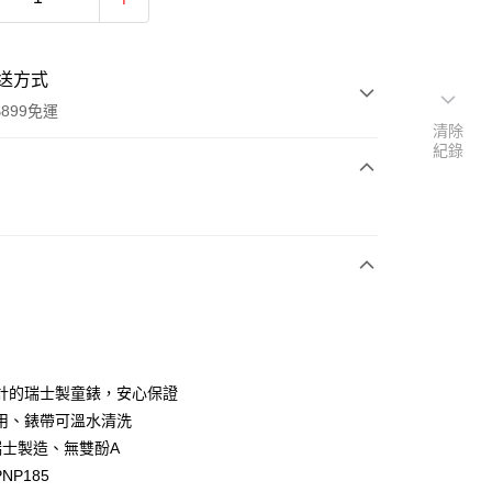
送方式
899免運
清除
紀錄
次付款
期付款
0 利率 每期
NT$233
21家銀行
庫商業銀行
第一商業銀行
業銀行
彰化商業銀行
業儲蓄銀行
台北富邦商業銀行
華商業銀行
兆豐國際商業銀行
計的瑞士製童錶，安心保證
小企業銀行
台中商業銀行
用、錶帶可溫水清洗
台灣）商業銀行
華泰商業銀行
%瑞士製造、無雙酚A
業銀行
遠東國際商業銀行
NP185
業銀行
永豐商業銀行
y