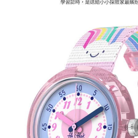
學習認時，是送給小小探險家最繽
2.基於同
※ 交易是
資料（包
是否繳費成
京站台北店
用，由本
付客戶支
請自備購
3.完整用
免運費
【注意事
１．透過由
交易，需
求債權轉
２．關於
https://aft
３．未成
「AFTE
任。
４．使用「
即時審查
結果請求
５．嚴禁
形，恩沛
動。