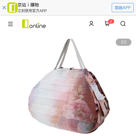
京站ｉ購物
開啟APP
立刻使用官方APP
0
1
/
2