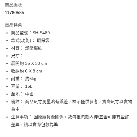
商品編號
街口支付
11780585
悠遊付
商品特色
Google Pay
商品型號：SH-S489
全盈+PAY
款式(功能)： 環保袋
材質： 聚酯纖維
大哥付你分期
尺寸：
相關說明
展開約 35 X 30 cm
【大哥付你分期使用說明】
AFTEE先享後付
1.本服務由台灣大哥大提供，台灣大哥大用戶可立即使用無須另外申請。
收納約 6 X 8 cm
2.付款方式選擇「大哥付你分期」，訂單成立後會自動跳轉到大哥付的交易
相關說明
耐重： 約5kg
流程，驗證手機門號後，選擇欲分期的期數、繳款截止日，確認付款後即完
【關於「AFTEE先享後付」】
容量： 15L
成交易。
ATM付款
AFTEE先享後付是「在收到商品之後才付款」的支付方式。 讓您購物簡單
3.實際核准額度、可分期數及費用金額請依後續交易確認頁面所載為準。
產地： 中國
便利好安心！
4.訂單成立30分鐘內，如未前往確認交易或遇審核未通過，訂單將自動取
１．簡單：不需註冊會員、不需綁卡、不需儲值。
備註： 商品尺寸測量略有誤差，標示僅供參考，實際尺寸以實物
運送方式
消。如遇「轉專審核」未通過狀況，表示未達大哥付你分期系統評分，恕無
２．便利：只要手機號碼，簡訊認證，即可結帳。
法說明評估內容。
為主
３．安心：先確認商品／服務後，再付款。
付款後全家取貨
【繳款方式說明】
注意事項： 因原廠貨源關係，故每批包款內裡/五金可能有些許
1.分期款項不併入電信帳單，「大哥付你分期」於每月結算日後寄送繳費提
每筆NT$70，滿NT$899(含以上)免運費
【「AFTEE先享後付」結帳流程】
差異，請以實際包款為準
醒簡訊。
１．於結帳方式選擇「AFTEE先享後付」後，將跳轉至「AFTEE先享後付」
2.透過簡訊連結打開帳單後，可選擇「超商條碼／台灣大直營門市／銀行轉
付款後7-11取貨
結帳頁面，進行簡訊認證並確認金額後，即可完成結帳。
帳／街口支付／iPASS MONEY」等通路繳費。