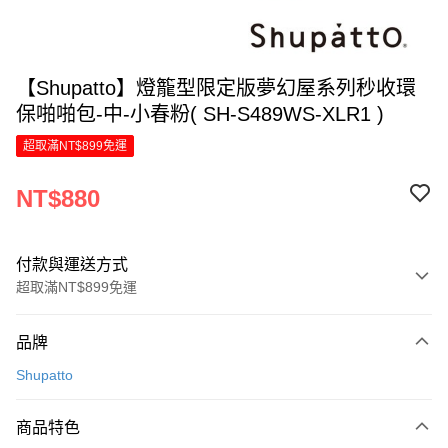
【Shupatto】燈籠型限定版夢幻屋系列秒收環
保啪啪包-中-小春粉( SH-S489WS-XLR1 )
超取滿NT$899免運
NT$880
付款與運送方式
超取滿NT$899免運
付款方式
品牌
信用卡一次付款
Shupatto
LINE Pay
商品特色
Apple Pay