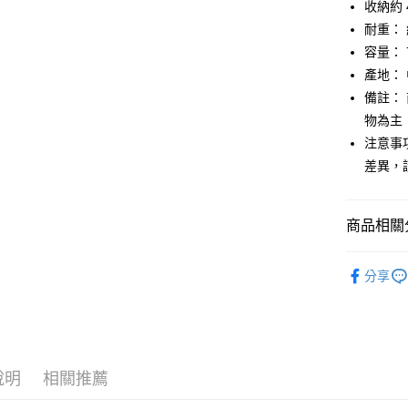
收納約 4
【大哥付
AFTEE先
耐重： 
1.本服務
2.付款方
相關說明
容量： 7
流程，驗
【關於「A
產地：
ATM付款
完成交易
AFTEE
3.實際核
備註：
便利好安
4.訂單成
１．簡單
物為主
消。如遇
２．便利
運送方式
注意事
無法說明
３．安心
【繳款方
差異，
付款後全
1.分期款
【「AFT
醒簡訊。
每筆NT$7
１．於結帳
2.透過簡
付」結帳
商品相關分
帳／街口支
付款後7-1
２．訂單
３．收到繳
每筆NT$7
鞋包/服飾
【注意事
／ATM／
分享
1.本服務
※ 請注意
宅配
鞋包/服飾
用戶於交
絡購買商品
款買賣價
先享後付
每筆NT$1
2.基於同
※ 交易是
資料（包
是否繳費成
京站台北店
用，由本
付客戶支
請自備購
3.完整用
說明
相關推薦
免運費
【注意事