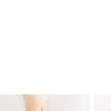
１．透過由
交易，需
求債權轉
２．關於
https://aft
３．未成
「AFTE
任。
４．使用「
即時審查
結果請求
５．嚴禁
形，恩沛
動。