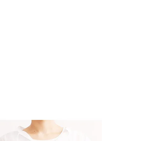
恩沛科技股份有限公司提供之「AFTEE先享後付」服務完成之
依本服務之必要範圍內提供個人資料，並將交易相關給付款項請
讓予恩沛科技股份有限公司。
個人資料處理事宜，請瀏覽以下網址：
ee.tw/terms/#terms3
年的使用者請事先徵得法定代理人或監護人之同意方可使用
E先享後付」，若未經同意申辦者引起之損失，本公司不負相關責
AFTEE先享後付」時，將依據個別帳號之用戶狀況，依本公司
核予不同之上限額度；若仍有額度不足之情形，本公司將視審查
用戶進行身份認證。
一人註冊多個帳號或使用他人資訊註冊。若發現惡意使用之情
科技股份有限公司將有權停止該用戶之使用額度並採取法律行