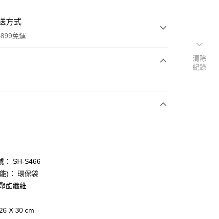
送方式
899免運
清除
紀錄
次付款
： SH-S466
y
能)： 環保袋
 聚酯纖維
分期
6 X 30 cm