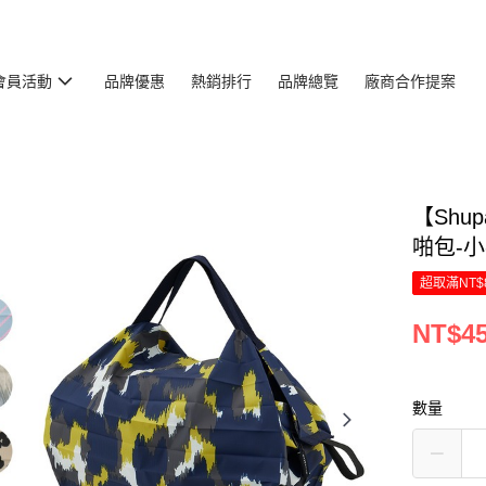
會員活動
品牌優惠
熱銷排行
品牌總覽
廠商合作提案
【Shu
啪包-小-
超取滿NT$
NT$4
數量