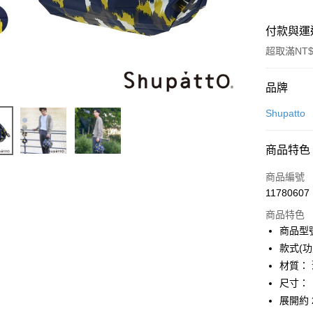
付款與運
超取滿NT$
付款方式
品牌
信用卡一
Shupatto
LINE Pay
商品特色
Apple Pay
商品編號
街口支付
11780607
商品特色
悠遊付
商品型號
Google Pa
款式(功
材質：
全盈+PAY
尺寸：
大哥付你
展開約 2
相關說明