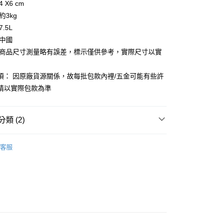
 X6 cm
你分期使用說明】
享後付
約3kg
由台灣大哥大提供，台灣大哥大用戶可立即使用無須另外申請。
式選擇「大哥付你分期」，訂單成立後會自動跳轉到大哥付的交易
.5L
證手機門號後，選擇欲分期的期數、繳款截止日，確認付款後即
FTEE先享後付」】
 中國
。
先享後付是「在收到商品之後才付款」的支付方式。 讓您購物簡單
准額度、可分期數及費用金額請依後續交易確認頁面所載為準。
 商品尺寸測量略有誤差，標示僅供參考，實際尺寸以實
心！
立30分鐘內，如未前往確認交易或遇審核未通過，訂單將自動取
：不需註冊會員、不需綁卡、不需儲值。
「轉專審核」未通過狀況，表示未達大哥付你分期系統評分，恕
：只要手機號碼，簡訊認證，即可結帳。
項： 因原廠貨源關係，故每批包款內裡/五金可能有些許
評估內容。
：先確認商品／服務後，再付款。
式說明】
請以實際包款為準
家取貨
項不併入電信帳單，「大哥付你分期」於每月結算日後寄送繳費提
EE先享後付」結帳流程】
0，滿NT$899(含以上)免運費
方式選擇「AFTEE先享後付」後，將跳轉至「AFTEE先享後
訊連結打開帳單後，可選擇「超商條碼／台灣大直營門市／銀行轉
頁面，進行簡訊認證並確認金額後，即可完成結帳。
類 (2)
付／iPASS MONEY」等通路繳費。
1取貨
成立數日內，您將收到繳費通知簡訊。
費通知簡訊後14天內，點擊此簡訊中的連結，可透過四大超商
0，滿NT$899(含以上)免運費
項】
Shupatto啪啪包
網路銀行／等多元方式進行付款，方視為交易完成。
客服
係由「台灣大哥大股份有限公司」（以下簡稱本公司）所提供，讓
：結帳手續完成當下不需立刻繳費，但若您需要取消訂單，請聯
【手提/手拿包】
易時，得透過本服務購買商品或服務，並由商店將買賣／分期付
的店家。未經商家同意取消之訂單仍視為有效，需透過AFTEE
金債權讓與本公司後，依約使用本公司帳單繳交帳款。
繳納相關費用。
00，滿NT$1,000(含以上)免運費
意付款使用「大哥付你分期」之契約關係目的，商店將以您的個人
否成功請以「AFTEE先享後付 」之結帳頁面顯示為準，若有關於
含姓名、電話或地址）提供予台灣大哥大進項蒐集、處理及利
功／繳費後需取消欲退款等相關疑問，請聯繫「AFTEE先享後
客服中心(1F星巴克旁) 即日起不提供京站紙袋，取件時
公司與您本人進行分期帳單所需資料之確認、核對及更正。
援中心」
https://netprotections.freshdesk.com/support/home
物袋，若需購買紙袋可現場詢問
戶服務條款，請詳閱以下連結：
https://oppay.tw/userRule
項】