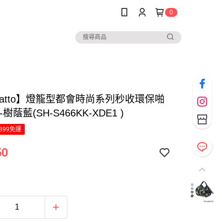
0
patto】燈籠型都會時尚系列秒收環保啪
樹蔭藍(SH-S466KK-XDE1 )
899免運
50