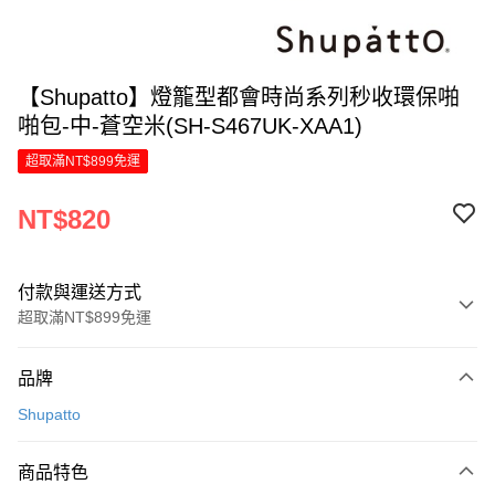
【Shupatto】燈籠型都會時尚系列秒收環保啪
啪包-中-蒼空米(SH-S467UK-XAA1)
超取滿NT$899免運
NT$820
付款與運送方式
超取滿NT$899免運
付款方式
品牌
信用卡一次付款
Shupatto
LINE Pay
商品特色
Apple Pay