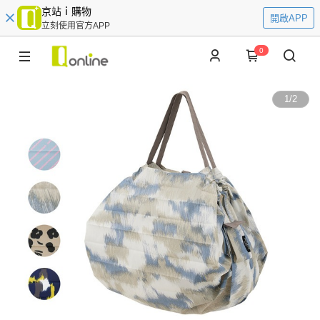
京站ｉ購物
開啟APP
立刻使用官方APP
0
1
/
2