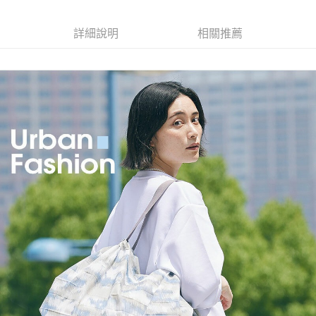
２．訂單成立數日內，您將收到繳費通知簡訊。
每筆NT$70，滿NT$899(含以上)免運費
３．收到繳費通知簡訊後14天內，點擊此簡訊中的連結，可透過四大超商／
【注意事項】
ATM／網路銀行／等多元方式進行付款，方視為交易完成。
詳細說明
相關推薦
宅配
1.本服務係由「台灣大哥大股份有限公司」（以下簡稱本公司）所提供，讓
※ 請注意：結帳手續完成當下不需立刻繳費，但若您需要取消訂單，請聯絡
用戶於交易時，得透過本服務購買商品或服務，並由商店將買賣／分期付款
每筆NT$100，滿NT$1,000(含以上)免運費
購買商品的店家。未經商家同意取消之訂單仍視為有效，需透過AFTEE先享
買賣價金債權讓與本公司後，依約使用本公司帳單繳交帳款。
後付繳納相關費用。
2.基於同意付款使用「大哥付你分期」之契約關係目的，商店將以您的個人
京站台北店客服中心(1F星巴克旁) 即日起不提供京站紙袋，取件時
※ 交易是否成功請以「AFTEE先享後付 」之結帳頁面顯示為準，若有關於
資料（包含姓名、電話或地址）提供予台灣大哥大進項蒐集、處理及利用，
是否繳費成功／繳費後需取消欲退款等相關疑問，請聯繫「AFTEE先享後付
請自備購物袋，若需購買紙袋可現場詢問
由本公司與您本人進行分期帳單所需資料之確認、核對及更正。
客戶支援中心」
https://netprotections.freshdesk.com/support/home
3.完整用戶服務條款，請詳閱以下連結：
https://oppay.tw/userRule
免運費
【注意事項】
１．透過由恩沛科技股份有限公司提供之「AFTEE先享後付」服務完成之交
易，需依本服務之必要範圍內提供個人資料，並將交易相關給付款項請求債
權轉讓予恩沛科技股份有限公司。
２．關於個人資料處理事宜，請瀏覽以下網址：
https://aftee.tw/terms/#terms3
３．未成年的使用者請事先徵得法定代理人或監護人之同意方可使用
「AFTEE先享後付」，若未經同意申辦者引起之損失，本公司不負相關責
任。
４．使用「AFTEE先享後付」時，將依據個別帳號之用戶狀況，依本公司即
時審查核予不同之上限額度；若仍有額度不足之情形，本公司將視審查結果
請求用戶進行身份認證。
５．嚴禁一人註冊多個帳號或使用他人資訊註冊。若發現惡意使用之情形，
恩沛科技股份有限公司將有權停止該用戶之使用額度並採取法律行動。