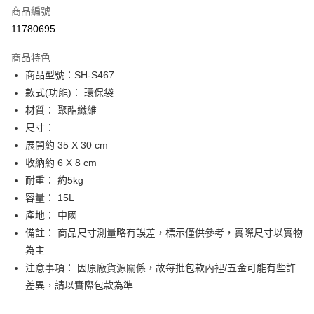
商品編號
街口支付
11780695
悠遊付
商品特色
Google Pay
商品型號：SH-S467
全盈+PAY
款式(功能)： 環保袋
材質： 聚酯纖維
大哥付你分期
尺寸：
相關說明
展開約 35 X 30 cm
【大哥付你分期使用說明】
AFTEE先享後付
1.本服務由台灣大哥大提供，台灣大哥大用戶可立即使用無須另外申請。
收納約 6 X 8 cm
2.付款方式選擇「大哥付你分期」，訂單成立後會自動跳轉到大哥付的交易
相關說明
耐重： 約5kg
流程，驗證手機門號後，選擇欲分期的期數、繳款截止日，確認付款後即完
【關於「AFTEE先享後付」】
容量： 15L
成交易。
ATM付款
AFTEE先享後付是「在收到商品之後才付款」的支付方式。 讓您購物簡單
3.實際核准額度、可分期數及費用金額請依後續交易確認頁面所載為準。
產地： 中國
便利好安心！
4.訂單成立30分鐘內，如未前往確認交易或遇審核未通過，訂單將自動取
１．簡單：不需註冊會員、不需綁卡、不需儲值。
備註： 商品尺寸測量略有誤差，標示僅供參考，實際尺寸以實物
運送方式
消。如遇「轉專審核」未通過狀況，表示未達大哥付你分期系統評分，恕無
２．便利：只要手機號碼，簡訊認證，即可結帳。
法說明評估內容。
為主
３．安心：先確認商品／服務後，再付款。
付款後全家取貨
【繳款方式說明】
注意事項： 因原廠貨源關係，故每批包款內裡/五金可能有些許
1.分期款項不併入電信帳單，「大哥付你分期」於每月結算日後寄送繳費提
每筆NT$70，滿NT$899(含以上)免運費
【「AFTEE先享後付」結帳流程】
差異，請以實際包款為準
醒簡訊。
１．於結帳方式選擇「AFTEE先享後付」後，將跳轉至「AFTEE先享後付」
2.透過簡訊連結打開帳單後，可選擇「超商條碼／台灣大直營門市／銀行轉
付款後7-11取貨
結帳頁面，進行簡訊認證並確認金額後，即可完成結帳。
帳／街口支付／iPASS MONEY」等通路繳費。