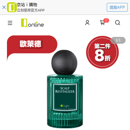
京站ｉ購物
開啟APP
立刻使用官方APP
0
1
/
1