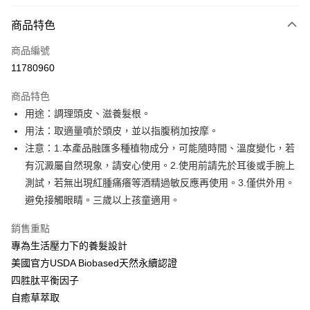
LINE Pay
商品特色
Apple Pay
商品編號
街口支付
11780960
悠遊付
商品特色
Google Pay
用途：調理頭皮、滋養髮根。
全盈+PAY
用法：取適量噴於頭皮，並以指腹稍加按摩。
注意：1.本產品融匯多種植物成分，可能隨時間、溫度變化，若
大哥付你分期
有沉澱屬自然現象，請安心使用。2.使用前請先於耳後或手腕上
相關說明
測試，若無出現紅腫痛癢等酒精過敏反應再使用。3.僅供外用。
【大哥付你分期使用說明】
AFTEE先享後付
1.本服務由台灣大哥大提供，台灣大哥大用戶可立即使用無須另外申請。
避免接觸眼睛。三歲以上孩童適用。
2.付款方式選擇「大哥付你分期」，訂單成立後會自動跳轉到大哥付的交易
相關說明
流程，驗證手機門號後，選擇欲分期的期數、繳款截止日，確認付款後即完
銷售重點
【關於「AFTEE先享後付」】
成交易。
ATM付款
AFTEE先享後付是「在收到商品之後才付款」的支付方式。 讓您購物簡單
專為生活壓力下的養髮設計
3.實際核准額度、可分期數及費用金額請依後續交易確認頁面所載為準。
便利好安心！
4.訂單成立30分鐘內，如未前往確認交易或遇審核未通過，訂單將自動取
美國官方USDA Biobased天然永續認證
１．簡單：不需註冊會員、不需綁卡、不需儲值。
運送方式
消。如遇「轉專審核」未通過狀況，表示未達大哥付你分期系統評分，恕無
２．便利：只要手機號碼，簡訊認證，即可結帳。
四胜肽平衡因子
法說明評估內容。
３．安心：先確認商品／服務後，再付款。
付款後全家取貨
自癒草萃取
【繳款方式說明】