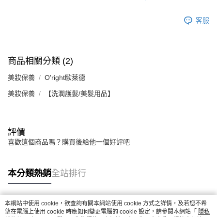
客服
商品相關分類 (2)
美妝保養
O'right歐萊德
美妝保養
【洗潤護髮/美髮用品】
評價
喜歡這個商品嗎？購買後給他一個好評吧
本分類熱銷
全站排行
本網站中使用 cookie，欲查詢有關本網站使用 cookie 方式之詳情，及若您不希
熱門標籤
望在電腦上使用 cookie 時應如何變更電腦的 cookie 設定，請參閱本網站「
隱私