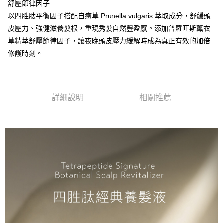
1.分期款項不併入電信帳單，「大哥付你分期」於每月結算日後寄送繳費提
每筆NT$70，滿NT$899(含以上)免運費
舒壓節律因子
【「AFTEE先享後付」結帳流程】
醒簡訊。
１．於結帳方式選擇「AFTEE先享後付」後，將跳轉至「AFTEE先享後付」
以四胜肽平衡因子搭配自癒草 Prunella vulgaris 萃取成分，舒緩頭
2.透過簡訊連結打開帳單後，可選擇「超商條碼／台灣大直營門市／銀行轉
付款後7-11取貨
結帳頁面，進行簡訊認證並確認金額後，即可完成結帳。
帳／街口支付／iPASS MONEY」等通路繳費。
皮壓力、強健滋養髮根，重現秀髮自然豐盈感。添加普羅旺斯薰衣
２．訂單成立數日內，您將收到繳費通知簡訊。
每筆NT$70，滿NT$899(含以上)免運費
草精萃舒壓節律因子，讓夜晚頭皮壓力緩解時成為真正有效的加倍
３．收到繳費通知簡訊後14天內，點擊此簡訊中的連結，可透過四大超商／
【注意事項】
ATM／網路銀行／等多元方式進行付款，方視為交易完成。
修護時刻。
宅配
1.本服務係由「台灣大哥大股份有限公司」（以下簡稱本公司）所提供，讓
※ 請注意：結帳手續完成當下不需立刻繳費，但若您需要取消訂單，請聯絡
用戶於交易時，得透過本服務購買商品或服務，並由商店將買賣／分期付款
每筆NT$100，滿NT$1,000(含以上)免運費
購買商品的店家。未經商家同意取消之訂單仍視為有效，需透過AFTEE先享
買賣價金債權讓與本公司後，依約使用本公司帳單繳交帳款。
後付繳納相關費用。
2.基於同意付款使用「大哥付你分期」之契約關係目的，商店將以您的個人
京站台北店客服中心(1F星巴克旁) 即日起不提供京站紙袋，取件時
※ 交易是否成功請以「AFTEE先享後付 」之結帳頁面顯示為準，若有關於
資料（包含姓名、電話或地址）提供予台灣大哥大進項蒐集、處理及利用，
是否繳費成功／繳費後需取消欲退款等相關疑問，請聯繫「AFTEE先享後付
詳細說明
相關推薦
請自備購物袋，若需購買紙袋可現場詢問
由本公司與您本人進行分期帳單所需資料之確認、核對及更正。
客戶支援中心」
https://netprotections.freshdesk.com/support/home
3.完整用戶服務條款，請詳閱以下連結：
https://oppay.tw/userRule
免運費
【注意事項】
１．透過由恩沛科技股份有限公司提供之「AFTEE先享後付」服務完成之交
易，需依本服務之必要範圍內提供個人資料，並將交易相關給付款項請求債
權轉讓予恩沛科技股份有限公司。
２．關於個人資料處理事宜，請瀏覽以下網址：
https://aftee.tw/terms/#terms3
３．未成年的使用者請事先徵得法定代理人或監護人之同意方可使用
「AFTEE先享後付」，若未經同意申辦者引起之損失，本公司不負相關責
任。
４．使用「AFTEE先享後付」時，將依據個別帳號之用戶狀況，依本公司即
時審查核予不同之上限額度；若仍有額度不足之情形，本公司將視審查結果
請求用戶進行身份認證。