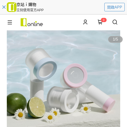
京站ｉ購物
開啟APP
立刻使用官方APP
0
1
/
5