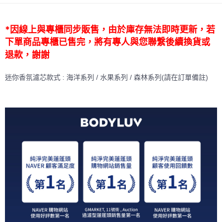
法說明評估內容。
３．安心：先確認商品／服務後，再付款。
付款後全家取貨
【繳款方式說明】
1.分期款項不併入電信帳單，「大哥付你分期」於每月結算日後寄送繳費提
每筆NT$70，滿NT$899(含以上)免運費
【「AFTEE先享後付」結帳流程】
*因線上與專櫃同步販售，由於庫存無法即時更新，若
醒簡訊。
１．於結帳方式選擇「AFTEE先享後付」後，將跳轉至「AFTEE先享後付」
2.透過簡訊連結打開帳單後，可選擇「超商條碼／台灣大直營門市／銀行轉
下單商品專櫃已售完，將有專人與您聯繫後續換貨或
付款後7-11取貨
結帳頁面，進行簡訊認證並確認金額後，即可完成結帳。
帳／街口支付／iPASS MONEY」等通路繳費。
２．訂單成立數日內，您將收到繳費通知簡訊。
退款，謝謝
每筆NT$70，滿NT$899(含以上)免運費
３．收到繳費通知簡訊後14天內，點擊此簡訊中的連結，可透過四大超商／
【注意事項】
ATM／網路銀行／等多元方式進行付款，方視為交易完成。
宅配
1.本服務係由「台灣大哥大股份有限公司」（以下簡稱本公司）所提供，讓
迷你香氛濾芯款式 : 海洋系列 / 水果系列 / 森林系列(請在訂單備註)
※ 請注意：結帳手續完成當下不需立刻繳費，但若您需要取消訂單，請聯絡
用戶於交易時，得透過本服務購買商品或服務，並由商店將買賣／分期付款
每筆NT$100，滿NT$1,000(含以上)免運費
購買商品的店家。未經商家同意取消之訂單仍視為有效，需透過AFTEE先享
買賣價金債權讓與本公司後，依約使用本公司帳單繳交帳款。
後付繳納相關費用。
2.基於同意付款使用「大哥付你分期」之契約關係目的，商店將以您的個人
京站台北店客服中心(1F星巴克旁) 即日起不提供京站紙袋，取件時
※ 交易是否成功請以「AFTEE先享後付 」之結帳頁面顯示為準，若有關於
資料（包含姓名、電話或地址）提供予台灣大哥大進項蒐集、處理及利用，
是否繳費成功／繳費後需取消欲退款等相關疑問，請聯繫「AFTEE先享後付
請自備購物袋，若需購買紙袋可現場詢問
由本公司與您本人進行分期帳單所需資料之確認、核對及更正。
客戶支援中心」
https://netprotections.freshdesk.com/support/home
3.完整用戶服務條款，請詳閱以下連結：
https://oppay.tw/userRule
免運費
【注意事項】
１．透過由恩沛科技股份有限公司提供之「AFTEE先享後付」服務完成之交
易，需依本服務之必要範圍內提供個人資料，並將交易相關給付款項請求債
權轉讓予恩沛科技股份有限公司。
２．關於個人資料處理事宜，請瀏覽以下網址：
https://aftee.tw/terms/#terms3
３．未成年的使用者請事先徵得法定代理人或監護人之同意方可使用
「AFTEE先享後付」，若未經同意申辦者引起之損失，本公司不負相關責
任。
４．使用「AFTEE先享後付」時，將依據個別帳號之用戶狀況，依本公司即