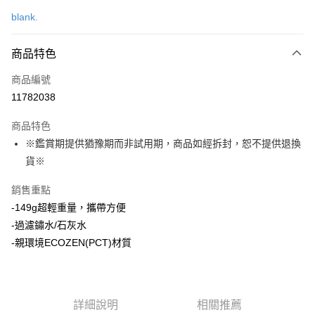
信用卡一次付款
blank.
LINE Pay
商品特色
Apple Pay
商品編號
街口支付
11782038
悠遊付
商品特色
Google Pay
※鑑賞期提供猶豫期而非試用期，商品如經拆封，恕不提供退換
全盈+PAY
貨※
大哥付你分期
銷售重點
相關說明
-149g超輕重量，攜帶方便
【大哥付你分期使用說明】
-過濾鏽水/石灰水
AFTEE先享後付
1.本服務由台灣大哥大提供，台灣大哥大用戶可立即使用無須另外申請。
-親環境ECOZEN(PCT)材質
2.付款方式選擇「大哥付你分期」，訂單成立後會自動跳轉到大哥付的交易
相關說明
流程，驗證手機門號後，選擇欲分期的期數、繳款截止日，確認付款後即完
【關於「AFTEE先享後付」】
成交易。
ATM付款
AFTEE先享後付是「在收到商品之後才付款」的支付方式。 讓您購物簡單
3.實際核准額度、可分期數及費用金額請依後續交易確認頁面所載為準。
便利好安心！
4.訂單成立30分鐘內，如未前往確認交易或遇審核未通過，訂單將自動取
１．簡單：不需註冊會員、不需綁卡、不需儲值。
詳細說明
相關推薦
運送方式
消。如遇「轉專審核」未通過狀況，表示未達大哥付你分期系統評分，恕無
２．便利：只要手機號碼，簡訊認證，即可結帳。