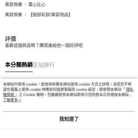
美妝保養
薑心比心
美妝保養
【臉部彩妝/美容用品】
評價
喜歡這個商品嗎？購買後給他一個好評吧
本分類熱銷
全站排行
本網站中使用 cookie，欲查詢有關本網站使用 cookie 方式之詳情，及若您不希
熱門標籤
望在電腦上使用 cookie 時應如何變更電腦的 cookie 設定，請參閱本網站「
隱私
權條款
」之 Cookie 聲明。您繼續使用本網站即表示您同意本公司得按本網站使
用條款之 Cookie 聲明使用 cookie。
了解更多 >
我知道了