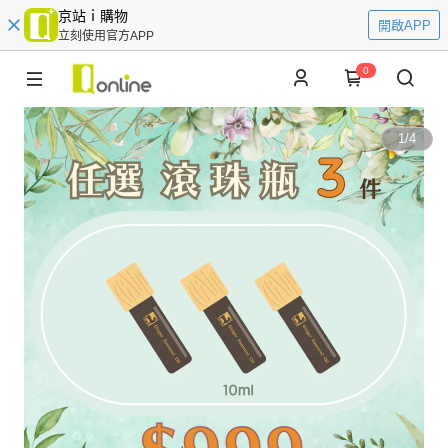
京站ｉ購物
開啟APP
立刻使用官方APP
0
1
/
4