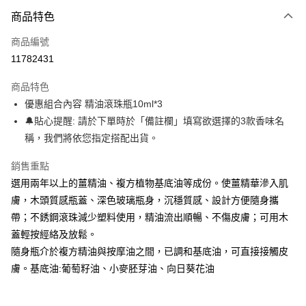
商品特色
Apple Pay
商品編號
街口支付
11782431
悠遊付
商品特色
Google Pay
優惠組合內容 精油滾珠瓶10ml*3
全盈+PAY
🔔貼心提醒: 請於下單時於「備註欄」填寫欲選擇的3款香味名
稱，我們將依您指定搭配出貨。
大哥付你分期
相關說明
銷售重點
【大哥付你分期使用說明】
選用兩年以上的薑精油、複方植物基底油等成份。使薑精華滲入肌
AFTEE先享後付
1.本服務由台灣大哥大提供，台灣大哥大用戶可立即使用無須另外申請。
膚，木頭質感瓶蓋、深色玻璃瓶身，沉穩質感、設計方便隨身攜
2.付款方式選擇「大哥付你分期」，訂單成立後會自動跳轉到大哥付的交易
相關說明
流程，驗證手機門號後，選擇欲分期的期數、繳款截止日，確認付款後即完
帶；不銹鋼滾珠減少塑料使用，精油流出順暢、不傷皮膚；可用木
【關於「AFTEE先享後付」】
成交易。
ATM付款
AFTEE先享後付是「在收到商品之後才付款」的支付方式。 讓您購物簡單
蓋輕按經絡及放鬆。
3.實際核准額度、可分期數及費用金額請依後續交易確認頁面所載為準。
便利好安心！
4.訂單成立30分鐘內，如未前往確認交易或遇審核未通過，訂單將自動取
隨身瓶介於複方精油與按摩油之間，已調和基底油，可直接接觸皮
１．簡單：不需註冊會員、不需綁卡、不需儲值。
運送方式
消。如遇「轉專審核」未通過狀況，表示未達大哥付你分期系統評分，恕無
２．便利：只要手機號碼，簡訊認證，即可結帳。
膚。基底油:葡萄籽油、小麥胚芽油、向日葵花油
法說明評估內容。
３．安心：先確認商品／服務後，再付款。
付款後全家取貨
【繳款方式說明】
1.分期款項不併入電信帳單，「大哥付你分期」於每月結算日後寄送繳費提
每筆NT$70，滿NT$899(含以上)免運費
【「AFTEE先享後付」結帳流程】