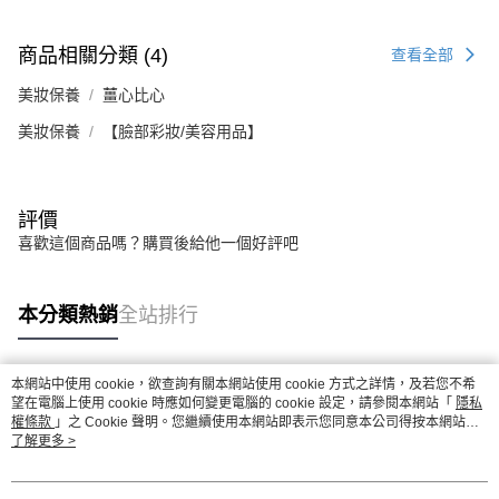
醒簡訊。
１．於結帳方式選擇「AFTEE先享後付」後，將跳轉至「AFTEE先享後付」
2.透過簡訊連結打開帳單後，可選擇「超商條碼／台灣大直營門市／銀行轉
付款後7-11取貨
結帳頁面，進行簡訊認證並確認金額後，即可完成結帳。
帳／街口支付／iPASS MONEY」等通路繳費。
商品相關分類 (4)
查看全部
２．訂單成立數日內，您將收到繳費通知簡訊。
每筆NT$70，滿NT$899(含以上)免運費
３．收到繳費通知簡訊後14天內，點擊此簡訊中的連結，可透過四大超商／
【注意事項】
美妝保養
薑心比心
ATM／網路銀行／等多元方式進行付款，方視為交易完成。
宅配
1.本服務係由「台灣大哥大股份有限公司」（以下簡稱本公司）所提供，讓
※ 請注意：結帳手續完成當下不需立刻繳費，但若您需要取消訂單，請聯絡
用戶於交易時，得透過本服務購買商品或服務，並由商店將買賣／分期付款
美妝保養
【臉部彩妝/美容用品】
每筆NT$100，滿NT$1,000(含以上)免運費
購買商品的店家。未經商家同意取消之訂單仍視為有效，需透過AFTEE先享
買賣價金債權讓與本公司後，依約使用本公司帳單繳交帳款。
後付繳納相關費用。
2.基於同意付款使用「大哥付你分期」之契約關係目的，商店將以您的個人
京站台北店客服中心(1F星巴克旁) 即日起不提供京站紙袋，取件時
※ 交易是否成功請以「AFTEE先享後付 」之結帳頁面顯示為準，若有關於
資料（包含姓名、電話或地址）提供予台灣大哥大進項蒐集、處理及利用，
是否繳費成功／繳費後需取消欲退款等相關疑問，請聯繫「AFTEE先享後付
請自備購物袋，若需購買紙袋可現場詢問
由本公司與您本人進行分期帳單所需資料之確認、核對及更正。
評價
客戶支援中心」
https://netprotections.freshdesk.com/support/home
3.完整用戶服務條款，請詳閱以下連結：
https://oppay.tw/userRule
免運費
喜歡這個商品嗎？購買後給他一個好評吧
【注意事項】
１．透過由恩沛科技股份有限公司提供之「AFTEE先享後付」服務完成之交
易，需依本服務之必要範圍內提供個人資料，並將交易相關給付款項請求債
本分類熱銷
全站排行
權轉讓予恩沛科技股份有限公司。
２．關於個人資料處理事宜，請瀏覽以下網址：
https://aftee.tw/terms/#terms3
３．未成年的使用者請事先徵得法定代理人或監護人之同意方可使用
本網站中使用 cookie，欲查詢有關本網站使用 cookie 方式之詳情，及若您不希
熱門標籤
「AFTEE先享後付」，若未經同意申辦者引起之損失，本公司不負相關責
望在電腦上使用 cookie 時應如何變更電腦的 cookie 設定，請參閱本網站「
隱私
任。
權條款
」之 Cookie 聲明。您繼續使用本網站即表示您同意本公司得按本網站使
４．使用「AFTEE先享後付」時，將依據個別帳號之用戶狀況，依本公司即
用條款之 Cookie 聲明使用 cookie。
了解更多 >
時審查核予不同之上限額度；若仍有額度不足之情形，本公司將視審查結果
請求用戶進行身份認證。
５．嚴禁一人註冊多個帳號或使用他人資訊註冊。若發現惡意使用之情形，