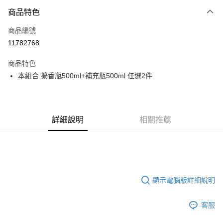
商品特色
Apple Pay
商品編號
街口支付
11782768
悠遊付
商品特色
Google Pay
本組合 擴香瓶500ml+補充瓶500ml 任選2件
全盈+PAY
大哥付你分期
相關說明
詳細說明
相關推薦
【大哥付你分期使用說明】
AFTEE先享後付
1.本服務由台灣大哥大提供，台灣大哥大用戶可立即使用無須另外申請。
2.付款方式選擇「大哥付你分期」，訂單成立後會自動跳轉到大哥付的交易
相關說明
流程，驗證手機門號後，選擇欲分期的期數、繳款截止日，確認付款後即完
【關於「AFTEE先享後付」】
成交易。
ATM付款
AFTEE先享後付是「在收到商品之後才付款」的支付方式。 讓您購物簡單
3.實際核准額度、可分期數及費用金額請依後續交易確認頁面所載為準。
便利好安心！
顯示電腦版詳細說明
4.訂單成立30分鐘內，如未前往確認交易或遇審核未通過，訂單將自動取
１．簡單：不需註冊會員、不需綁卡、不需儲值。
運送方式
消。如遇「轉專審核」未通過狀況，表示未達大哥付你分期系統評分，恕無
２．便利：只要手機號碼，簡訊認證，即可結帳。
法說明評估內容。
３．安心：先確認商品／服務後，再付款。
客服
付款後全家取貨
【繳款方式說明】
1.分期款項不併入電信帳單，「大哥付你分期」於每月結算日後寄送繳費提
每筆NT$70，滿NT$899(含以上)免運費
【「AFTEE先享後付」結帳流程】