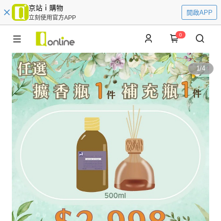
京站ｉ購物
開啟APP
立刻使用官方APP
0
1
/
4